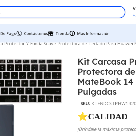
V
+
 De Pago
Contáctenos
Tienda
Mas Información
sa Protector Y Funda Suave Protectora de Teclado Para Huawei
Kit Carcasa P
Protectora d
MateBook 14 2
Pulgadas
SKU:
KTFNDCSTPHW14202
⭐CALIDAD 
¡Bríndale la máxima protecci