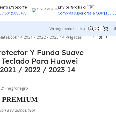
entas/Soporte
Envios Gratis a 🇨🇴
57(601)5085475
Compras superiores a COP$100.0
Wrong menu selected
$
 MateBook 14 2021 / 2022 / 2023 14 Pulgadas
rotector Y Funda Suave
e Teclado Para Huawei
021 / 2022 / 2023 14
1-negronegro
PREMIUM
ón a tu dispositivo!