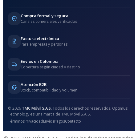
Compra formal y segura
Canales comerciales verificados
Factura electrónica
Para empresas y personas
Envíos en Colombia
Cobertura según ciudad y destino
Atención B2B
Stock, compatibilidad y volumen
© 2026
TMC Móvil S.A.S.
Todos los derechos reservados. Optimus
Technology es una marca de TMC Móvil S.A.S.
Términos
Privacidad
Envíos
Pagos
Contacto