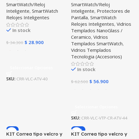
SmartWatch/Reloj
SmartWatch/Reloj
Galaxy Active 40mm
Samsung Galaxy Active
Inteligente
,
SmartWatch
Inteligente
,
Protectores de
44mm
Relojes Inteligentes
Pantalla
,
SmartWatch
Relojes Inteligentes
,
Vidrios
In stock
Templados NanoGlass /
Ceramico
,
Vidrios
$
28.900
$
34.300
Templados SmartWatch
,
Vidrios Templados
Tecnologia (Accesorios)
Seleccionar Opciones
In stock
SKU:
CRR-VLC-ATV-40
$
56.900
$
62.500
Seleccionar Opciones
SKU:
CRR-VLC-VTP-CR-ATV-44
-9%
-23%
KIT Correa tipo velcro y
KIT Correa tipo velcro y