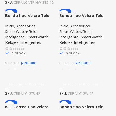
SKU:
CRR-VLC-VTP-HW-GT2-42
-16%
-16%
Banda tipo Velcro Tela
Banda tipo Velcro Tela
suave para Reloj
suave para Reloj
Inicio
,
Accesorios
Inicio
,
Accesorios
Smartwatch Xiaomi
Smartwatch Samsung
SmartWatch/Reloj
SmartWatch/Reloj
Amazfit Gtr 42mm
Galaxy Watch 42mm
Inteligente
,
SmartWatch
Inteligente
,
SmartWatch
Relojes Inteligentes
Relojes Inteligentes
In stock
In stock
$
28.900
$
28.900
$
34.300
$
34.300
Seleccionar Opciones
Seleccionar Opciones
SKU:
CRR-VLC-GTR-42
SKU:
CRR-VLC-GW-42
-10%
-16%
KIT Correa tipo velcro
Banda tipo Velcro Tela
tela suave y Vidrio
suave para Reloj