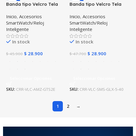
Banda tipo Velcro Tela
Banda tipo Velcro Tela
suave para Reloj
suave para Reloj
Inicio
,
Accesorios
Inicio
,
Accesorios
Smartwatch Xiaomi
Smartwatch Samsung
SmartWatch/Reloj
SmartWatch/Reloj
Amazfit GTS 2E
Galaxy Watch 5 40mm
Inteligente
Inteligente
In stock
In stock
$
28.900
$
28.900
$
45.900
$
47.700
Seleccionar Opciones
Seleccionar Opciones
SKU:
CRR-VLC-AMZ-GTS2E
SKU:
CRR-VLC-SMS-GLX-5-40
1
2
→