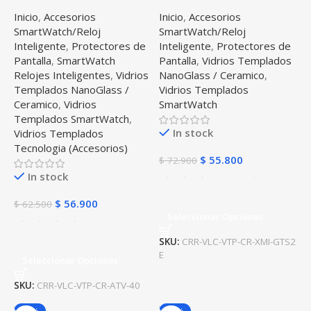
Vidrio templado cerámico
Vidrio templado cerámico
Inicio
,
Accesorios
Inicio
,
Accesorios
para Reloj Smartwatch
para Reloj Xiaomi Amazfit
SmartWatch/Reloj
SmartWatch/Reloj
Samsung Galaxy Active
GTS 2E
Inteligente
,
Protectores de
Inteligente
,
Protectores de
40mm
Pantalla
,
SmartWatch
Pantalla
,
Vidrios Templados
Relojes Inteligentes
,
Vidrios
NanoGlass / Ceramico
,
Templados NanoGlass /
Vidrios Templados
Ceramico
,
Vidrios
SmartWatch
Templados SmartWatch
,
In stock
Vidrios Templados
Tecnologia (Accesorios)
$
55.800
$
72.900
In stock
$
56.900
$
62.500
Seleccionar Opciones
SKU:
CRR-VLC-VTP-CR-XMI-GTS2
E
Seleccionar Opciones
SKU:
CRR-VLC-VTP-CR-ATV-40
-37%
-39%