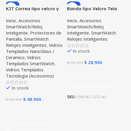
-10%
-16%
KIT Correa tipo velcro y
Banda tipo Velcro Tela
Vidrio templado cerámico
suave para Reloj
Inicio
,
Accesorios
Inicio
,
Accesorios
para Reloj Smartwatch
Smartwatch Huawei GT 2
SmartWatch/Reloj
SmartWatch/Reloj
Huawei GT2 42mm
42mm
Inteligente
,
Protectores de
Inteligente
,
SmartWatch
Pantalla
,
SmartWatch
Relojes Inteligentes
Relojes Inteligentes
,
Vidrios
In stock
Templados NanoGlass /
Ceramico
,
Vidrios
$
28.900
$
34.300
Templados SmartWatch
,
Vidrios Templados
Tecnologia (Accesorios)
Seleccionar Opciones
In stock
SKU:
CRR-VLC-GT2-42
$
48.900
$
54.300
Seleccionar Opciones