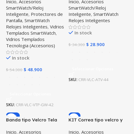
Inicio
,
Accesorios
Inicio
,
Accesorios
templado Reloj
Smartwatch Samsung
SmartWatch/Reloj
SmartWatch/Reloj
Smartwatch Samsung
Galaxy Active 44mm
Inteligente
,
Protectores de
Inteligente
,
SmartWatch
Galaxy Watch 42mm
Pantalla
,
SmartWatch
Relojes Inteligentes
Relojes Inteligentes
,
Vidrios
In stock
Templados SmartWatch
,
Vidrios Templados
$
28.900
$
34.300
Tecnologia (Accesorios)
In stock
Seleccionar Opciones
$
48.900
$
54.300
SKU:
CRR-VLC-ATV-44
Seleccionar Opciones
SKU:
CRR-VLC-VTP-GW-42
-16%
-9%
Banda tipo Velcro Tela
KIT Correa tipo velcro y
suave para Reloj
Vidrio templado cerámico
Inicio
,
Accesorios
Inicio
,
Accesorios
Smartwatch Samsung
para Reloj Smartwatch