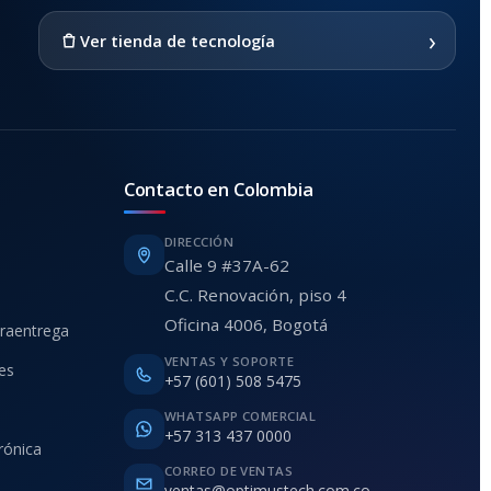
›
Ver tienda de tecnología
Contacto en Colombia
DIRECCIÓN
Calle 9 #37A-62
C.C. Renovación, piso 4
Oficina 4006, Bogotá
traentrega
VENTAS Y SOPORTE
ies
+57 (601) 508 5475
WHATSAPP COMERCIAL
+57 313 437 0000
rónica
CORREO DE VENTAS
ventas@optimustech.com.co