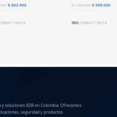
$
803.900
$
999.000
.900
$
1.258.980
dir Al Carrito
Añadir Al Carrito
CEBBAT-730614
SKU:
CEBBAT-728314
a y soluciones B2B en Colombia. Ofrecemos
nicaciones, seguridad y productos