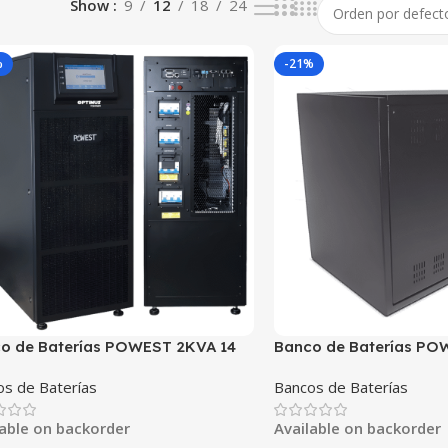
Show
9
12
18
24
%
-21%
o de Baterías POWEST 2KVA 14
Banco de Baterías PO
para UPS
Min para UPS
os de Baterías
Bancos de Baterías
lable on backorder
Available on backorder