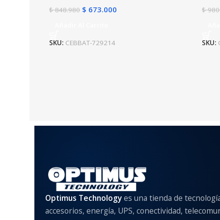
$
673.000
$
848.980
$
980
Añadir Al Carrito
Aña
SKU:
CEBBAT-729214
SKU:
Optimus Technology
es una tienda de tecnologí
accesorios, energía, UPS, conectividad, telecomu