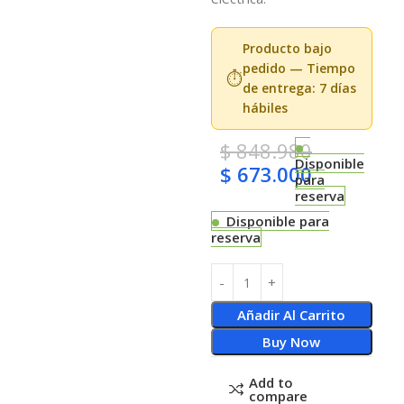
Producto bajo
pedido — Tiempo
⏱️
de entrega: 7 días
hábiles
$
848.980
Disponible
$
673.000
para
reserva
Disponible para
reserva
Añadir Al Carrito
Buy Now
Add to
compare