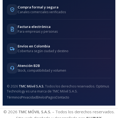
Compra formal y segura
Canales comerciales verificados
Factura electrónica
Para empresas y personas
Envíos en Colombia
Cobertura según ciudad y destino
Atención B2B
Stock, compatibilidad y volumen
© 2026
TMC Móvil S.A.S.
Todos los derechos reservados. Optimus
Technology es una marca de TMC Móvil S.A.S.
Términos
Privacidad
Envíos
Pagos
Contacto
© 2026
TMC MÓVIL S.A.S.
– Todos los derechos reservados.
Sitio web diseñado y desarrollado por
ALUNAX
.