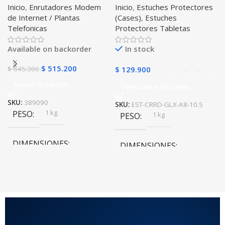
Inicio
,
Enrutadores Modem
Inicio
,
Estuches Protectores
Libre Todo Operador 4G
Tablet Samsung Galaxy
de Internet / Plantas
(Cases)
,
Estuches
LTE SIMCARD
Tab A8 10.5 2021 – 2022
Telefonicas
Protectores Tabletas
SM-x200 SM-x205 Anti
golpes con soporte
Available on backorder
In stock
$
515.200
$
645.300
$
129.900
Añadir Al Carrito
Seleccionar Opciones
SKU:
389090
SKU:
EST-CRRD-GLX-A8-10.5
1 kg
PESO
1 kg
PESO
DIMENSIONES
DIMENSIONES
20 × 20 × 20 cm
20 × 20 × 20 cm
COLOR