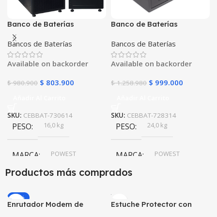
Banco de Baterías
Banco de Baterías
POWEST 2KVA 14 Min para
POWEST 3KVA 14 Min para
Bancos de Baterías
Bancos de Baterías
UPS
UPS
Available on backorder
Available on backorder
$
803.900
$
999.000
$
980.900
$
1.258.980
Añadir Al Carrito
Añadir Al Carrito
SKU:
CEBBAT-730614
SKU:
CEBBAT-728314
16,0 kg
24,0 kg
PESO
PESO
POWEST
POWEST
MARCA
MARCA
Productos más comprados
-20%
Enrutador Modem de
Estuche Protector con
Internet Huawei B311-521
Correa Desmontable