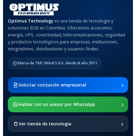
Rojo
,
Negro
,
Azul
,
Rosa
MATERIAL DEL CASE
Optimus Technology
es una tienda de tecnología y
soluciones B2B en Colombia. Ofrecemos accesorios,
Anti-Shock
energía, UPS, conectividad, telecomunicaciones, seguridad
y productos tecnológicos para empresas, instituciones,
integradores, distribuidores y usuarios finales.
MODELO DE TABLETS
COMPATIBLES
Marca de TMC Móvil S.A.S. desde el año 2011
Samsung Galaxy Tab A8 10.5
2021 SM-x200 / Samsung
Galaxy Tab A8 10.5 2021 SM-
›
Solicitar cotización empresarial
x205
›
SOPORTE DE APOYO
Hablar con un asesor por WhatsApp
SI
›
Ver tienda de tecnología