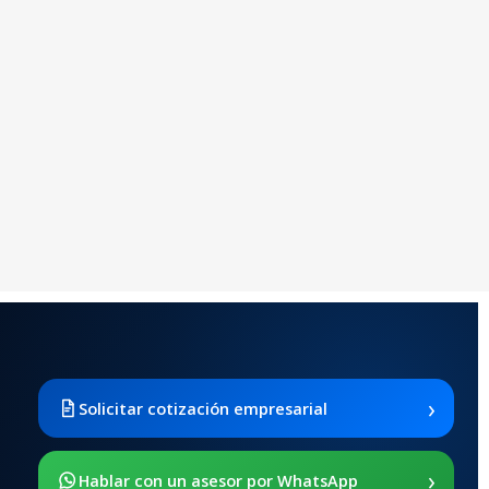
›
Solicitar cotización empresarial
›
Hablar con un asesor por WhatsApp