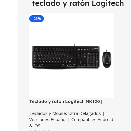
teclado y ratón Logitech
-26%
Teclado y ratón Logitech MK120 |
Versión Español | USB Cable Teclado /
Teclados y Mouse: Ultra Delagados |
USB Cable Mouse Óptico de 1000 DPI
Versiones Español | Compatibles Android
& iOS