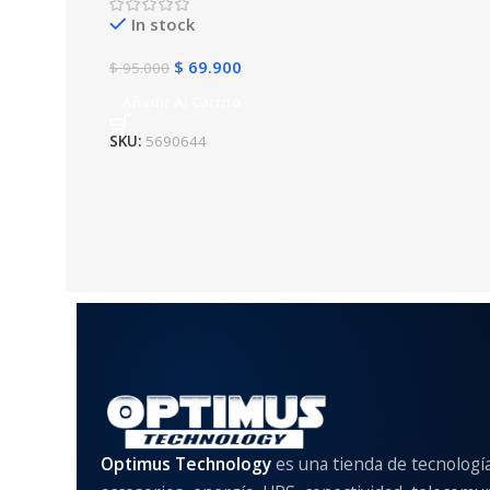
In stock
$
69.900
$
95.000
Añadir Al Carrito
SKU:
5690644
Optimus Technology
es una tienda de tecnologí