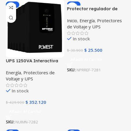
-18%
-17%
Protector regulador de
voltaje automático
Inicio
,
Energía
,
Protectores
Powest Refrimatic 120V –
de Voltaje y UPS
10A Protección contra
apagones para neveras
In stock
refrigeradores
$
25.500
$
30.900
Añadir Al Carrito
UPS 1250VA Interactiva
Micronet Powest 8 Salidas
SKU:
NPRREF-7281
Energía
,
Protectores de
regulador de tensión AVR
Voltaje y UPS
respaldo independiente
protección apagones
In stock
$
352.120
$
429.900
Añadir Al Carrito
SKU:
NUIMN-7282