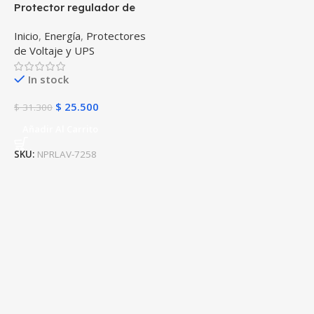
Protector regulador de
voltaje automático
Inicio
,
Energía
,
Protectores
Powest Lavomatic 120V –
de Voltaje y UPS
10A Protección contra
apagones Lavadoras de
In stock
hasta 30 Libras
$
25.500
$
31.300
Añadir Al Carrito
SKU:
NPRLAV-7258