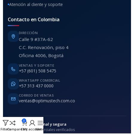
Atención al cliente y soporte
Contacto en Colombia
DIRECCIÓN
Calle 9 #37A-62
C.C. Renovación, piso 4
Oficina 4006, Bogotá
VENTAS Y SOPORTE
+57 (601) 508 5475
WHATSAPP COMERCIAL
+57 313 437 0000
CORREO DE VENTAS
ventas@optimustech.com.co
0
Compra formal y segura
Filters
Compare
Cart
My account
Menu
Home
Canales comerciales verificados