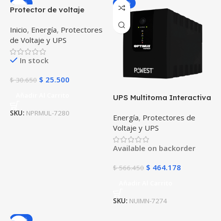
-17%
-18%
Protector de voltaje
automático powest
Inicio
,
Energía
,
Protectores
Multimatic contra
de Voltaje y UPS
apagones y picos de
energía para todo
In stock
electrodoméstico 120V 10
AMP
$
25.500
$
30.650
Añadir Al Carrito
UPS Multitoma Interactiva
Powest Micronet 2200VA 6
SKU:
NPRMUL-7280
Energía
,
Protectores de
Salidas regulador de
Voltaje y UPS
tensión AVR protección
apagones contra picos de
Available on backorder
voltaje
$
464.178
$
566.450
Añadir Al Carrito
SKU:
NUIMN-7274
-19%