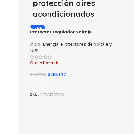
protección aires
acondicionados
-24%
Protector regulador voltaje
automático Powest Airmatic 120V –
Inicio
,
Energía
,
Protectores de Voltaje y
15A Protección contra picos de voltaje
UPS
equipos aire acondicionado
Out of stock
$
30.117
$
39.780
Leer Más
SKU:
NPRAIR-7250