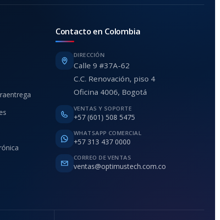
Contacto en Colombia
DIRECCIÓN
Calle 9 #37A-62
C.C. Renovación, piso 4
Oficina 4006, Bogotá
traentrega
VENTAS Y SOPORTE
ies
+57 (601) 508 5475
WHATSAPP COMERCIAL
+57 313 437 0000
rónica
CORREO DE VENTAS
ventas@optimustech.com.co