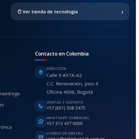
›
Ver tienda de tecnología
Contacto en Colombia
DIRECCIÓN
Calle 9 #37A-62
C.C. Renovación, piso 4
Oficina 4006, Bogotá
traentrega
VENTAS Y SOPORTE
ies
+57 (601) 508 5475
WHATSAPP COMERCIAL
+57 313 437 0000
rónica
CORREO DE VENTAS
ventas@optimustech.com.co