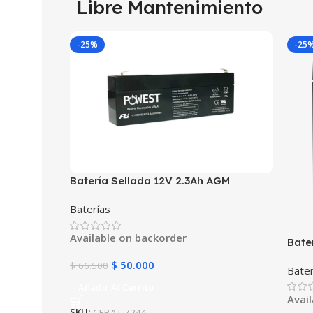
Libre Mantenimiento
-25%
-25
Batería Sellada 12V 2.3Ah AGM
FL1223GS | Fuli Battery | Para UPS y
Baterías
Alarmas
Available on backorder
Bate
FL12
$
50.000
$
66.500
Bater
Alar
Añadir Al Carrito
Avai
SKU:
CEBAT-7244