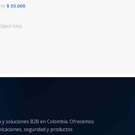
$
55.000
150
dir Al Carrito
CEBAT-7202
a y soluciones B2B en Colombia. Ofrecemos
nicaciones, seguridad y productos