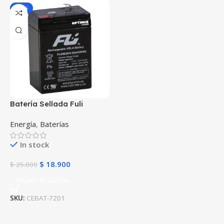
-24%
Batería Sellada Fuli
Battery de 6V-4AH
Energía
,
Baterías
FL640GS POWEST
In stock
$
18.900
$
25.000
Añadir Al Carrito
SKU:
CEBAT-7201