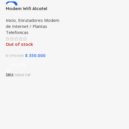
-7%
Modem Wifi Alcatel
MW41NF Mifi 4GLTE
Inicio
,
Enrutadores Modem
Simcard Libre Todo
de Internet / Plantas
Operador Frecuencia 700
Telefonicas
Mhz
Out of stock
$
350.000
$
376.600
Leer Más
SKU:
MW41NF