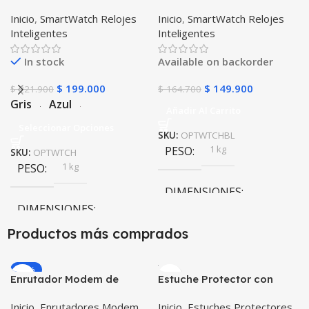
Inteligente OPTIMUS
Inteligente OPTIMUS
Inicio
,
SmartWatch Relojes
Inicio
,
SmartWatch Relojes
WATCH™ (KW37 PRO) Mide
WATCH BLACK™ (PK W34
Inteligentes
Inteligentes
Temperatura Presión
Iwo 10 12) Compatible
Arterial y Ritmo Cardíaco
Android y iPhone
In stock
Available on backorder
$
199.000
$
149.900
$
221.900
$
164.700
Gris
Azul
Añadir Al Carrito
Seleccionar Opciones
SKU:
OPTWTCHBL
1 kg
PESO
SKU:
OPTWTCH
1 kg
PESO
DIMENSIONES
DIMENSIONES
20 × 20 × 20 cm
Productos más comprados
20 × 20 × 20 cm
-20%
Enrutador Modem de
Estuche Protector con
COLOR
Internet Huawei B311-521
Correa Desmontable
Inicio
,
Enrutadores Modem
Inicio
,
Estuches Protectores
Libre Todo Operador 4G
Tablet Samsung Galaxy