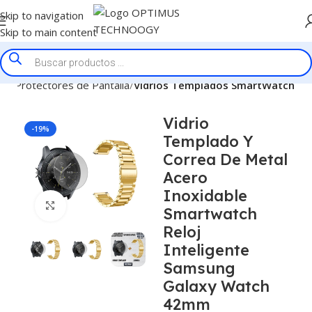
Skip to navigation
Skip to main content
cio
Protectores de Pantalla
Vidrios Templados SmartWatch
Vidrio
-19%
Templado Y
Correa De Metal
Acero
Inoxidable
Click to enlarge
Smartwatch
Reloj
Inteligente
Samsung
Galaxy Watch
42mm