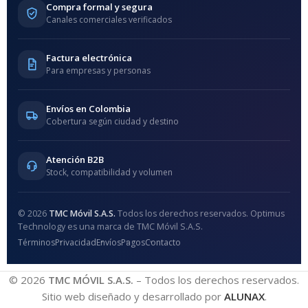
Compra formal y segura
Canales comerciales verificados
Factura electrónica
Para empresas y personas
Envíos en Colombia
Cobertura según ciudad y destino
Atención B2B
Stock, compatibilidad y volumen
© 2026
TMC Móvil S.A.S.
Todos los derechos reservados. Optimus
Technology es una marca de TMC Móvil S.A.S.
Términos
Privacidad
Envíos
Pagos
Contacto
© 2026
TMC MÓVIL S.A.S.
– Todos los derechos reservados.
Sitio web diseñado y desarrollado por
ALUNAX
.