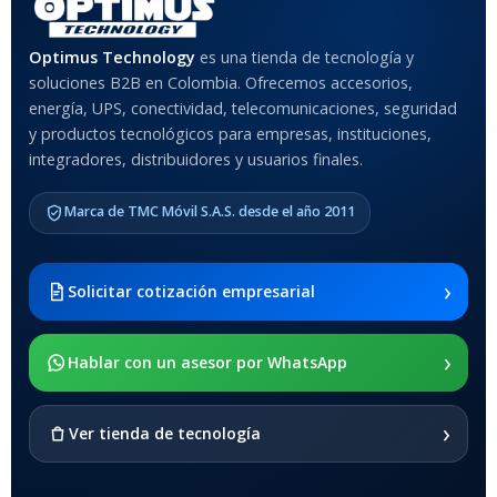
MATERIAL DEL CASE
Optimus Technology
es una tienda de tecnología y
soluciones B2B en Colombia. Ofrecemos accesorios,
Anti-Shock
energía, UPS, conectividad, telecomunicaciones, seguridad
y productos tecnológicos para empresas, instituciones,
integradores, distribuidores y usuarios finales.
MODELO DE TABLETS
COMPATIBLES
Marca de TMC Móvil S.A.S. desde el año 2011
Samsung Galaxy Tab A8 10.5
2021 SM-x200 / Samsung
Galaxy Tab A8 10.5 2021 SM-
›
Solicitar cotización empresarial
x205
›
SOPORTE DE APOYO
Hablar con un asesor por WhatsApp
SI
›
Ver tienda de tecnología