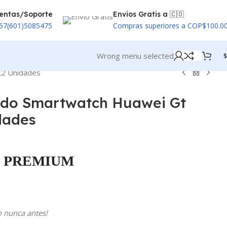
entas/Soporte
Envios Gratis a 🇨🇴
57(601)5085475
Compras superiores a COP$100.0
Wrong menu selected
$
X2 Unidades
ado Smartwatch Huawei Gt
dades
PREMIUM
o nunca antes!