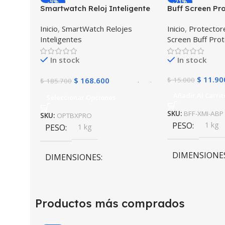
-9%
-21%
Smartwatch Reloj Inteligente
Buff Screen Pro
OPTIMUS BAND X PRO™
Xiaomi Amazfit 
Inicio
,
SmartWatch Relojes
Inicio
,
Protectore
(Smartwatch p70) Compatible
Inteligentes
Screen Buff Pro
Android IOS
In stock
In stock
$
11.90
$
168.600
$
15.000
$
185.700
Añadir Al Carrit
Seleccionar Opciones
SKU:
BFF-XMI-ABP
SKU:
OPTBXPRO
PESO
1 kg
PESO
1 kg
DIMENSIONE
DIMENSIONES
10 × 10 × 10 c
10 × 10 × 10 cm
Productos más comprados
COLOR
Negro
,
Rosa