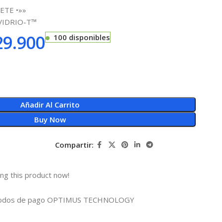
ETE •»»
a VIDRIO-T™
9.900
100 disponibles
Añadir Al Carrito
Buy Now
Compartir:
ng this product now!