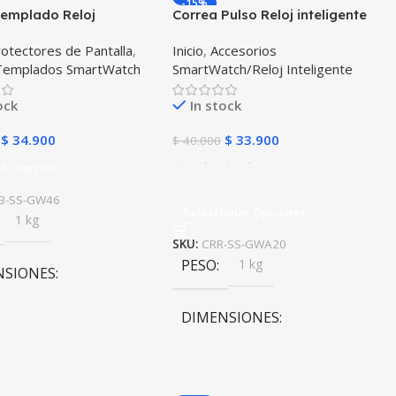
-15%
Templado Reloj
Correa Pulso Reloj inteligente
g Galaxy Watch 46mm
samsung galaxy Active 40mm
otectores de Pantalla
,
Inicio
,
Accesorios
dades
 Templados SmartWatch
SmartWatch/Reloj Inteligente
ock
In stock
$
34.900
$
33.900
$
40.000
Al Carrito
3-SS-GW46
Seleccionar Opciones
1 kg
SKU:
CRR-SS-GWA20
PESO
1 kg
NSIONES
DIMENSIONES
0 × 10 cm
10 × 10 × 10 cm