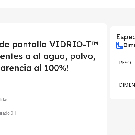
Espec
 de pantalla VIDRIO-T™
Dime
ntes a al agua, polvo,
PESO
arencia al 100%!
DIMEN
lidad.
 grado 9H