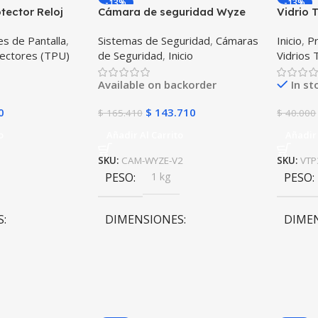
-13%
-13%
tector Reloj
Cámara de seguridad Wyze
Vidrio 
Bit
Cam 1080p Compatible
Samsun
s de Pantalla
,
Sistemas de Seguridad
,
Cámaras
Inicio
,
Pr
Google Assistance
X3 Uni
tectores (TPU)
de Seguridad
,
Inicio
Vidrios
Available on backorder
In st
0
$
143.710
$
165.410
$
40.000
o
Añadir Al Carrito
Añadir 
SKU:
CAM-WYZE-V2
SKU:
VTP
PESO
1 kg
PESO
S
DIMENSIONES
DIME
m
5 × 5 × 5,6 cm
10 × 1