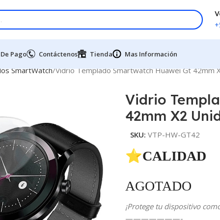
V
+
 De Pago
Contáctenos
Tienda
Mas Información
dos SmartWatch
Vidrio Templado Smartwatch Huawei Gt 42mm 
Vidrio Templ
42mm X2 Uni
SKU:
VTP-HW-GT42
⭐CALIDAD 
AGOTADO
¡Protege tu dispositivo com
———————-