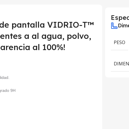
Espec
 de pantalla VIDRIO-T™
Dime
ntes a al agua, polvo,
PESO
arencia al 100%!
DIMEN
lidad.
 grado 9H