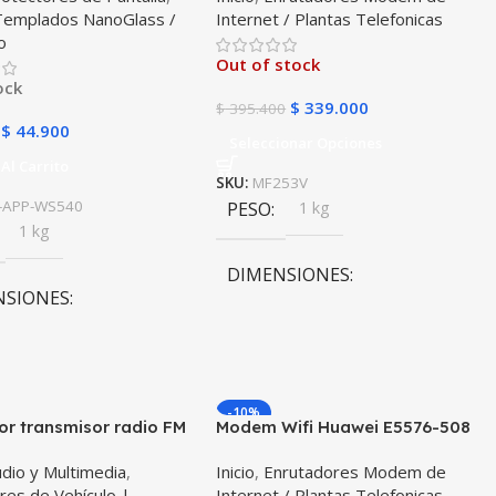
 Templados NanoGlass /
Internet / Plantas Telefonicas
Con Banda 700MHZ
o
Out of stock
ock
$
339.000
$
395.400
$
44.900
Seleccionar Opciones
Al Carrito
SKU:
MF253V
-APP-WS540
PESO
1 kg
1 kg
DIMENSIONES
NSIONES
10 × 10 × 10 cm
0 × 10 cm
OPERADOR MÓVIL
-10%
COMPATIBLE
r transmisor radio FM
Modem Wifi Huawei E5576-508
th 5.0 para carro
Mifi Wifi 3s Simcard Libre Todo
dio y Multimedia
,
Inicio
,
Enrutadores Modem de
il Vehículos Camiones
Operador
TIGO/MOVISTAR/WOM
res de Vehículo |
Internet / Plantas Telefonicas