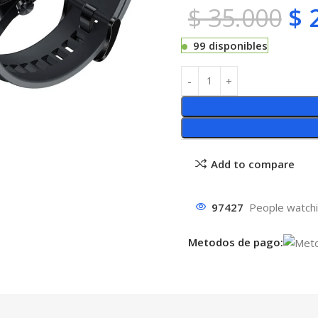
$
35.000
$
2
99 disponibles
Add to compare
97427
People watchi
Metodos de pago: