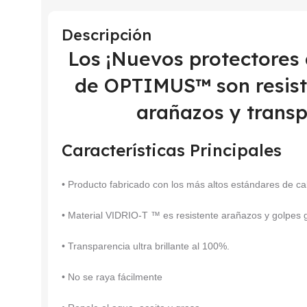
Descripción
Los ¡Nuevos protectores
de OPTIMUS™ son resiste
arañazos y transp
Características Principales
• Producto fabricado con los más altos estándares de ca
• Material VIDRIO-T ™ es resistente arañazos y golpes
• Transparencia ultra brillante al 100%.
• No se raya fácilmente