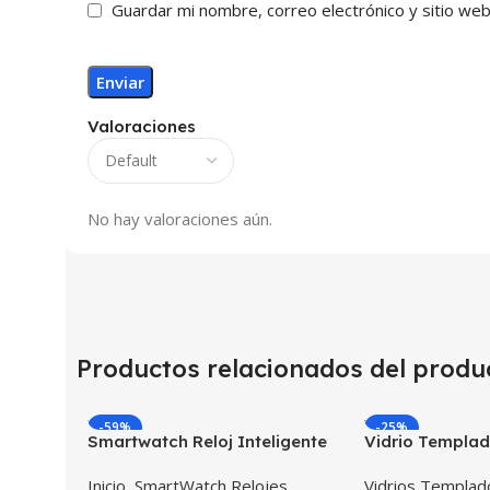
Guardar mi nombre, correo electrónico y sitio we
Valoraciones
No hay valoraciones aún.
Productos relacionados del produ
-59%
-25%
Smartwatch Reloj Inteligente
Vidrio Templad
Localizador GPS Ubicar Niños
para Reloj Inte
Inicio
,
SmartWatch Relojes
Vidrios Templa
SOS
Smartwatch Sa