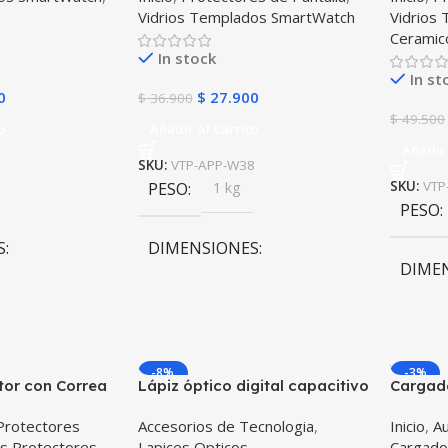
Vidrios Templados SmartWatch
Vidrios
Ceramic
In stock
In st
0
$
27.900
$
36.900
$
49.500
o
Añadir Al Carrito
Añadir 
SKU:
VTP-APP-W38
PESO
1 kg
SKU:
VTP
PESO
S
DIMENSIONES
DIME
m
10 × 10 × 10 cm
10 × 1
-8%
-3%
tor con Correa
Lápiz óptico digital capacitivo
Cargado
ablet Samsung
activo Stylus Pen compatible
bluetoo
Protectores
Accesorios de Tecnologia
,
Inicio
,
Au
10.5 2021 –
con Android, iOS y Windows
automóv
s Protectores
Lapices Opticos
Cargado