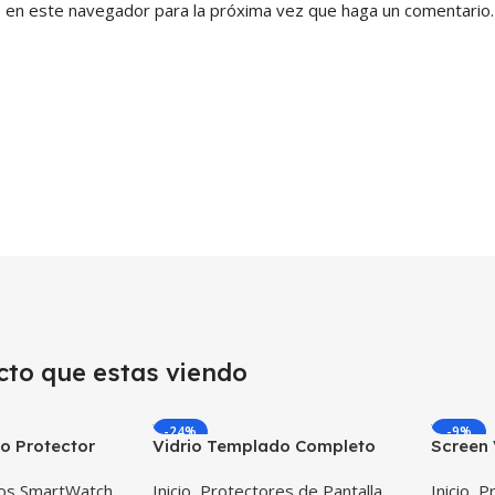
b en este navegador para la próxima vez que haga un comentario.
cto que estas viendo
-24%
-9%
o Protector
Vidrio Templado Completo
Screen 
ligente
Reloj Iwatch Apple Watch
Iwatch
dos SmartWatch
,
Inicio
,
Protectores de Pantalla
,
Inicio
,
Pr
msung Gear S3
38mm
Unidad