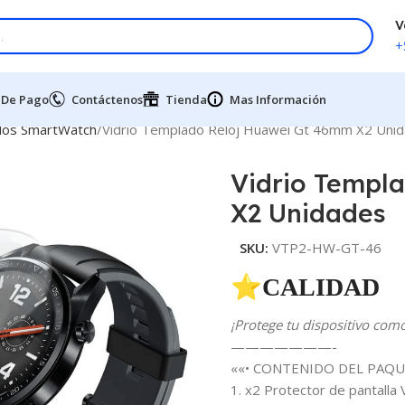
V
+
 De Pago
Contáctenos
Tienda
Mas Información
dos SmartWatch
Vidrio Templado Reloj Huawei Gt 46mm X2 Uni
Vidrio Templ
X2 Unidades
SKU:
VTP2-HW-GT-46
⭐CALIDAD 
¡Protege tu dispositivo com
———————-
««• CONTENIDO DEL PAQU
1. x2 Protector de pantall