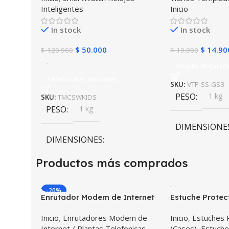
Inteligentes
Inicio
Frontier
In stock
In stock
$
50.000
$
14.90
$
120.900
$
19.900
Añadir Al Carrit
Seleccionar Opciones
SKU:
VTP-SS-GS3
PESO
1 kg
SKU:
TMCSWKIDS
PESO
1 kg
DIMENSIONE
DIMENSIONES
10 × 10 × 10 c
Productos más comprados
10 × 10 × 10 cm
-20%
COLOR
Enrutador Modem de Internet
Estuche Protec
Huawei B311-521 Libre Todo
Desmontable T
Inicio
,
Enrutadores Modem de
Inicio
,
Estuches 
Operador 4G LTE SIMCARD
Galaxy Tab A8 
Negro
,
Azul
,
Verde
,
Rosa
,
Internet / Plantas Telefonicas
(Cases)
,
Estuche