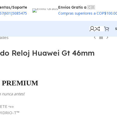
entas/Soporte
Envios Gratis a 🇨🇴
57(601)5085475
Compras superiores a COP$100.0
$
dades
ado Reloj Huawei Gt 46mm
PREMIUM
o nunca antes!
ETE •»»
a VIDRIO-T™