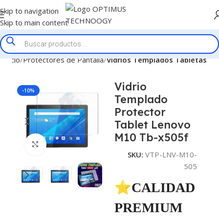
Skip to navigation
Skip to main content
Inicio
Protectores de Pantalla
Vidrios Templados Tabletas
Vidrio
-10%
Templado
Protector
Tablet Lenovo
M10 Tb-x505f
Click to enlarge
SKU:
VTP-LNV-M10-
505
⭐CALIDAD
PREMIUM