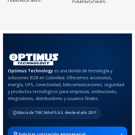
DIMENSIONES
DIMENSIONES
20 × 20 × 20 cm
20 × 20 × 20 cm
COLOR
Rojo
,
Negro
,
Azul
,
Rosa
MATERIAL DEL CASE
Optimus Technology
es una tienda de tecnología y
soluciones B2B en Colombia. Ofrecemos accesorios,
Anti-Shock
energía, UPS, conectividad, telecomunicaciones, seguridad
y productos tecnológicos para empresas, instituciones,
integradores, distribuidores y usuarios finales.
MODELO DE TABLETS
COMPATIBLES
Marca de TMC Móvil S.A.S. desde el año 2011
Samsung Galaxy Tab A8 10.5
2021 SM-x200 / Samsung
Galaxy Tab A8 10.5 2021 SM-
›
Solicitar cotización empresarial