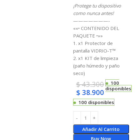
¡Protege tu dispositivo
como nunca antes!
———————-
««• CONTENIDO DEL
PAQUETE •»»
1. x1 Protector de
pantalla VIDRIO-T™
2. x1 KIT de limpieza
(paño húmedo y paño
seco)
$
43.300
100
disponibles
$
38.900
100 disponibles
Añadir Al Carrito
Buy Now