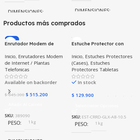
DIMENSIONES
DIMENSIONES
Productos más comprados
10 × 10 × 10 cm
10 × 10 × 10 cm
-20%
Enrutador Modem de
Estuche Protector con
COLOR
Internet Huawei B311-521
Correa Desmontable
Inicio
,
Enrutadores Modem
Inicio
,
Estuches Protectores
Libre Todo Operador 4G
Tablet Samsung Galaxy
Gris
,
Negro
,
Azul
,
Rosa
de Internet / Plantas
(Cases)
,
Estuches
LTE SIMCARD
Tab A8 10.5 2021 – 2022
Telefonicas
Protectores Tabletas
SM-x200 SM-x205 Anti
golpes con soporte
Available on backorder
In stock
$
515.200
$
645.300
$
129.900
Añadir Al Carrito
Seleccionar Opciones
SKU:
389090
SKU:
EST-CRRD-GLX-A8-10.5
1 kg
PESO
1 kg
PESO