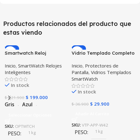
Productos relacionados del producto que
estas viendo
-10%
-19%
Smartwatch Reloj
Vidrio Templado Completo
Inteligente OPTIMUS
Reloj Apple Watch 42mm
Inicio
,
SmartWatch Relojes
Inicio
,
Protectores de
WATCH™ (KW37 PRO) Mide
Inteligentes
Pantalla
,
Vidrios Templados
Temperatura Presión
SmartWatch
Arterial y Ritmo Cardíaco
In stock
In stock
$
199.000
$
221.900
$
29.900
Gris
Azul
$
36.900
Añadir Al Carrito
Seleccionar Opciones
SKU:
VTP-APP-W42
SKU:
OPTWTCH
1 kg
PESO
1 kg
PESO