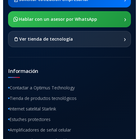
x205
›
SOPORTE DE APOYO
Hablar con un asesor por WhatsApp
SI
›
Ver tienda de tecnología
Información
Contactar a Optimus Technology
Tienda de productos tecnológicos
Internet satelital Starlink
Estuches protectores
Amplificadores de señal celular