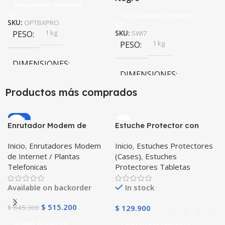
Seleccionar Opciones
Seleccionar Opciones
SKU:
OPTBXPRO
1 kg
PESO
SKU:
SWI7
1 kg
PESO
DIMENSIONES
DIMENSIONES
10 × 10 × 10 cm
Productos más comprados
10 × 10 × 10 cm
Negro
,
Rosa
COLOR
-20%
Enrutador Modem de
Estuche Protector con
Negro
,
Rosa
COLOR
Internet Huawei B311-521
Correa Desmontable
Inicio
,
Enrutadores Modem
Inicio
,
Estuches Protectores
Libre Todo Operador 4G
Tablet Samsung Galaxy
de Internet / Plantas
(Cases)
,
Estuches
LTE SIMCARD
Tab A8 10.5 2021 – 2022
PULSO ADICIONAL
Telefonicas
Protectores Tabletas
SM-x200 SM-x205 Anti
golpes con soporte
Goma
,
Metalizado
Available on backorder
In stock
$
515.200
$
645.300
$
129.900
Añadir Al Carrito
Seleccionar Opciones