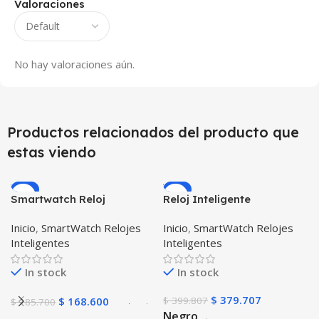
Valoraciones
No hay valoraciones aún.
Productos relacionados del producto que
estas viendo
-9%
-5%
Smartwatch Reloj
Reloj Inteligente
Inteligente OPTIMUS
Smartwatch I7 Negro
Inicio
,
SmartWatch Relojes
Inicio
,
SmartWatch Relojes
BAND X PRO™
Incluye Pulso y Estuche
Inteligentes
Inteligentes
(Smartwatch p70)
protector – GPS
Compatible Android IOS
In stock
In stock
$
379.707
$
168.600
$
399.807
$
185.700
Negro