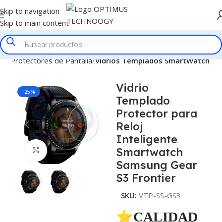
Skip to navigation
Skip to main content
cio
Protectores de Pantalla
Vidrios Templados SmartWatch
Vidrio
-25%
Templado
Protector para
Reloj
Inteligente
Smartwatch
Click to enlarge
Samsung Gear
S3 Frontier
SKU:
VTP-SS-GS3
⭐CALIDAD