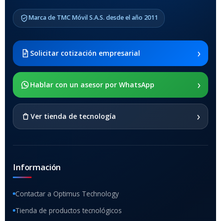
COMPATIBLES
Marca de TMC Móvil S.A.S. desde el año 2011
Samsung Galaxy Tab A8 10.5
2021 SM-x200 / Samsung
Galaxy Tab A8 10.5 2021 SM-
›
Solicitar cotización empresarial
x205
›
SOPORTE DE APOYO
Hablar con un asesor por WhatsApp
SI
›
Ver tienda de tecnología
Información
Contactar a Optimus Technology
Tienda de productos tecnológicos