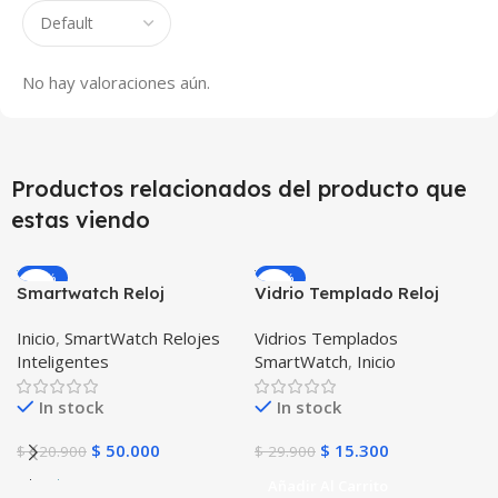
No hay valoraciones aún.
Productos relacionados del producto que
estas viendo
-59%
-49%
Smartwatch Reloj
Vidrio Templado Reloj
Inteligente Localizador
Inteligente Smartwatch
Inicio
,
SmartWatch Relojes
Vidrios Templados
GPS Ubicar Niños SOS
Huawei Gt2 46mm
Inteligentes
SmartWatch
,
Inicio
In stock
In stock
$
50.000
$
15.300
$
120.900
$
29.900
Añadir Al Carrito