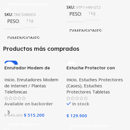
Seleccionar Opciones
SKU:
VTP1-HW-GT2
1 kg
PESO
SKU:
TMCSWKIDS
1 kg
PESO
DIMENSIONES
DIMENSIONES
10 × 10 × 10 cm
Productos más comprados
10 × 10 × 10 cm
-20%
Enrutador Modem de
Estuche Protector con
COLOR
Internet Huawei B311-521
Correa Desmontable
Inicio
,
Enrutadores Modem
Inicio
,
Estuches Protectores
Libre Todo Operador 4G
Tablet Samsung Galaxy
Negro
,
Azul
,
Verde
,
Rosa
,
de Internet / Plantas
(Cases)
,
Estuches
LTE SIMCARD
Tab A8 10.5 2021 – 2022
Azul Oscuro
Telefonicas
Protectores Tabletas
SM-x200 SM-x205 Anti
golpes con soporte
Available on backorder
In stock
$
515.200
$
645.300
$
129.900
Añadir Al Carrito
Seleccionar Opciones