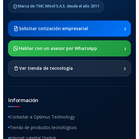
Marca de TMC Móvil S.A.S. desde el año 2011
Samsung Galaxy Tab A8 10.5
2021 SM-x200 / Samsung
Galaxy Tab A8 10.5 2021 SM-
›
Solicitar cotización empresarial
x205
›
SOPORTE DE APOYO
Hablar con un asesor por WhatsApp
SI
›
Ver tienda de tecnología
Información
Contactar a Optimus Technology
Tienda de productos tecnológicos
Internet satelital Starlink