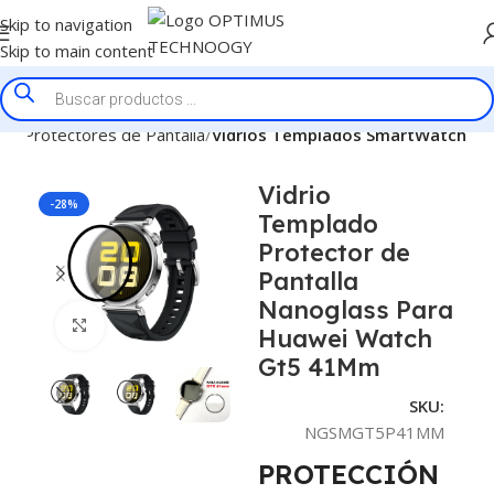
Skip to navigation
Skip to main content
cio
Protectores de Pantalla
Vidrios Templados SmartWatch
Vidrio
-28%
Templado
Protector de
Pantalla
Nanoglass Para
Click to enlarge
Huawei Watch
Gt5 41Mm
SKU:
NGSMGT5P41MM
PROTECCIÓN