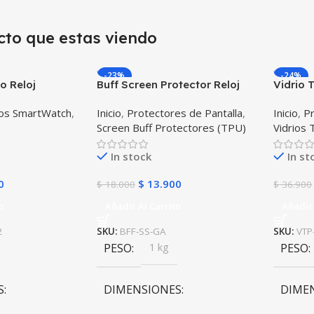
cto que estas viendo
-23%
-24%
o Reloj
Buff Screen Protector Reloj
Vidrio
artwatch
inteligente Smartwatch
Reloj I
dos SmartWatch
,
Inicio
,
Protectores de Pantalla
,
Inicio
,
Pr
6mm
Samsung Galaxy Active
38mm
Screen Buff Protectores (TPU)
Vidrios
In stock
In st
0
$
13.900
$
18.000
$
36.900
o
Añadir Al Carrito
Añadir 
2
SKU:
BFF-SS-GA
SKU:
VTP
PESO
1 kg
PESO
S
DIMENSIONES
DIME