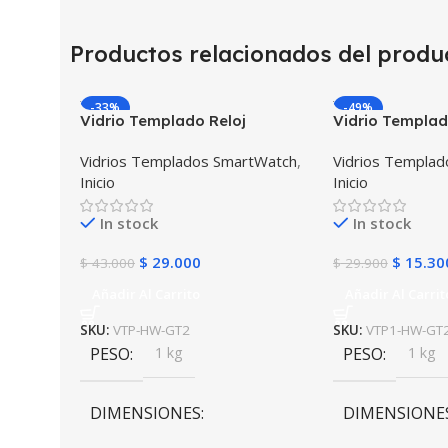
Productos relacionados del produ
-33%
-49%
Vidrio Templado Reloj
Vidrio Templad
Inteligente Smartwatch
Inteligente Sm
Vidrios Templados SmartWatch
,
Vidrios Templa
Huawei Gt2 46mm X2
Huawei Gt2 4
Inicio
Inicio
Unidades
In stock
In stock
$
29.000
$
15.30
$
43.000
$
29.900
Añadir Al Carrito
Añadir Al Carrit
SKU:
VTP-HW-GT2
SKU:
VTP1-HW-GT
PESO
1 kg
PESO
1 kg
DIMENSIONES
DIMENSIONE