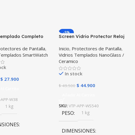
-9%
 Templado Completo
Screen Vidrio Protector Reloj
watch Apple Watch
Iwatch Serie 5 40mm X2
otectores de Pantalla
,
Inicio
,
Protectores de Pantalla
,
Unidades
 Templados SmartWatch
Vidrios Templados NanoGlass /
Ceramico
ock
In stock
$
27.900
$
44.900
$
49.500
Al Carrito
Añadir Al Carrito
-APP-W38
1 kg
SKU:
VTP-APP-WS540
PESO
1 kg
NSIONES
DIMENSIONES