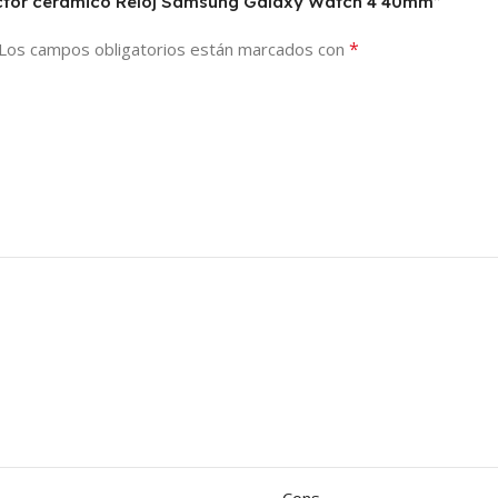
tector cerámico Reloj Samsung Galaxy Watch 4 40mm”
*
Los campos obligatorios están marcados con