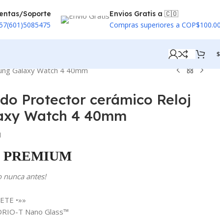
entas/Soporte
Envios Gratis a 🇨🇴
57(601)5085475
Compras superiores a COP$100.0
$
sung Galaxy Watch 4 40mm
do Protector cerámico Reloj
axy Watch 4 40mm
M
PREMIUM
o nunca antes!
ETE •»»
IDRIO-T Nano Glass™