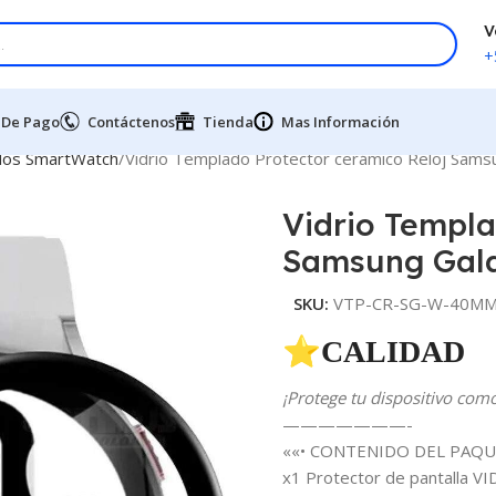
V
+
 De Pago
Contáctenos
Tienda
Mas Información
dos SmartWatch
Vidrio Templado Protector cerámico Reloj Sam
Vidrio Templa
Samsung Gal
SKU:
VTP-CR-SG-W-40M
⭐CALIDAD 
¡Protege tu dispositivo com
———————-
««• CONTENIDO DEL PAQU
x1 Protector de pantalla V