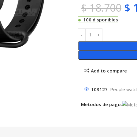
$
18.700
$
1
100 disponibles
Add to compare
103127
People watch
Metodos de pago: