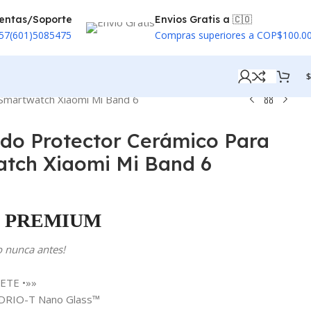
entas/Soporte
Envios Gratis a 🇨🇴
57(601)5085475
Compras superiores a COP$100.0
$
 Smartwatch Xiaomi Mi Band 6
ado Protector Cerámico Para
atch Xiaomi Mi Band 6
PREMIUM
o nunca antes!
ETE •»»
VIDRIO-T Nano Glass™