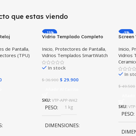
cto que estas viendo
-19%
-9%
Reloj
Vidrio Templado Completo
Screen 
artwatch
Reloj Apple Watch 42mm
Iwatch
s de Pantalla
,
Inicio
,
Protectores de Pantalla
,
Inicio
,
Pr
y Watch Active
Unidad
tectores (TPU)
Vidrios Templados SmartWatch
Vidrios
Ceramic
In stock
In st
0
$
29.900
$
36.900
$
49.500
o
Añadir Al Carrito
Añadir 
SKU:
VTP-APP-W42
PESO
1 kg
SKU:
VTP
PESO
S
DIMENSIONES
DIME