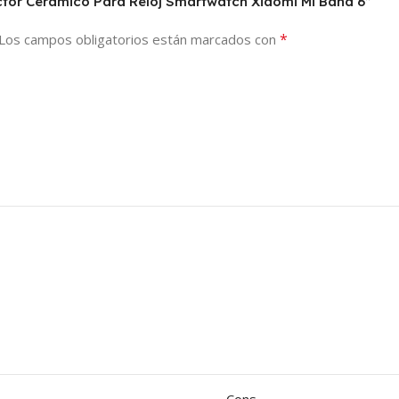
ector Cerámico Para Reloj Smartwatch Xiaomi Mi Band 6”
*
Los campos obligatorios están marcados con