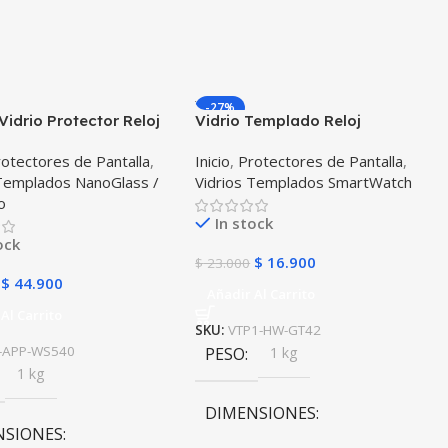
-27%
Vidrio Protector Reloj
Vidrio Templado Reloj
 Serie 5 40mm X2
Smartwatch Huawei Gt 42mm
otectores de Pantalla
,
Inicio
,
Protectores de Pantalla
,
es
 Templados NanoGlass /
Vidrios Templados SmartWatch
o
In stock
ock
$
16.900
$
23.000
$
44.900
Añadir Al Carrito
Al Carrito
SKU:
VTP1-HW-GT42
-APP-WS540
PESO
1 kg
1 kg
DIMENSIONES
NSIONES