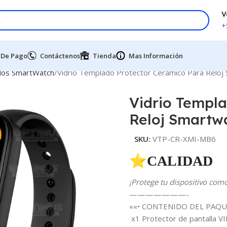
V
+
 De Pago
Contáctenos
Tienda
Mas Información
dos SmartWatch
Vidrio Templado Protector Cerámico Para Reloj
Vidrio Templ
Reloj Smartw
SKU:
VTP-CR-XMI-MB6
⭐CALIDAD 
¡Protege tu dispositivo com
———————-
««• CONTENIDO DEL PAQU
x1 Protector de pantalla 