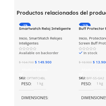
Productos relacionados del produ
-9%
-26%
Smartwatch Reloj Inteligente
Buff Protector 
OPTIMUS WATCH BLACK™ (PK
Inteligente Sm
Inicio
,
SmartWatch Relojes
Inicio
,
Protectore
W34 Iwo 10 12) Compatible
Samsung Galax
Inteligentes
Screen Buff Pro
Android y iPhone
2
Available on backorder
In stock
$
149.900
$
13.90
$
164.700
$
18.900
Añadir Al Carrito
Añadir Al Carrit
SKU:
OPTWTCHBL
SKU:
BFF-SS-GA2
PESO
1 kg
PESO
1 kg
DIMENSIONES
DIMENSIONE