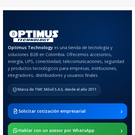
COLOR
Rojo
,
Negro
,
Azul
,
Rosa
MATERIAL DEL CASE
Optimus Technology
es una tienda de tecnología y
Anti-Shock
soluciones B2B en Colombia. Ofrecemos accesorios,
energía, UPS, conectividad, telecomunicaciones, seguridad
MODELO DE TABLETS
y productos tecnológicos para empresas, instituciones,
COMPATIBLES
integradores, distribuidores y usuarios finales.
Samsung Galaxy Tab A8 10.5
Marca de TMC Móvil S.A.S. desde el año 2011
2021 SM-x200 / Samsung
Galaxy Tab A8 10.5 2021 SM-
x205
›
Solicitar cotización empresarial
SOPORTE DE APOYO
›
Hablar con un asesor por WhatsApp