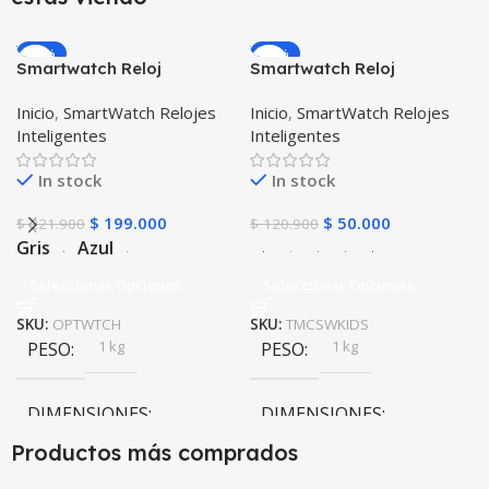
-10%
-59%
Smartwatch Reloj
Smartwatch Reloj
Inteligente OPTIMUS
Inteligente Localizador
Inicio
,
SmartWatch Relojes
Inicio
,
SmartWatch Relojes
WATCH™ (KW37 PRO) Mide
GPS Ubicar Niños SOS
Inteligentes
Inteligentes
Temperatura Presión
Arterial y Ritmo Cardíaco
In stock
In stock
$
199.000
$
50.000
$
221.900
$
120.900
Gris
Azul
Seleccionar Opciones
Seleccionar Opciones
SKU:
OPTWTCH
SKU:
TMCSWKIDS
1 kg
1 kg
PESO
PESO
DIMENSIONES
DIMENSIONES
Productos más comprados
10 × 10 × 10 cm
10 × 10 × 10 cm