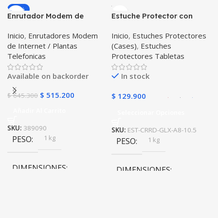
-20%
Enrutador Modem de
Estuche Protector con
COLOR
COLOR
Internet Huawei B311-521
Correa Desmontable
Inicio
,
Enrutadores Modem
Inicio
,
Estuches Protectores
Libre Todo Operador 4G
Tablet Samsung Galaxy
Gris
,
Negro
,
Azul
,
Rosa
Negro
,
Azul
,
Verde
,
Rosa
,
de Internet / Plantas
(Cases)
,
Estuches
LTE SIMCARD
Tab A8 10.5 2021 – 2022
Azul Oscuro
Telefonicas
Protectores Tabletas
SM-x200 SM-x205 Anti
golpes con soporte
Available on backorder
In stock
$
515.200
$
645.300
$
129.900
Añadir Al Carrito
Seleccionar Opciones
SKU:
389090
SKU:
EST-CRRD-GLX-A8-10.5
1 kg
PESO
1 kg
PESO
DIMENSIONES
DIMENSIONES
20 × 20 × 20 cm
20 × 20 × 20 cm