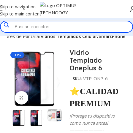
Skip to navigation
Skip to main content
ectores de Pantalla
Vidrios Templados Celular/SmartPhone
Vidrio
-11%
Templado
Oneplus 6
SKU:
VTP-ONP-6
⭐CALIDAD
Click to enlarge
PREMIUM
¡Protege tu dispositivo
como nunca antes!
———————-