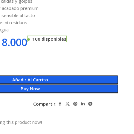
 caídas y golpes
y acabado premium
sensible al tacto
as ni residuos
 agua
8.000
100 disponibles
Añadir Al Carrito
Buy Now
Compartir:
ng this product now!