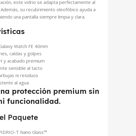
alación, este vidrio se adapta perfectamente al
s. Además, su recubrimiento oleofóbico ayuda a
iendo una pantalla siempre limpia y clara.
ísticas
 Galaxy Watch FE 40mm
nes, caídas y golpes
9H y acabado premium
nte sensible al tacto
burbujas ni residuos
istente al agua
una protección premium sin
ni funcionalidad.
el Paquete
 VIDRIO-T Nano Glass™