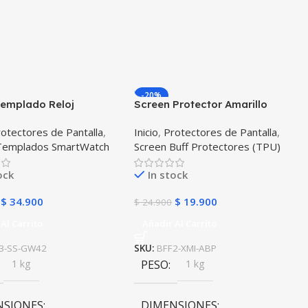
-20%
Templado Reloj
Screen Protector Amarillo
g Galaxy Watch 42mm
Reloj Smartwatch Xiaomi
otectores de Pantalla
,
Inicio
,
Protectores de Pantalla
,
dades
Amazfit Bit X2 Unidades
 Templados SmartWatch
Screen Buff Protectores (TPU)
ock
In stock
$
34.900
$
19.900
$
24.900
Al Carrito
Añadir Al Carrito
3-SS-GW42
SKU:
BFF2-XMI-ABP
1 kg
PESO
1 kg
NSIONES
DIMENSIONES