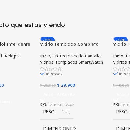
cto que estas viendo
-19%
-13%
oj Inteligente
Vidrio Templado Completo
Vidrio 
S Ubicar Niños
Reloj Apple Watch 42mm
Samsun
h Relojes
Inicio
,
Protectores de Pantalla
,
Inicio
,
Pr
X3 Uni
Vidrios Templados SmartWatch
Vidrios
In stock
In st
00
$
29.900
$
36.900
$
40.000
Añadir Al Carrito
Añadir 
ciones
SKU:
VTP-APP-W42
SKU:
VTP
PESO
1 kg
PESO
DIMENSIONES
DIME