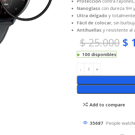
Protección
contra rayones,
Nanoglass
con dureza 9H 
Ultra delgado
y totalmente 
Fácil de colocar
, sin burbuj
Antihuellas
y resistente al
$
25.000
$
1
100 disponibles
Add to compare
35687
People watchi