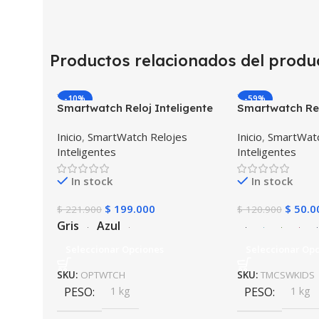
Productos relacionados del produ
-10%
-59%
Smartwatch Reloj Inteligente
Smartwatch Rel
OPTIMUS WATCH™ (KW37
Localizador GP
Inicio
,
SmartWatch Relojes
Inicio
,
SmartWatc
PRO) Mide Temperatura
SOS
Inteligentes
Inteligentes
Presión Arterial y Ritmo
Cardíaco
In stock
In stock
$
199.000
$
50.0
$
221.900
$
120.900
Gris
Azul
Seleccionar Opciones
Seleccionar Op
SKU:
OPTWTCH
SKU:
TMCSWKIDS
PESO
1 kg
PESO
1 kg