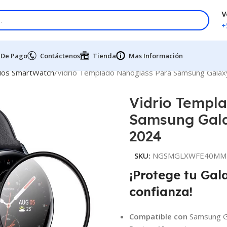
V
+
 De Pago
Contáctenos
Tienda
Mas Información
dos SmartWatch
Vidrio Templado Nanoglass Para Samsung Gala
Vidrio Templ
Samsung Gala
2024
SKU:
NGSMGLXWFE40MM
¡Protege tu Gal
confianza!
Compatible con
Samsung G