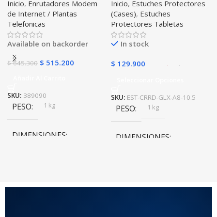
Inicio
,
Enrutadores Modem
Inicio
,
Estuches Protectores
Libre Todo Operador 4G
Tablet Samsung Galaxy
de Internet / Plantas
(Cases)
,
Estuches
LTE SIMCARD
Tab A8 10.5 2021 – 2022
Telefonicas
Protectores Tabletas
SM-x200 SM-x205 Anti
golpes con soporte
Available on backorder
In stock
$
515.200
$
645.300
$
129.900
Añadir Al Carrito
Seleccionar Opciones
SKU:
389090
SKU:
EST-CRRD-GLX-A8-10.5
1 kg
PESO
1 kg
PESO
DIMENSIONES
DIMENSIONES
10 × 10 × 10 cm
10 × 10 × 10 cm
COLOR
Rojo
,
Negro
,
Azul
,
Rosa