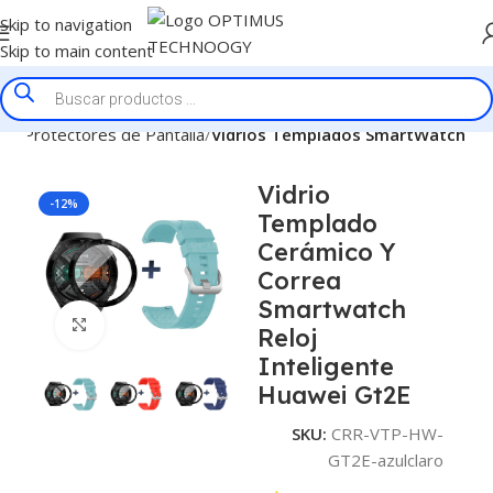
Skip to navigation
Skip to main content
cio
Protectores de Pantalla
Vidrios Templados SmartWatch
Vidrio
-12%
Templado
Cerámico Y
Correa
Smartwatch
Click to enlarge
Reloj
Inteligente
Huawei Gt2E
SKU:
CRR-VTP-HW-
GT2E-azulclaro