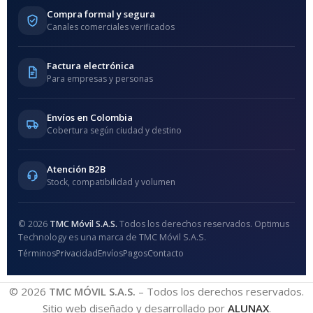
Compra formal y segura
Canales comerciales verificados
Factura electrónica
Para empresas y personas
Envíos en Colombia
Cobertura según ciudad y destino
Atención B2B
Stock, compatibilidad y volumen
© 2026
TMC Móvil S.A.S.
Todos los derechos reservados. Optimus
Technology es una marca de TMC Móvil S.A.S.
Términos
Privacidad
Envíos
Pagos
Contacto
© 2026
TMC MÓVIL S.A.S.
– Todos los derechos reservados.
Sitio web diseñado y desarrollado por
ALUNAX
.