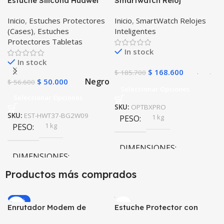
Estuche Silicona Huawei
Smartwatch Reloj
T3-7 BG-W09 Version WiFi
Inteligente OPTIMUS
Inicio
,
Estuches Protectores
Inicio
,
SmartWatch Relojes
BAND X PRO™
(Cases)
,
Estuches
Inteligentes
(Smartwatch p70)
Protectores Tabletas
Compatible Android IOS
In stock
In stock
$
168.600
$
185.700
Negro
$
50.000
$
56.600
Seleccionar Opciones
Seleccionar Opciones
SKU:
OPTBXPRO
SKU:
EST-HWT37-BG2W09
1 kg
PESO
1 kg
PESO
DIMENSIONES
DIMENSIONES
Productos más comprados
10 × 10 × 10 cm
10 × 10 × 10 cm
Negro
,
Rosa
COLOR
-20%
Enrutador Modem de
Estuche Protector con
Negro
COLOR
Internet Huawei B311-521
Correa Desmontable