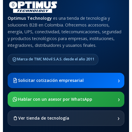
MATERIAL DEL CASE
Optimus Technology
es una tienda de tecnología y
soluciones B2B en Colombia. Ofrecemos accesorios,
Anti-Shock
energía, UPS, conectividad, telecomunicaciones, seguridad
y productos tecnológicos para empresas, instituciones,
integradores, distribuidores y usuarios finales.
MODELO DE TABLETS
COMPATIBLES
Marca de TMC Móvil S.A.S. desde el año 2011
Samsung Galaxy Tab A8 10.5
2021 SM-x200 / Samsung
Galaxy Tab A8 10.5 2021 SM-
›
Solicitar cotización empresarial
x205
›
SOPORTE DE APOYO
Hablar con un asesor por WhatsApp
SI
›
Ver tienda de tecnología