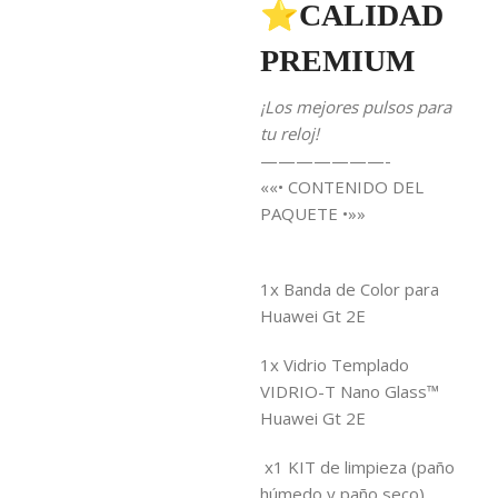
⭐CALIDAD
PREMIUM
¡Los mejores pulsos para
tu reloj!
———————-
««• CONTENIDO DEL
PAQUETE •»»
1x
Banda de Color para
Huawei Gt 2E
1x Vidrio Templado
VIDRIO-T Nano Glass™
Huawei Gt 2E
x1 KIT de limpieza (paño
húmedo y paño seco)