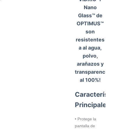
Nano
Glass™ de
OPTIMUS™
son
resistentes
a al agua,
polvo,
arañazos y
transparencia
al 100%!
Características
Principales
• Protege la
pantalla de