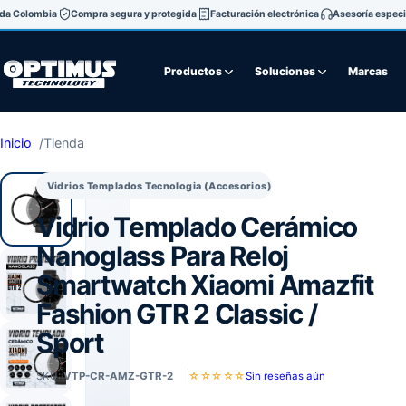
oda Colombia
Compra segura y protegida
Facturación electrónica
Asesoría especi
Productos
Soluciones
Marcas
Inicio
Tienda
Vidrios Templados Tecnologia (Accesorios)
Vidrio Templado Cerámico
Nanoglass Para Reloj
Smartwatch Xiaomi Amazfit
Fashion GTR 2 Classic /
Sport
SKU:
VTP-CR-AMZ-GTR-2
☆☆☆☆☆
Sin reseñas aún