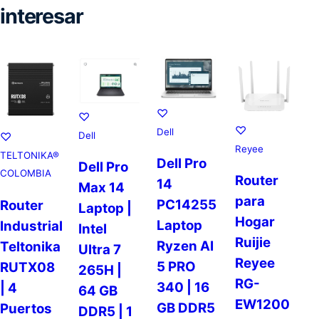
interesar
♡
♡
♡
Dell
Dell
♡
Reyee
TELTONIKA®
Dell Pro
Dell Pro
COLOMBIA
Router
14
Max 14
para
PC14255
Router
Laptop |
Hogar
Laptop
Industrial
Intel
Ruijie
Ryzen AI
Teltonika
Ultra 7
Reyee
5 PRO
RUTX08
265H |
RG-
340 | 16
| 4
64 GB
EW1200
GB DDR5
Puertos
DDR5 | 1