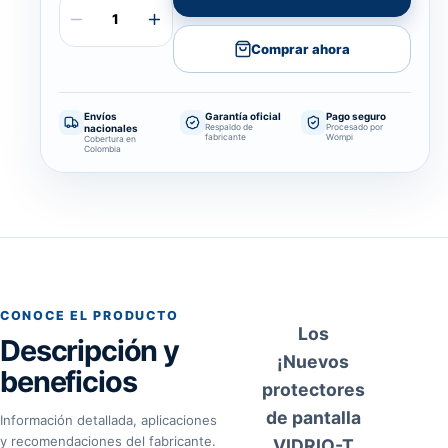
Comprar ahora
Envíos
Garantía oficial
Pago seguro
nacionales
Respaldo de
Procesado por
fabricante
Wompi
Cobertura en
Colombia
CONOCE EL PRODUCTO
Los
Descripción y
¡Nuevos
beneficios
protectores
de pantalla
Información detallada, aplicaciones
y recomendaciones del fabricante.
VIDRIO-T