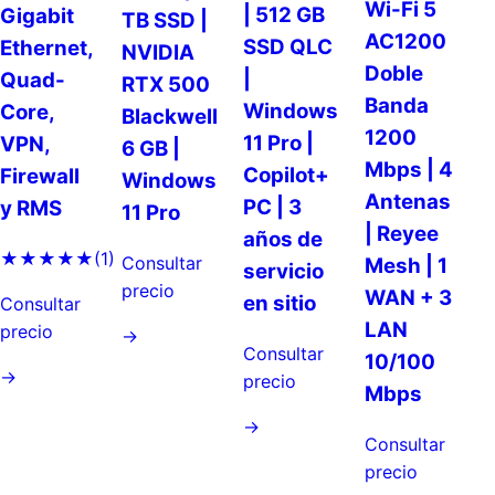
Wi-Fi 5
| 512 GB
Gigabit
TB SSD |
AC1200
SSD QLC
Ethernet,
NVIDIA
Doble
|
Quad-
RTX 500
Banda
Windows
Core,
Blackwell
1200
11 Pro |
VPN,
6 GB |
Mbps | 4
Copilot+
Firewall
Windows
Antenas
PC | 3
y RMS
11 Pro
| Reyee
años de
★★★★★
(1)
Consultar
Mesh | 1
servicio
precio
WAN + 3
en sitio
Consultar
LAN
precio
→
Consultar
10/100
→
precio
Mbps
→
Consultar
precio