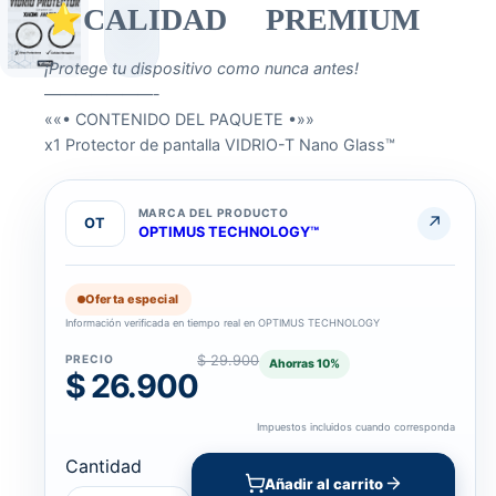
⭐CALIDAD PREMIUM
¡Protege tu dispositivo como nunca antes!
———————-
««• CONTENIDO DEL PAQUETE •»»
x1 Protector de pantalla VIDRIO-T Nano Glass™
MARCA DEL PRODUCTO
↗
OT
OPTIMUS TECHNOLOGY™
Oferta especial
Información verificada en tiempo real en OPTIMUS TECHNOLOGY
PRECIO
$ 29.900
Ahorras
10
%
$ 26.900
Impuestos incluidos cuando corresponda
Cantidad
Añadir al carrito