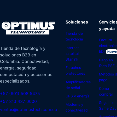
Soluciones
Servicio
y ayuda
Tienda de
tecnología
Factura
electrónic
Internet
Tienda de tecnología y
EDI
Nuevo
satelital
soluciones B2B en
Starlink
Pago en
Colombia. Conectividad,
línea PSE
energía, seguridad,
Estuches
protectores
computación y accesorios
Métodos 
pago
especializados.
Amplificadores
de señal
Cómo
+57 (601) 508 5475
comprar
UPS y energía
+57 313 437 0000
Seguimien
Módems y
Same Day
ventas@optimustech.com.co
conectividad
Atención y