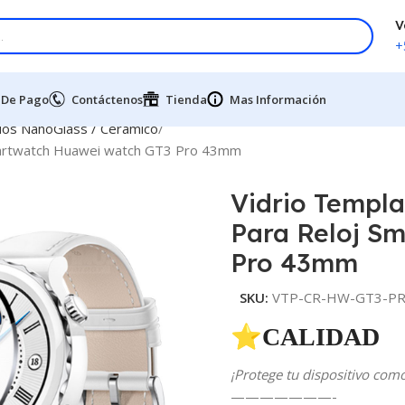
V
+
 De Pago
Contáctenos
Tienda
Mas Información
os NanoGlass / Ceramico
martwatch Huawei watch GT3 Pro 43mm
Vidrio Templ
Para Reloj S
Pro 43mm
SKU:
VTP-CR-HW-GT3-PR
⭐CALIDAD 
¡Protege tu dispositivo com
———————-