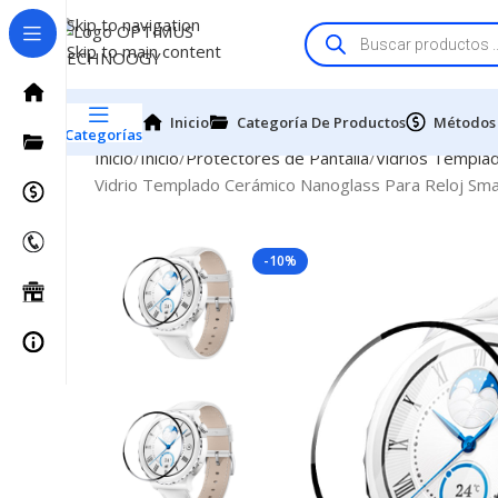
Skip to navigation
Skip to main content
Inicio
Categoría De Productos
Métodos
Categorías
Inicio
Inicio
Protectores de Pantalla
Vidrios Templad
Vidrio Templado Cerámico Nanoglass Para Reloj S
-10%