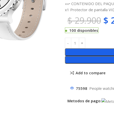
««• CONTENIDO DEL PAQU
x1 Protector de pantalla V
$
29.900
$
2
100 disponibles
Add to compare
75598
People watchi
Metodos de pago: