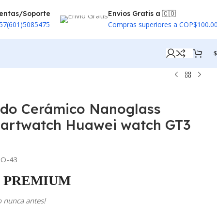
entas/Soporte
Envios Gratis a 🇨🇴
57(601)5085475
Compras superiores a COP$100.0
$
ado Cerámico Nanoglass
martwatch Huawei watch GT3
O-43
PREMIUM
o nunca antes!