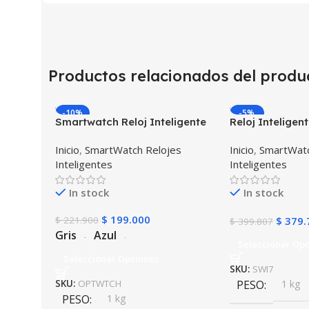
Productos relacionados del produ
-10%
-5%
Smartwatch Reloj Inteligente
Reloj Intelige
OPTIMUS WATCH™ (KW37
I7 Negro Incluy
Inicio
,
SmartWatch Relojes
Inicio
,
SmartWatc
PRO) Mide Temperatura
Estuche protec
Inteligentes
Inteligentes
Presión Arterial y Ritmo
Cardíaco
In stock
In stock
$
199.000
$
221.900
$
379.
$
399.807
Gris
Azul
Seleccionar Op
Seleccionar Opciones
SKU:
SWI7
SKU:
OPTWTCH
PESO
1 kg
PESO
1 kg