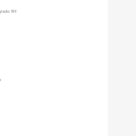
 grado 9H
o