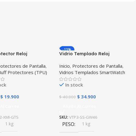
-13%
otector Reloj
Vidrio Templado Reloj
ente Xiaomi Amazfit Gts
Samsung Galaxy Watch 46mm
otectores de Pantalla
,
Inicio
,
Protectores de Pantalla
,
dades
X3 Unidades
Buff Protectores (TPU)
Vidrios Templados SmartWatch
ock
In stock
$
19.900
$
34.900
$
40.000
Al Carrito
Añadir Al Carrito
2-XMI-GTS
SKU:
VTP3-SS-GW46
1 kg
PESO
1 kg