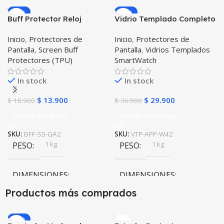
-26%
-19%
Buff Protector Reloj
Vidrio Templado Completo
Inteligente Smartwatch
Reloj Apple Watch 42mm
Inicio
,
Protectores de
Inicio
,
Protectores de
Samsung Galaxy Watch
Pantalla
,
Screen Buff
Pantalla
,
Vidrios Templados
Active 2
Protectores (TPU)
SmartWatch
In stock
In stock
$
13.900
$
29.900
$
18.900
$
36.900
Añadir Al Carrito
Añadir Al Carrito
SKU:
BFF-SS-GA2
SKU:
VTP-APP-W42
1 kg
1 kg
PESO
PESO
DIMENSIONES
DIMENSIONES
Productos más comprados
10 × 10 × 10 cm
10 × 10 × 10 cm
-20%