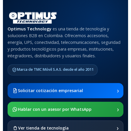
Rojo
,
Negro
,
Azul
,
Rosa
MATERIAL DEL CASE
Optimus Technology
es una tienda de tecnología y
soluciones B2B en Colombia. Ofrecemos accesorios,
Anti-Shock
energía, UPS, conectividad, telecomunicaciones, seguridad
y productos tecnológicos para empresas, instituciones,
integradores, distribuidores y usuarios finales.
MODELO DE TABLETS
COMPATIBLES
Marca de TMC Móvil S.A.S. desde el año 2011
Samsung Galaxy Tab A8 10.5
2021 SM-x200 / Samsung
Galaxy Tab A8 10.5 2021 SM-
›
Solicitar cotización empresarial
x205
›
SOPORTE DE APOYO
Hablar con un asesor por WhatsApp
SI
›
Ver tienda de tecnología