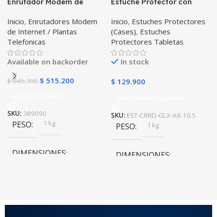
Enrutador Modem de
Estuche Protector con
Internet Huawei B311-521
Correa Desmontable
Inicio
,
Enrutadores Modem
Inicio
,
Estuches Protectores
Libre Todo Operador 4G
Tablet Samsung Galaxy
de Internet / Plantas
(Cases)
,
Estuches
LTE SIMCARD
Tab A8 10.5 2021 – 2022
Telefonicas
Protectores Tabletas
SM-x200 SM-x205 Anti
golpes con soporte
Available on backorder
In stock
$
515.200
$
645.300
$
129.900
Añadir Al Carrito
Seleccionar Opciones
SKU:
389090
SKU:
EST-CRRD-GLX-A8-10.5
1 kg
PESO
1 kg
PESO
DIMENSIONES
DIMENSIONES
20 × 20 × 20 cm
20 × 20 × 20 cm
COLOR