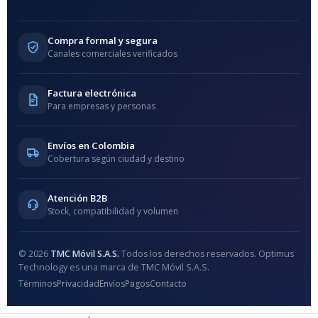
Compra formal y segura
Canales comerciales verificados
Factura electrónica
Para empresas y personas
Envíos en Colombia
Cobertura según ciudad y destino
Atención B2B
Stock, compatibilidad y volumen
© 2026
TMC Móvil S.A.S.
Todos los derechos reservados. Optimus
Technology es una marca de TMC Móvil S.A.S.
Términos
Privacidad
Envíos
Pagos
Contacto