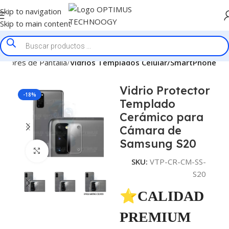
Skip to navigation
Skip to main content
ectores de Pantalla
Vidrios Templados Celular/SmartPhone
Vidrio Protector
-18%
Templado
Cerámico para
Cámara de
Samsung S20
Click to enlarge
SKU:
VTP-CR-CM-SS-
S20
⭐CALIDAD
PREMIUM