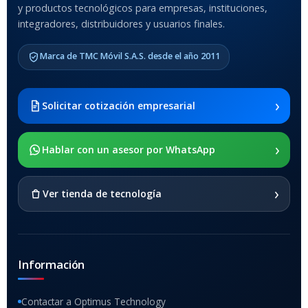
y productos tecnológicos para empresas, instituciones,
integradores, distribuidores y usuarios finales.
MODELO DE TABLETS
COMPATIBLES
Marca de TMC Móvil S.A.S. desde el año 2011
Samsung Galaxy Tab A8 10.5
2021 SM-x200 / Samsung
Galaxy Tab A8 10.5 2021 SM-
›
Solicitar cotización empresarial
x205
›
SOPORTE DE APOYO
Hablar con un asesor por WhatsApp
SI
›
Ver tienda de tecnología
Información
Contactar a Optimus Technology