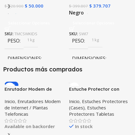
$
50.000
$
379.707
$
120.900
$
399.807
Negro
Seleccionar Opciones
Seleccionar Opciones
SKU:
TMCSWKIDS
SKU:
SWI7
1 kg
1 kg
PESO
PESO
DIMENSIONES
DIMENSIONES
Productos más comprados
10 × 10 × 10 cm
10 × 10 × 10 cm
-20%
Enrutador Modem de
Estuche Protector con
Negro
,
Rosa
COLOR
COLOR
Internet Huawei B311-521
Correa Desmontable
Inicio
,
Enrutadores Modem
Inicio
,
Estuches Protectores
Libre Todo Operador 4G
Tablet Samsung Galaxy
Negro
,
Azul
,
Verde
,
Rosa
,
de Internet / Plantas
(Cases)
,
Estuches
LTE SIMCARD
Tab A8 10.5 2021 – 2022
PULSO ADICIONAL
Azul Oscuro
Telefonicas
Protectores Tabletas
SM-x200 SM-x205 Anti
golpes con soporte
Goma
,
Metalizado
Available on backorder
In stock