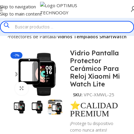
Skip to navigation
Skip to main content
cio
Protectores de Pantalla
Vidrios Templados SmartWatch
Vidrio Pantalla
-7%
Protector
Cerámico Para
Reloj Xiaomi Mi
Watch Lite
Click to enlarge
SKU:
VPC-XMWL-25
⭐CALIDAD
PREMIUM
¡Protege tu dispositivo
como nunca antes!