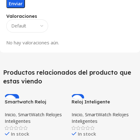
Valoraciones
No hay valoraciones aún.
Productos relacionados del producto que
estas viendo
-59%
-5%
Smartwatch Reloj
Reloj Inteligente
Inteligente Localizador
Smartwatch I7 Negro
Inicio
,
SmartWatch Relojes
Inicio
,
SmartWatch Relojes
GPS Ubicar Niños SOS
Incluye Pulso y Estuche
Inteligentes
Inteligentes
protector – GPS
In stock
In stock