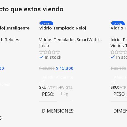
cto que estas viendo
-49%
-15%
oj Inteligente
Vidrio Templado Reloj
Vidrio
S Ubicar Niños
Inteligente Smartwatch
Huawei
h Relojes
Vidrios Templados SmartWatch
,
Inicio
,
Pr
Huawei Gt2 46mm
Inicio
Vidrios
In stock
In st
00
$
15.300
$
29.900
$
35.000
Añadir Al Carrito
Añadir 
ciones
SKU:
VTP1-HW-GT2
SKU:
VTP
PESO
1 kg
PESO
DIMENSIONES
DIME
S
10 × 10 × 10 cm
10 × 1