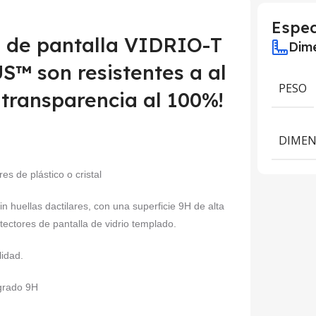
Espec
s de pantalla VIDRIO-T
Dime
™ son resistentes a al
PESO
 transparencia al 100%!
DIMEN
es de plástico o cristal
sin huellas dactilares, con una superficie 9H de alta
tectores de pantalla de vidrio templado.
lidad.
 grado 9H