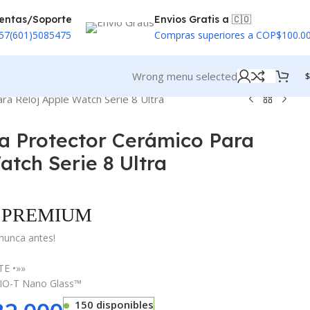
entas/Soporte
Envios Gratis a 🇨🇴
57(601)5085475
Compras superiores a COP$100.0
Wrong menu selected
$
ara Reloj Apple Watch Serie 8 Ultra
la Protector Cerámico Para
atch Serie 8 Ultra
PREMIUM
nunca antes!
E •»»
DRIO-T Nano Glass™
150 disponibles