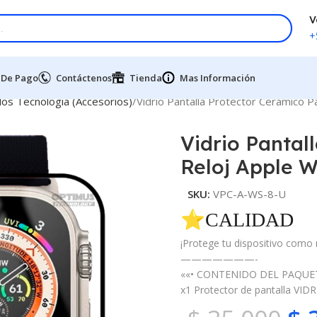
V
+
 De Pago
Contáctenos
Tienda
Mas Información
os Tecnologia (Accesorios)
Vidrio Pantalla Protector Cerámico P
Vidrio Pantal
Reloj Apple W
SKU:
VPC-A-WS-8-U
⭐CALIDAD 
¡Protege tu dispositivo como 
———————-
««• CONTENIDO DEL PAQUET
x1 Protector de pantalla VI