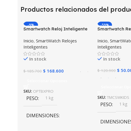
Productos relacionados del produ
-9%
-59%
Smartwatch Reloj Inteligente
Smartwatch Rel
OPTIMUS BAND X PRO™
Localizador GP
Inicio
,
SmartWatch Relojes
Inicio
,
SmartWatc
(Smartwatch p70) Compatible
SOS
Inteligentes
Inteligentes
Android IOS
In stock
In stock
$
50.0
$
168.600
$
120.900
$
185.700
Seleccionar Opciones
Seleccionar Op
SKU:
OPTBXPRO
PESO
1 kg
SKU:
TMCSWKIDS
PESO
1 kg
DIMENSIONES
DIMENSIONE
10 × 10 × 10 cm