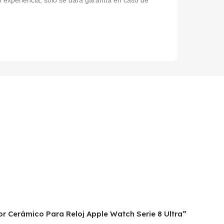
n experiencia, sólo se dará garantía en caso de
tor Cerámico Para Reloj Apple Watch Serie 8 Ultra”