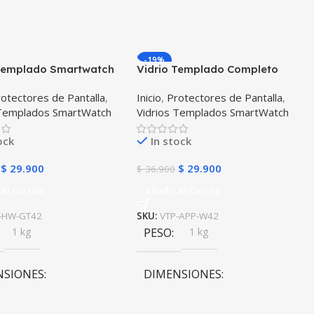
-19%
 Templado Smartwatch
Vidrio Templado Completo
 Gt 42mm X2 Unidades
Reloj Apple Watch 42mm
otectores de Pantalla
,
Inicio
,
Protectores de Pantalla
,
 Templados SmartWatch
Vidrios Templados SmartWatch
ock
In stock
$
29.900
$
29.900
$
36.900
Al Carrito
Añadir Al Carrito
-HW-GT42
SKU:
VTP-APP-W42
1 kg
PESO
1 kg
NSIONES
DIMENSIONES
0 × 10 cm
10 × 10 × 10 cm