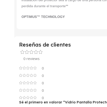
instalación del protector sea a cargo de una persona co
perdida durante el transporte**
OPTIMUS™ TECHNOLOGY
Reseñas de clientes
0 reviews
0
0
0
0
0
Sé el primero en valorar “Vidrio Pantalla Protec