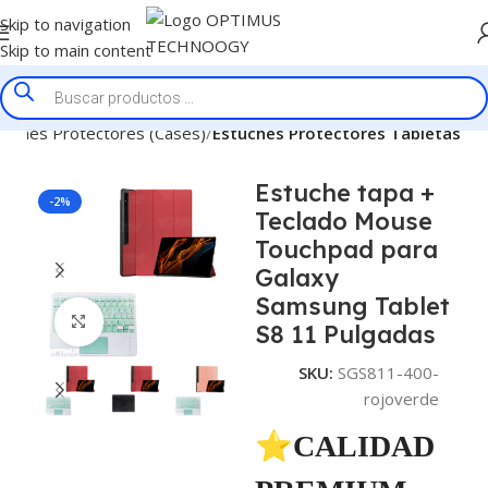
Skip to navigation
Skip to main content
tuches Protectores (Cases)
Estuches Protectores Tabletas
Estuche tapa +
-2%
Teclado Mouse
Touchpad para
Galaxy
Samsung Tablet
Click to enlarge
S8 11 Pulgadas
SKU:
SGS811-400-
rojoverde
⭐CALIDAD