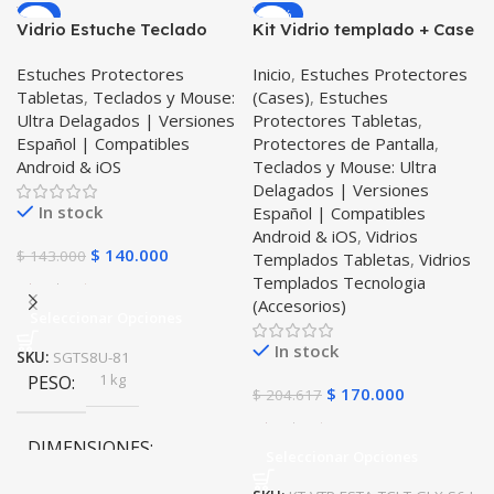
-2%
-17%
Vidrio Estuche Teclado
Kit Vidrio templado + Case
Touchpad BT para
Protector + Teclado
Estuches Protectores
Inicio
,
Estuches Protectores
Samsung Galaxy Tab S8
Touchpad Bluetooth
Tabletas
,
Teclados y Mouse:
(Cases)
,
Estuches
Ultra 14.6 Pulgadas
Tablet Samsung Galaxy
Ultra Delagados | Versiones
Protectores Tabletas
,
Tab S6 Lite 10.4 2022 P619
Español | Compatibles
Protectores de Pantalla
,
– P613
Android & iOS
Teclados y Mouse: Ultra
Delagados | Versiones
In stock
Español | Compatibles
Android & iOS
,
Vidrios
$
140.000
$
143.000
Templados Tabletas
,
Vidrios
Templados Tecnologia
(Accesorios)
Seleccionar Opciones
In stock
SKU:
SGTS8U-81
1 kg
PESO
$
170.000
$
204.617
DIMENSIONES
Seleccionar Opciones