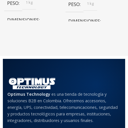
1 kg
PESO
1 kg
PESO
DIMENSIONES
DIMENSIONES
20 × 20 × 20 cm
20 × 20 × 20 cm
COLOR
Rojo
,
Negro
,
Azul
,
Rosa
MATERIAL DEL CASE
Optimus Technology
es una tienda de tecnología y
Anti-Shock
soluciones B2B en Colombia. Ofrecemos accesorios,
energía, UPS, conectividad, telecomunicaciones, seguridad
MODELO DE TABLETS
y productos tecnológicos para empresas, instituciones,
COMPATIBLES
integradores, distribuidores y usuarios finales.