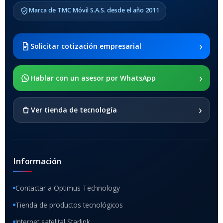
Samsung Galaxy Tab A8 10.5
Marca de TMC Móvil S.A.S. desde el año 2011
2021 SM-x200 / Samsung
Galaxy Tab A8 10.5 2021 SM-
x205
›
Solicitar cotización empresarial
SOPORTE DE APOYO
›
Hablar con un asesor por WhatsApp
SI
›
Ver tienda de tecnología
Información
Contactar a Optimus Technology
Tienda de productos tecnológicos
Internet satelital Starlink