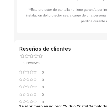
**Este protector de pantalla no tiene garantía por 
instalación del protector sea a cargo de una persona
perdida durante e
Reseñas de clientes
0 reviews
0
0
0
0
0
Sé el primero en valorar “Vidrio Cristal Templ