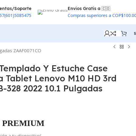
entas/Soporte
Envios Gratis a 🇨🇴
57(601)5085475
Compras superiores a COP$100.0
$
Pulgadas ZAAF0071CO
l Templado Y Estuche Case
a Tablet Lenovo M10 HD 3rd
-328 2022 10.1 Pulgadas
PREMIUM
ón a tu dispositivo!