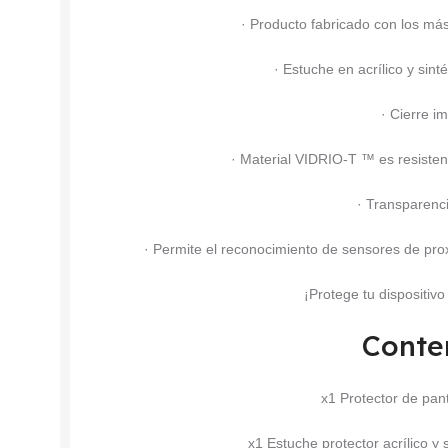
· Producto fabricado con los más
· Estuche en acrílico y sinté
· Cierre i
· Material VIDRIO-T ™ es resiste
· Transparenc
· Permite el reconocimiento de sensores de prox
¡Protege tu dispositiv
Conte
x1 Protector de pa
x1 Estuche protector acrílico y s