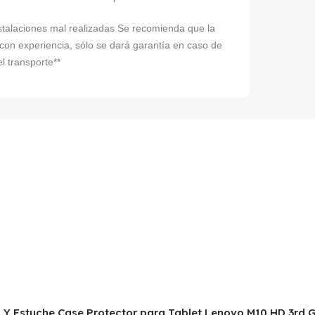
instalaciones mal realizadas Se recomienda que la
 con experiencia, sólo se dará garantía en caso de
l transporte**
ado Y Estuche Case Protector para Tablet Lenovo M10 HD 3r