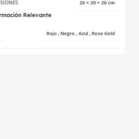
SIONES
20 × 20 × 20 cm
ormación Relevante
R
Rojo
,
Negro
,
Azul
,
Rose Gold