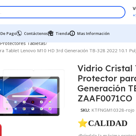
V
+
 De Pago
Contáctenos
Tienda
Mas Información
 Protectores Tabletas
 para Tablet Lenovo M10 HD 3rd Generación TB-328 2022 10.1 
Vidrio Crista
Protector par
Generación TB
ZAAF0071CO
SKU:
KTFNGM10328-rojo
⭐CALIDAD 
¡Bríndale la máxima protecci