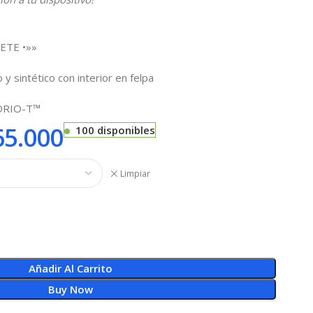
ETE •»»
 y sintético con interior en felpa
IDRIO-T™
5.000
100 disponibles
Limpiar
Añadir Al Carrito
Buy Now