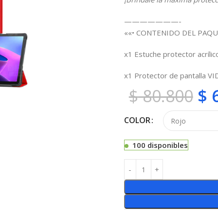
———————-
««• CONTENIDO DEL PAQU
x1 Estuche protector acrílico
x1 Protector de pantalla V
$
80.800
$
6
COLOR
100 disponibles