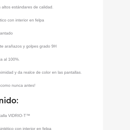
 altos estándares de calidad.
tico con interior en felpa
mantado
nte arañazos y golpes grado 9H
ia al 100%.
imidad y da realce de color en las pantallas.
o como nunca antes!
nido:
ntalla VIDRIO-T™
intético con interior en felpa