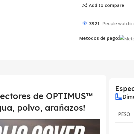
Add to compare
3921
People watchin
Metodos de pago:
Espec
otectores de OPTIMUS™
Dime
gua, polvo, arañazos!
PESO