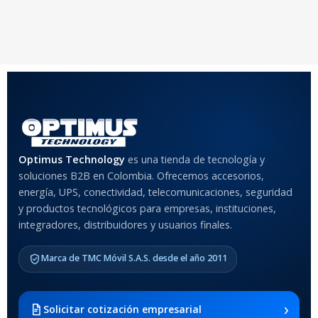
20 × 20 × 20 cm
20 × 20 × 20 cm
COLOR
Rojo
,
Negro
,
Azul
,
Rosa
MATERIAL DEL CASE
Optimus Technology
es una tienda de tecnología y
soluciones B2B en Colombia. Ofrecemos accesorios,
Anti-Shock
energía, UPS, conectividad, telecomunicaciones, seguridad
y productos tecnológicos para empresas, instituciones,
integradores, distribuidores y usuarios finales.
MODELO DE TABLETS
COMPATIBLES
Marca de TMC Móvil S.A.S. desde el año 2011
Samsung Galaxy Tab A8 10.5
2021 SM-x200 / Samsung
Galaxy Tab A8 10.5 2021 SM-
›
Solicitar cotización empresarial
x205