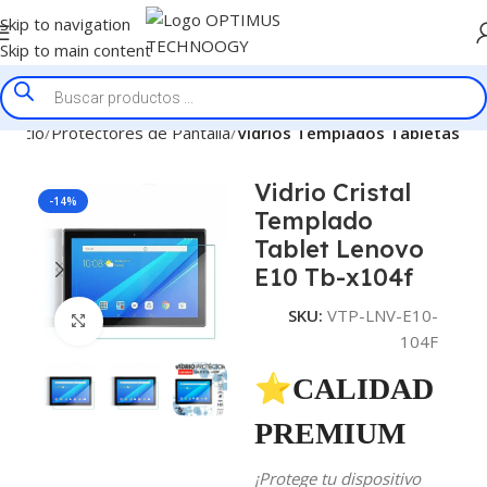
Skip to navigation
Skip to main content
Inicio
Protectores de Pantalla
Vidrios Templados Tabletas
Vidrio Cristal
-14%
Templado
Tablet Lenovo
E10 Tb-x104f
SKU:
VTP-LNV-E10-
Click to enlarge
104F
⭐CALIDAD
PREMIUM
¡Protege tu dispositivo