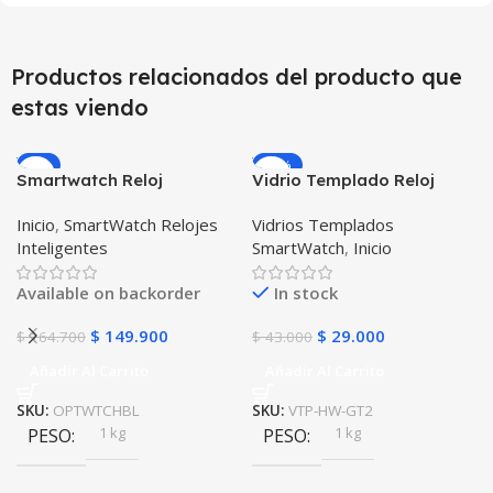
Productos relacionados del producto que
estas viendo
-9%
-33%
Smartwatch Reloj
Vidrio Templado Reloj
Inteligente OPTIMUS
Inteligente Smartwatch
Inicio
,
SmartWatch Relojes
Vidrios Templados
WATCH BLACK™ (PK W34
Huawei Gt2 46mm X2
Inteligentes
SmartWatch
,
Inicio
Iwo 10 12) Compatible
Unidades
Android y iPhone
Available on backorder
In stock
$
149.900
$
29.000
$
164.700
$
43.000
Añadir Al Carrito
Añadir Al Carrito
SKU:
OPTWTCHBL
SKU:
VTP-HW-GT2
1 kg
1 kg
PESO
PESO