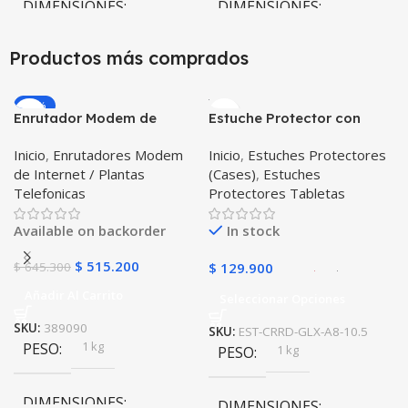
DIMENSIONES
DIMENSIONES
10 × 10 × 10 cm
10 × 10 × 10 cm
Productos más comprados
-20%
Enrutador Modem de
Estuche Protector con
Internet Huawei B311-521
Correa Desmontable
Inicio
,
Enrutadores Modem
Inicio
,
Estuches Protectores
Libre Todo Operador 4G
Tablet Samsung Galaxy
de Internet / Plantas
(Cases)
,
Estuches
LTE SIMCARD
Tab A8 10.5 2021 – 2022
Telefonicas
Protectores Tabletas
SM-x200 SM-x205 Anti
golpes con soporte
Available on backorder
In stock
$
515.200
$
645.300
$
129.900
Añadir Al Carrito
Seleccionar Opciones
SKU:
389090
SKU:
EST-CRRD-GLX-A8-10.5
1 kg
PESO
1 kg
PESO
DIMENSIONES
DIMENSIONES