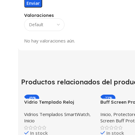
Valoraciones
No hay valoraciones aún.
Productos relacionados del produ
-49%
-23%
Vidrio Templado Reloj
Buff Screen Pro
Inteligente Smartwatch
inteligente Sm
Vidrios Templados SmartWatch
,
Inicio
,
Protectore
Huawei Gt2 46mm
Samsung Galax
Inicio
Screen Buff Pro
In stock
In stock