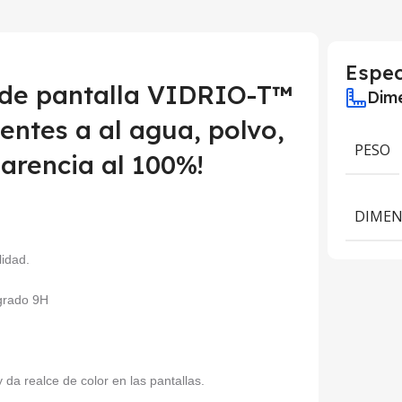
Espec
 de pantalla VIDRIO-T™
Dime
ntes a al agua, polvo,
PESO
arencia al 100%!
DIMEN
lidad.
 grado 9H
da realce de color en las pantallas.