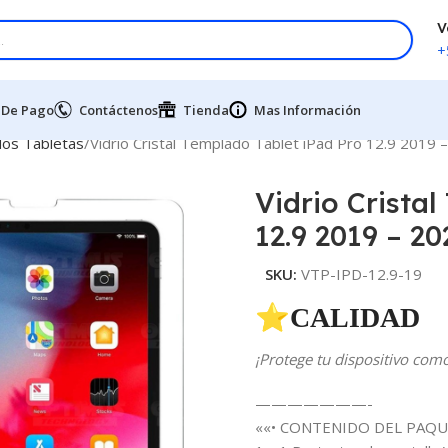
V
+
 De Pago
Contáctenos
Tienda
Mas Información
dos Tabletas
Vidrio Cristal Templado Tablet iPad Pro 12.9 2019 
Vidrio Crista
12.9 2019 – 20
SKU:
VTP-IPD-12.9-19
⭐CALIDAD 
¡Protege tu dispositivo com
———————-
««• CONTENIDO DEL PAQU