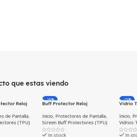
cto que estas viendo
-26%
-15%
tector Reloj
Buff Protector Reloj
Vidrio
artwatch
Inteligente Smartwatch
Huawei
s de Pantalla
,
Inicio
,
Protectores de Pantalla
,
Inicio
,
Pr
y Active
Samsung Galaxy Watch Active
tectores (TPU)
Screen Buff Protectores (TPU)
Vidrios
2
In stock
In st