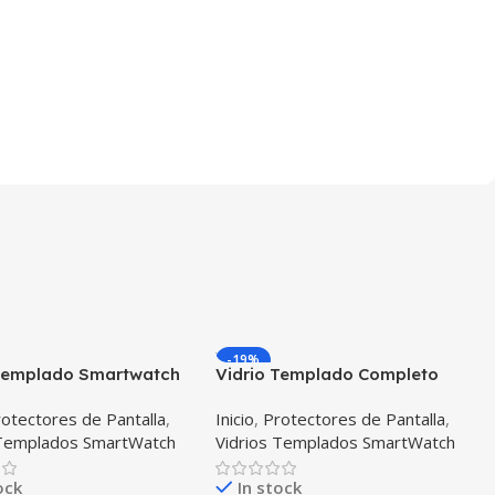
-19%
 Templado Smartwatch
Vidrio Templado Completo
 Gt 42mm X2 Unidades
Reloj Apple Watch 42mm
otectores de Pantalla
,
Inicio
,
Protectores de Pantalla
,
 Templados SmartWatch
Vidrios Templados SmartWatch
ock
In stock