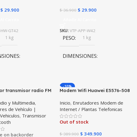
$
29.900
$
29.900
$
36.900
Al Carrito
Añadir Al Carrito
-HW-GT42
SKU:
VTP-APP-W42
1 kg
PESO
1 kg
NSIONES
DIMENSIONES
0 × 10 cm
10 × 10 × 10 cm
-10%
r transmisor radio FM
Modem Wifi Huawei E5576-508
th 5.0 para carro
Mifi Wifi 3s Simcard Libre Todo
dio y Multimedia
,
Inicio
,
Enrutadores Modem de
il Vehículos Camiones
Operador
res de Vehículo |
Internet / Plantas Telefonicas
 puertos 2USB + 1Tipo C
,
Vehiculos
,
Transmisor
S BT23
Out of stock
tooth
$
349.900
$
389.900
le on backorder