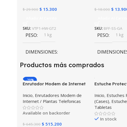
$
15.300
$
13.90
$
29.900
$
18.000
Añadir Al Carrito
Añadir Al Carrit
SKU:
VTP1-HW-GT2
SKU:
BFF-SS-GA
PESO
1 kg
PESO
1 kg
DIMENSIONES
DIMENSIONE
Productos más comprados
10 × 10 × 10 cm
10 × 10 × 10 c
-20%
Enrutador Modem de Internet
Estuche Protec
Huawei B311-521 Libre Todo
Desmontable T
Inicio
,
Enrutadores Modem de
Inicio
,
Estuches 
Operador 4G LTE SIMCARD
Galaxy Tab A8 
Internet / Plantas Telefonicas
(Cases)
,
Estuche
2022 SM-x200 
Tabletas
golpes con sop
Available on backorder
In stock
$
515.200
$
645.300