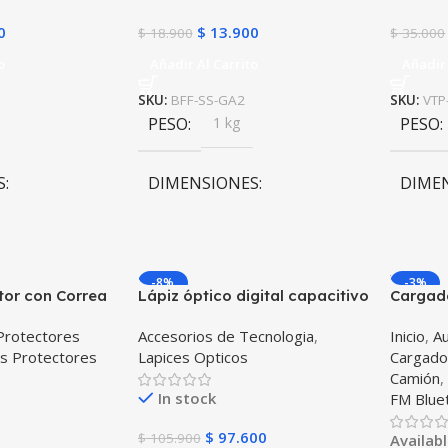
0
$
13.900
$
18.900
$
35.000
o
Añadir Al Carrito
Añadir 
SKU:
BFF-SS-GA2
SKU:
VTP
PESO
1 kg
PESO
S
DIMENSIONES
DIME
m
10 × 10 × 10 cm
10 × 1
-8%
-3%
tor con Correa
Lápiz óptico digital capacitivo
Cargado
ablet Samsung
activo Stylus Pen compatible
bluetoo
Protectores
Accesorios de Tecnologia
,
Inicio
,
Au
10.5 2021 –
con Android, iOS y Windows
automóv
s Protectores
Lapices Opticos
Cargado
SM-x205 Anti
para Tablets, Celulares y PC
de tres
Camión
orte
Táctil
OPTIMU
In stock
FM Blue
$
97.600
$
105.900
Availab