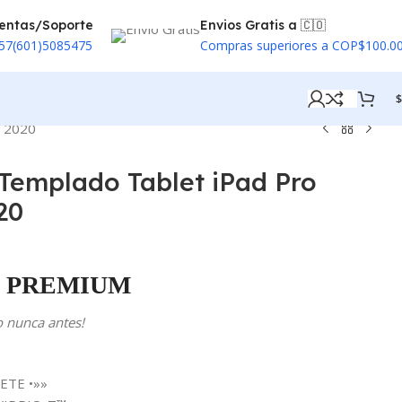
entas/Soporte
Envios Gratis a 🇨🇴
57(601)5085475
Compras superiores a COP$100.0
$
– 2020
l Templado Tablet iPad Pro
20
PREMIUM
o nunca antes!
ETE •»»