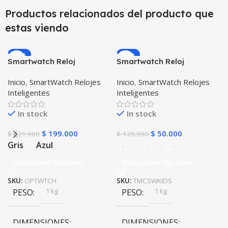
Productos relacionados del producto que
estas viendo
-10%
-59%
Smartwatch Reloj
Smartwatch Reloj
Inteligente OPTIMUS
Inteligente Localizador
Inicio
,
SmartWatch Relojes
Inicio
,
SmartWatch Relojes
WATCH™ (KW37 PRO) Mide
GPS Ubicar Niños SOS
Inteligentes
Inteligentes
Temperatura Presión
Arterial y Ritmo Cardíaco
In stock
In stock
$
199.000
$
50.000
$
221.900
$
120.900
Gris
Azul
Seleccionar Opciones
Seleccionar Opciones
SKU:
OPTWTCH
SKU:
TMCSWKIDS
1 kg
1 kg
PESO
PESO
DIMENSIONES
DIMENSIONES