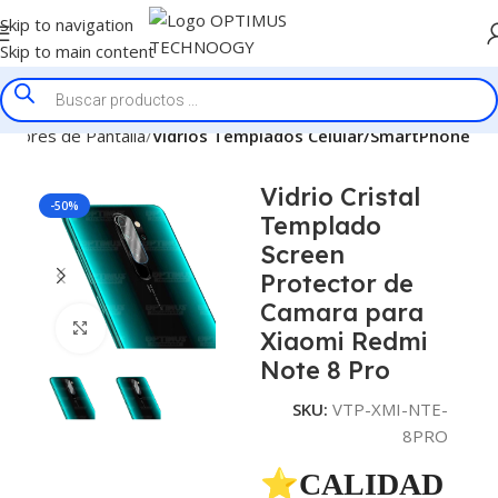
Skip to navigation
Skip to main content
ectores de Pantalla
Vidrios Templados Celular/SmartPhone
Vidrio Cristal
-50%
Templado
Screen
Protector de
Camara para
Click to enlarge
Xiaomi Redmi
Note 8 Pro
SKU:
VTP-XMI-NTE-
8PRO
⭐CALIDAD