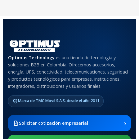
20 × 20 × 20 cm
20 × 20 × 20 cm
COLOR
Rojo
,
Negro
,
Azul
,
Rosa
MATERIAL DEL CASE
Optimus Technology
es una tienda de tecnología y
soluciones B2B en Colombia. Ofrecemos accesorios,
Anti-Shock
energía, UPS, conectividad, telecomunicaciones, seguridad
y productos tecnológicos para empresas, instituciones,
integradores, distribuidores y usuarios finales.
MODELO DE TABLETS
COMPATIBLES
Marca de TMC Móvil S.A.S. desde el año 2011
Samsung Galaxy Tab A8 10.5
2021 SM-x200 / Samsung
Galaxy Tab A8 10.5 2021 SM-
›
Solicitar cotización empresarial
x205