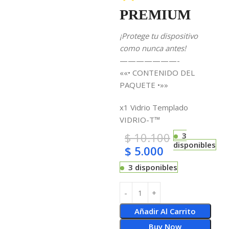
PREMIUM
¡Protege tu dispositivo
como nunca antes!
———————-
««• CONTENIDO DEL
PAQUETE •»»
x1 Vidrio Templado
VIDRIO-T™
$
10.100
3
disponibles
$
5.000
3 disponibles
Añadir Al Carrito
Buy Now