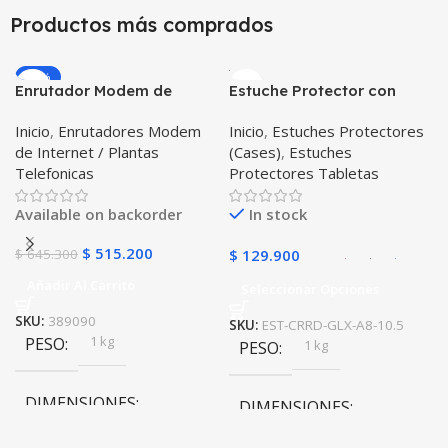
Productos más comprados
10 × 10 × 10 cm
10 × 10 × 10 cm
-20%
Enrutador Modem de
Estuche Protector con
COLOR
COLOR
Internet Huawei B311-521
Correa Desmontable
Inicio
,
Enrutadores Modem
Inicio
,
Estuches Protectores
Libre Todo Operador 4G
Tablet Samsung Galaxy
Gris
,
Negro
,
Azul
,
Rosa
Negro
,
Azul
,
Verde
,
Rosa
,
de Internet / Plantas
(Cases)
,
Estuches
LTE SIMCARD
Tab A8 10.5 2021 – 2022
Azul Oscuro
Telefonicas
Protectores Tabletas
SM-x200 SM-x205 Anti
golpes con soporte
Available on backorder
In stock
$
515.200
$
645.300
$
129.900
Añadir Al Carrito
Seleccionar Opciones
SKU:
389090
SKU:
EST-CRRD-GLX-A8-10.5
1 kg
PESO
1 kg
PESO
DIMENSIONES
DIMENSIONES