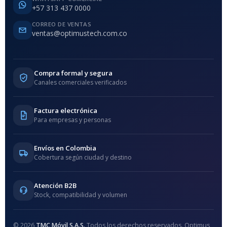
+57 313 437 0000
CORREO DE VENTAS
ventas@optimustech.com.co
Compra formal y segura
Canales comerciales verificados
Factura electrónica
Para empresas y personas
Envíos en Colombia
Cobertura según ciudad y destino
Atención B2B
Stock, compatibilidad y volumen
© 2026
TMC Móvil S.A.S.
Todos los derechos reservados. Optimus