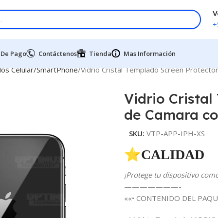
V
+
 De Pago
Contáctenos
Tienda
Mas Información
dos Celular/SmartPhone
Vidrio Cristal Templado Screen Protecto
Vidrio Crista
de Camara co
SKU:
VTP-APP-IPH-XS
⭐CALIDAD 
¡Protege tu dispositivo com
———————-
««• CONTENIDO DEL PAQU