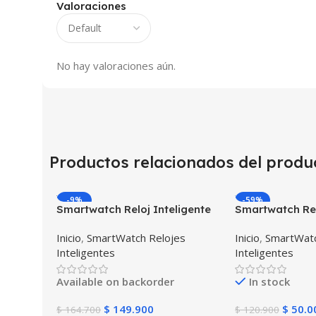
Valoraciones
No hay valoraciones aún.
Productos relacionados del produ
-9%
-59%
Smartwatch Reloj Inteligente
Smartwatch Rel
OPTIMUS WATCH BLACK™ (PK
Localizador GP
Inicio
,
SmartWatch Relojes
Inicio
,
SmartWatc
W34 Iwo 10 12) Compatible
SOS
Inteligentes
Inteligentes
Android y iPhone
Available on backorder
In stock
$
149.900
$
50.0
$
164.700
$
120.900