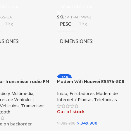
Al Carrito
Añadir Al Carrito
-SS-GA
SKU:
VTP-APP-W42
1 kg
PESO
1 kg
NSIONES
DIMENSIONES
0 × 10 cm
10 × 10 × 10 cm
-10%
r transmisor radio FM
Modem Wifi Huawei E5576-508
th 5.0 para carro
Mifi Wifi 3s Simcard Libre Todo
dio y Multimedia
,
Inicio
,
Enrutadores Modem de
il Vehículos Camiones
Operador
res de Vehículo |
Internet / Plantas Telefonicas
 puertos 2USB + 1Tipo C
,
Vehiculos
,
Transmisor
S BT23
Out of stock
tooth
$
349.900
$
389.900
le on backorder