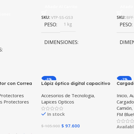
Añadir Al Carrito
Añadir 
ciones
SKU:
VTP-SS-GS3
SKU:
BFF
PESO
1 kg
PESO
DIMENSIONES
DIME
S
10 × 10 × 10 cm
10 × 1
m
-8%
-3%
tor con Correa
Lápiz óptico digital capacitivo
Cargado
ablet Samsung
activo Stylus Pen compatible
bluetoo
Protectores
Accesorios de Tecnologia
,
Inicio
,
Au
10.5 2021 –
con Android, iOS y Windows
automóv
erde
,
Rosa
,
s Protectores
Lapices Opticos
Cargado
SM-x205 Anti
para Tablets, Celulares y PC
de tres
Camión
orte
Táctil
OPTIMU
In stock
FM Blue
$
97.600
$
105.900
Availab