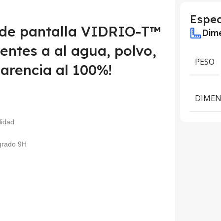
Espec
 de pantalla VIDRIO-T™
Dime
ntes a al agua, polvo,
PESO
arencia al 100%!
DIMEN
lidad.
 grado 9H