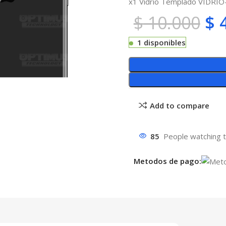
x1 Vidrio Templado VIDRI
$
10.000
$
4
1 disponibles
Add to compare
85
People watching t
Metodos de pago: