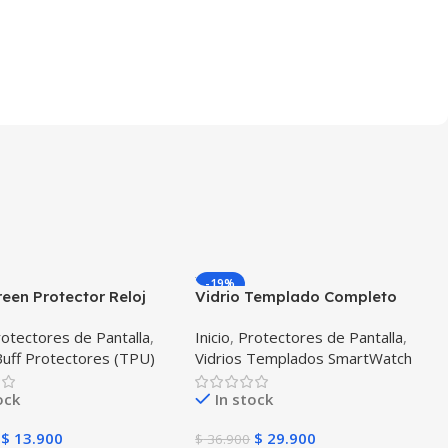
-19%
reen Protector Reloj
Vidrio Templado Completo
ente Smartwatch
Reloj Apple Watch 42mm
otectores de Pantalla
,
Inicio
,
Protectores de Pantalla
,
g Galaxy Active
Buff Protectores (TPU)
Vidrios Templados SmartWatch
ock
In stock
$
13.900
$
29.900
$
36.900