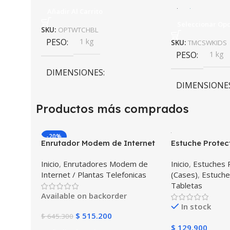
Añadir Al Carrito
Seleccionar Op
SKU:
OPTWTCHBL
PESO
1 kg
SKU:
TMCSWKIDS
PESO
1 kg
DIMENSIONES
DIMENSIONE
10 × 10 × 10 cm
Productos más comprados
10 × 10 × 10 c
-20%
COLOR
Enrutador Modem de Internet
Estuche Protec
Huawei B311-521 Libre Todo
Desmontable T
Inicio
,
Enrutadores Modem de
Inicio
,
Estuches 
Operador 4G LTE SIMCARD
Galaxy Tab A8 
Negro
,
Azul
,
V
Internet / Plantas Telefonicas
(Cases)
,
Estuche
2022 SM-x200 
Azul Oscuro
Tabletas
golpes con sop
Available on backorder
In stock
$
515.200
$
645.300
$
129.900