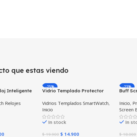
cto que estas viendo
-25%
-23%
oj Inteligente
Vidrio Templado Protector
Buff Sc
S Ubicar Niños
para Reloj Inteligente
intelig
h Relojes
Vidrios Templados SmartWatch
,
Inicio
,
Pr
Smartwatch Samsung Gear S3
Samsun
Inicio
Screen 
Frontier
In stock
In st
00
$
14.900
$
19.900
$
18.000