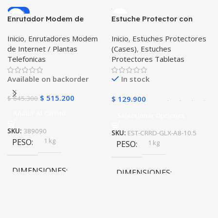
-20%
Enrutador Modem de
Estuche Protector con
Internet Huawei B311-521
Correa Desmontable
Inicio
,
Enrutadores Modem
Inicio
,
Estuches Protectores
Libre Todo Operador 4G
Tablet Samsung Galaxy
de Internet / Plantas
(Cases)
,
Estuches
LTE SIMCARD
Tab A8 10.5 2021 – 2022
Telefonicas
Protectores Tabletas
SM-x200 SM-x205 Anti
golpes con soporte
Available on backorder
In stock
$
515.200
$
645.300
$
129.900
Añadir Al Carrito
Seleccionar Opciones
SKU:
389090
SKU:
EST-CRRD-GLX-A8-10.5
1 kg
PESO
1 kg
PESO
DIMENSIONES
DIMENSIONES
20 × 20 × 20 cm
20 × 20 × 20 cm