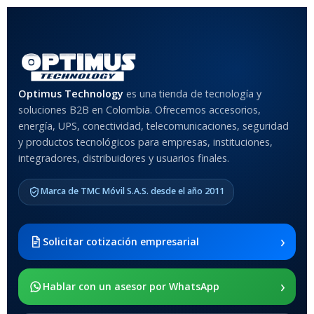
COLOR
Rojo
,
Negro
,
Azul
,
Rosa
MATERIAL DEL CASE
Optimus Technology
es una tienda de tecnología y
soluciones B2B en Colombia. Ofrecemos accesorios,
Anti-Shock
energía, UPS, conectividad, telecomunicaciones, seguridad
y productos tecnológicos para empresas, instituciones,
integradores, distribuidores y usuarios finales.
MODELO DE TABLETS
COMPATIBLES
Marca de TMC Móvil S.A.S. desde el año 2011
Samsung Galaxy Tab A8 10.5
2021 SM-x200 / Samsung
Galaxy Tab A8 10.5 2021 SM-
›
Solicitar cotización empresarial
x205
›
SOPORTE DE APOYO
Hablar con un asesor por WhatsApp