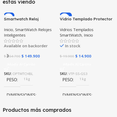
estas viendo
-9%
-25%
Smartwatch Reloj
Vidrio Templado Protector
Inteligente OPTIMUS
para Reloj Inteligente
Inicio
,
SmartWatch Relojes
Vidrios Templados
WATCH BLACK™ (PK W34
Smartwatch Samsung
Inteligentes
SmartWatch
,
Inicio
Iwo 10 12) Compatible
Gear S3 Frontier
Android y iPhone
Available on backorder
In stock
$
149.900
$
14.900
$
164.700
$
19.900
Añadir Al Carrito
Añadir Al Carrito
SKU:
OPTWTCHBL
SKU:
VTP-SS-GS3
1 kg
1 kg
PESO
PESO
DIMENSIONES
DIMENSIONES
10 × 10 × 10 cm
10 × 10 × 10 cm
Productos más comprados