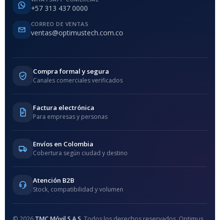
+57 313 437 0000
CORREO DE VENTAS
ventas@optimustech.com.co
Compra formal y segura
Canales comerciales verificados
Factura electrónica
Para empresas y personas
Envíos en Colombia
Cobertura según ciudad y destino
Atención B2B
Stock, compatibilidad y volumen
© 2026
TMC Móvil S.A.S.
Todos los derechos reservados. Optimus