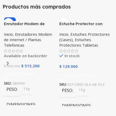
10 × 10 × 10 cm
Productos más comprados
10 × 10 × 10 cm
-20%
Enrutador Modem de
Estuche Protector con
Negro
,
Rosa
COLOR
Internet Huawei B311-521
Correa Desmontable
Inicio
,
Enrutadores Modem
Inicio
,
Estuches Protectores
Libre Todo Operador 4G
Tablet Samsung Galaxy
de Internet / Plantas
(Cases)
,
Estuches
LTE SIMCARD
Tab A8 10.5 2021 – 2022
PULSO ADICIONAL
Telefonicas
Protectores Tabletas
SM-x200 SM-x205 Anti
golpes con soporte
Goma
,
Metalizado
Available on backorder
In stock
$
515.200
$
645.300
$
129.900
Añadir Al Carrito
Seleccionar Opciones
SKU:
389090
SKU:
EST-CRRD-GLX-A8-10.5
1 kg
PESO
1 kg
PESO
DIMENSIONES
DIMENSIONES