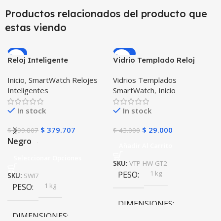
Productos relacionados del producto que
estas viendo
-5%
-33%
Reloj Inteligente
Vidrio Templado Reloj
Smartwatch I7 Negro
Inteligente Smartwatch
Inicio
,
SmartWatch Relojes
Vidrios Templados
Incluye Pulso y Estuche
Huawei Gt2 46mm X2
Inteligentes
SmartWatch
,
Inicio
protector – GPS
Unidades
In stock
In stock
$
379.707
$
29.000
$
399.807
$
43.000
Negro
Añadir Al Carrito
Seleccionar Opciones
SKU:
VTP-HW-GT2
1 kg
PESO
SKU:
SWI7
1 kg
PESO
DIMENSIONES
DIMENSIONES