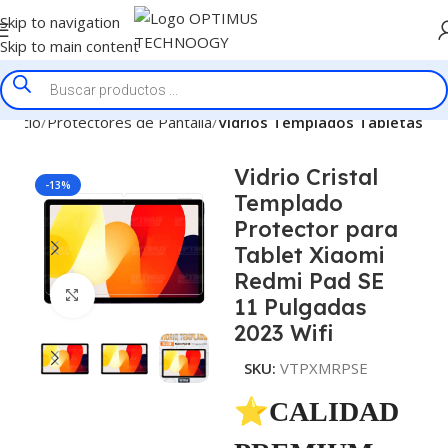
Skip to navigation
Skip to main content
Inicio
Protectores de Pantalla
Vidrios Templados Tabletas
Vidrio Cristal
-13%
Templado
Protector para
Tablet Xiaomi
Redmi Pad SE
Click to enlarge
11 Pulgadas
2023 Wifi
SKU:
VTPXMRPSE
⭐CALIDAD