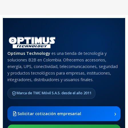
20 × 20 × 20 cm
20 × 20 × 20 cm
COLOR
Rojo
,
Negro
,
Azul
,
Rosa
MATERIAL DEL CASE
Optimus Technology
es una tienda de tecnología y
soluciones B2B en Colombia. Ofrecemos accesorios,
Anti-Shock
energía, UPS, conectividad, telecomunicaciones, seguridad
y productos tecnológicos para empresas, instituciones,
integradores, distribuidores y usuarios finales.
MODELO DE TABLETS
COMPATIBLES
Marca de TMC Móvil S.A.S. desde el año 2011
Samsung Galaxy Tab A8 10.5
2021 SM-x200 / Samsung
Galaxy Tab A8 10.5 2021 SM-
›
Solicitar cotización empresarial
x205