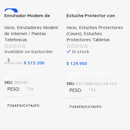
10 × 10 × 10 cm
-20%
Enrutador Modem de
Estuche Protector con
Negro
COLOR
Internet Huawei B311-521
Correa Desmontable
Inicio
,
Enrutadores Modem
Inicio
,
Estuches Protectores
Libre Todo Operador 4G
Tablet Samsung Galaxy
de Internet / Plantas
(Cases)
,
Estuches
LTE SIMCARD
Tab A8 10.5 2021 – 2022
Telefonicas
Protectores Tabletas
SM-x200 SM-x205 Anti
golpes con soporte
Available on backorder
In stock
$
515.200
$
645.300
$
129.900
Añadir Al Carrito
Seleccionar Opciones
SKU:
389090
SKU:
EST-CRRD-GLX-A8-10.5
1 kg
PESO
1 kg
PESO
DIMENSIONES
DIMENSIONES
20 × 20 × 20 cm
20 × 20 × 20 cm