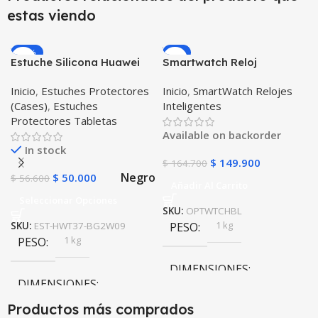
estas viendo
-12%
-9%
Estuche Silicona Huawei
Smartwatch Reloj
T3-7 BG-W09 Version WiFi
Inteligente OPTIMUS
Inicio
,
Estuches Protectores
Inicio
,
SmartWatch Relojes
WATCH BLACK™ (PK W34
(Cases)
,
Estuches
Inteligentes
Iwo 10 12) Compatible
Protectores Tabletas
Android y iPhone
Available on backorder
In stock
$
149.900
$
164.700
Negro
$
50.000
$
56.600
Añadir Al Carrito
Seleccionar Opciones
SKU:
OPTWTCHBL
1 kg
SKU:
EST-HWT37-BG2W09
PESO
1 kg
PESO
DIMENSIONES
DIMENSIONES
10 × 10 × 10 cm
Productos más comprados