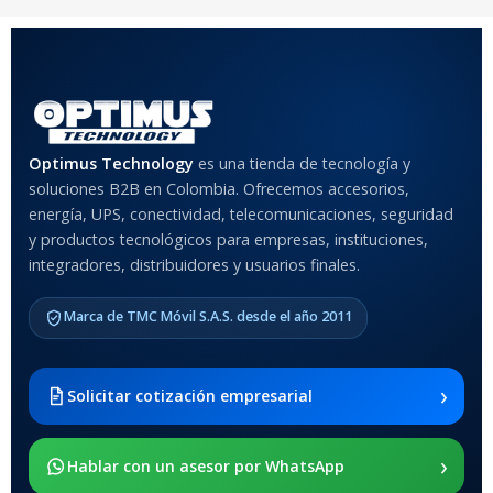
COLOR
Rojo
,
Negro
,
Azul
,
Rosa
MATERIAL DEL CASE
Optimus Technology
es una tienda de tecnología y
soluciones B2B en Colombia. Ofrecemos accesorios,
Anti-Shock
energía, UPS, conectividad, telecomunicaciones, seguridad
y productos tecnológicos para empresas, instituciones,
integradores, distribuidores y usuarios finales.
MODELO DE TABLETS
COMPATIBLES
Marca de TMC Móvil S.A.S. desde el año 2011
Samsung Galaxy Tab A8 10.5
2021 SM-x200 / Samsung
Galaxy Tab A8 10.5 2021 SM-
›
Solicitar cotización empresarial
x205
›
SOPORTE DE APOYO
Hablar con un asesor por WhatsApp