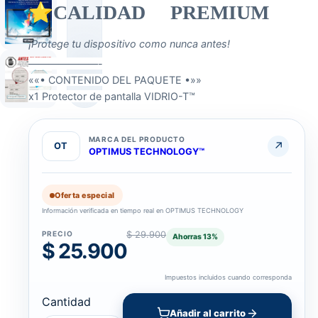
⭐CALIDAD PREMIUM
¡Protege tu dispositivo como nunca antes!
———————-
««• CONTENIDO DEL PAQUETE •»»
x1 Protector de pantalla VIDRIO-T™
MARCA DEL PRODUCTO
↗
OT
OPTIMUS TECHNOLOGY™
Oferta especial
Información verificada en tiempo real en OPTIMUS TECHNOLOGY
PRECIO
$ 29.900
Ahorras
13
%
$ 25.900
Impuestos incluidos cuando corresponda
Cantidad
Añadir al carrito