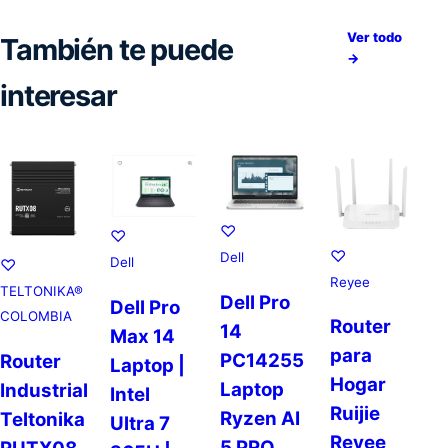
Ver todo
También te puede
→
interesar
♡
♡
♡
Dell
Dell
♡
Reyee
TELTONIKA®
Dell Pro
Dell Pro
COLOMBIA
Router
14
Max 14
para
PC14255
Router
Laptop |
Hogar
Laptop
Industrial
Intel
Ruijie
Ryzen AI
Teltonika
Ultra 7
Reyee
5 PRO