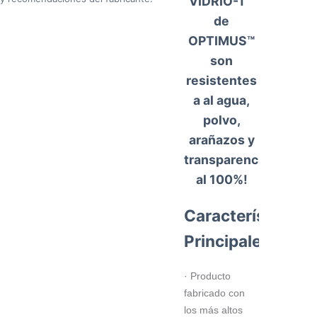
VIDRIO-T™
de
OPTIMUS™
son
resistentes
a al agua,
polvo,
arañazos y
transparencia
al 100%!
Características
Principales
· Producto
fabricado con
los más altos