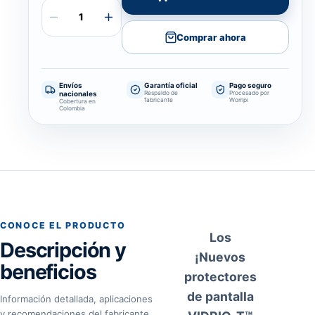
Comprar ahora
Envíos
Garantía oficial
Pago seguro
nacionales
Respaldo de
Procesado por
fabricante
Wompi
Cobertura en
Colombia
CONOCE EL PRODUCTO
Los
Descripción y
¡Nuevos
beneficios
protectores
de pantalla
Información detallada, aplicaciones
y recomendaciones del fabricante.