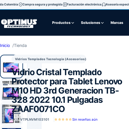
oda Colombia
Compra segura y protegida
Facturación electrónica
Asesoría especi
Productos
Soluciones
Marcas
Inicio
Tienda
Vidrios Templados Tecnologia (Accesorios)
Vidrio Cristal Templado
Protector para Tablet Lenovo
M10 HD 3rd Generacion TB-
328 2022 10.1 Pulgadas
ZAAF0071CO
SKU:
VTPLNVM103101
☆☆☆☆☆
Sin reseñas aún