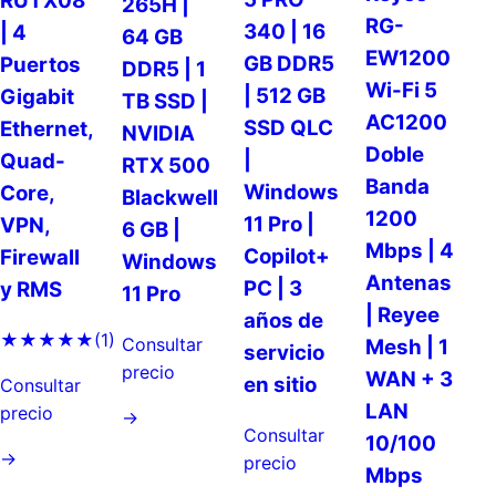
RUTX08
265H |
RG-
340 | 16
| 4
64 GB
EW1200
GB DDR5
Puertos
DDR5 | 1
Wi-Fi 5
| 512 GB
Gigabit
TB SSD |
AC1200
SSD QLC
Ethernet,
NVIDIA
Doble
|
Quad-
RTX 500
Banda
Windows
Core,
Blackwell
1200
11 Pro |
VPN,
6 GB |
Mbps | 4
Copilot+
Firewall
Windows
Antenas
PC | 3
y RMS
11 Pro
| Reyee
años de
★★★★★
(1)
Consultar
Mesh | 1
servicio
precio
WAN + 3
en sitio
Consultar
LAN
precio
→
Consultar
10/100
→
precio
Mbps