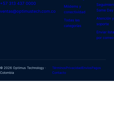
+57 313 437 0000
Seguimien
Módems y
Same Day
ventas@optimustech.com.co
conectividad
Atención y
Todas las
soporte
categorías
Enviar list
por correo
© 2026 Optimus Technology ·
Términos
Privacidad
Envíos
Pagos
Colombia
Contacto