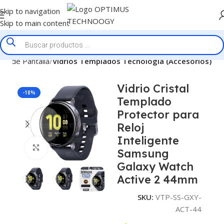
Skip to navigation
Skip to main content
es de Pantalla
Vidrios Templados Tecnologia (Accesorios)
Vidrio Cristal
-18%
Templado
Protector para
Reloj
Inteligente
Click to enlarge
Samsung
Galaxy Watch
Active 2 44mm
SKU:
VTP-SS-GXY-
ACT-44