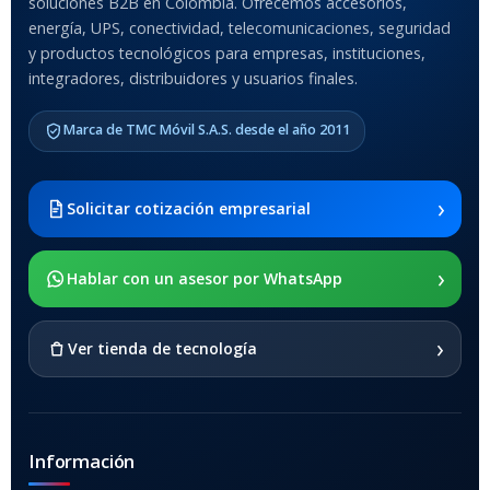
soluciones B2B en Colombia. Ofrecemos accesorios,
energía, UPS, conectividad, telecomunicaciones, seguridad
MODELO DE TABLETS
y productos tecnológicos para empresas, instituciones,
COMPATIBLES
integradores, distribuidores y usuarios finales.
Samsung Galaxy Tab A8 10.5
Marca de TMC Móvil S.A.S. desde el año 2011
2021 SM-x200 / Samsung
Galaxy Tab A8 10.5 2021 SM-
x205
›
Solicitar cotización empresarial
SOPORTE DE APOYO
›
Hablar con un asesor por WhatsApp
SI
›
Ver tienda de tecnología
Información