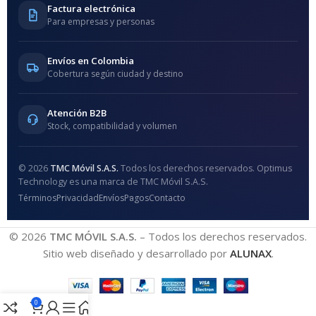
Factura electrónica
Para empresas y personas
Envíos en Colombia
Cobertura según ciudad y destino
Atención B2B
Stock, compatibilidad y volumen
© 2026
TMC Móvil S.A.S.
Todos los derechos reservados. Optimus
Technology es una marca de TMC Móvil S.A.S.
Términos
Privacidad
Envíos
Pagos
Contacto
© 2026
TMC MÓVIL S.A.S.
– Todos los derechos reservados.
Sitio web diseñado y desarrollado por
ALUNAX
.
0