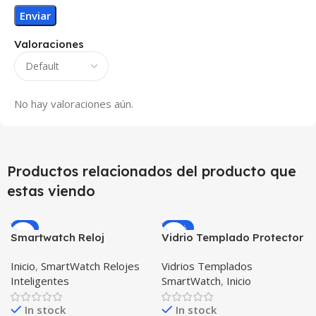
Valoraciones
No hay valoraciones aún.
Productos relacionados del producto que
estas viendo
-9%
-25%
Smartwatch Reloj
Vidrio Templado Protector
Inteligente OPTIMUS
para Reloj Inteligente
Inicio
,
SmartWatch Relojes
Vidrios Templados
BAND X PRO™
Smartwatch Samsung
Inteligentes
SmartWatch
,
Inicio
(Smartwatch p70)
Gear S3 Frontier
Compatible Android IOS
In stock
In stock