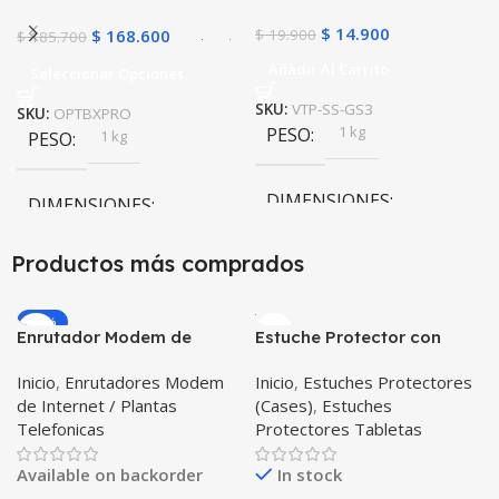
$
14.900
$
168.600
$
19.900
$
185.700
Añadir Al Carrito
Seleccionar Opciones
SKU:
VTP-SS-GS3
SKU:
OPTBXPRO
1 kg
PESO
1 kg
PESO
DIMENSIONES
DIMENSIONES
10 × 10 × 10 cm
Productos más comprados
10 × 10 × 10 cm
Negro
,
Rosa
COLOR
-20%
Enrutador Modem de
Estuche Protector con
Internet Huawei B311-521
Correa Desmontable
Inicio
,
Enrutadores Modem
Inicio
,
Estuches Protectores
Libre Todo Operador 4G
Tablet Samsung Galaxy
de Internet / Plantas
(Cases)
,
Estuches
LTE SIMCARD
Tab A8 10.5 2021 – 2022
Telefonicas
Protectores Tabletas
SM-x200 SM-x205 Anti
golpes con soporte
Available on backorder
In stock