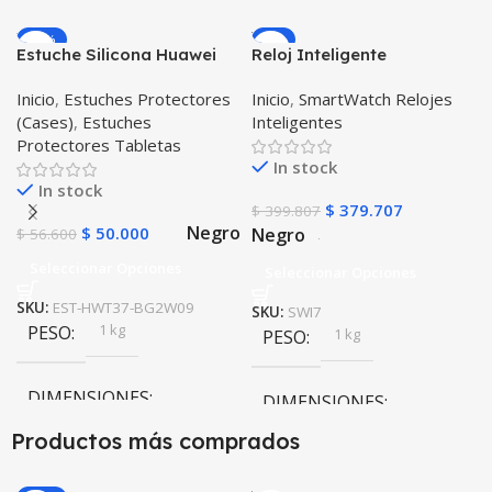
-12%
-5%
Estuche Silicona Huawei
Reloj Inteligente
T3-7 BG-W09 Version WiFi
Smartwatch I7 Negro
Inicio
,
Estuches Protectores
Inicio
,
SmartWatch Relojes
Incluye Pulso y Estuche
(Cases)
,
Estuches
Inteligentes
protector – GPS
Protectores Tabletas
In stock
In stock
$
379.707
$
399.807
Negro
$
50.000
Negro
$
56.600
Seleccionar Opciones
Seleccionar Opciones
SKU:
EST-HWT37-BG2W09
SKU:
SWI7
1 kg
PESO
1 kg
PESO
DIMENSIONES
DIMENSIONES
Productos más comprados
10 × 10 × 10 cm
10 × 10 × 10 cm