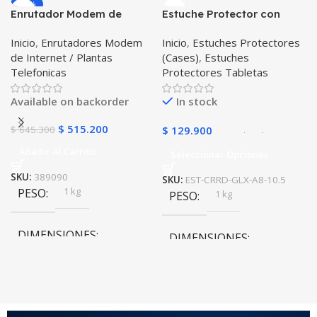
-20%
Negro
Enrutador Modem de
Estuche Protector con
COLOR
Negro
,
Rosa
COLOR
Internet Huawei B311-521
Correa Desmontable
Inicio
,
Enrutadores Modem
Inicio
,
Estuches Protectores
Libre Todo Operador 4G
Tablet Samsung Galaxy
de Internet / Plantas
(Cases)
,
Estuches
LTE SIMCARD
Tab A8 10.5 2021 – 2022
PULSO ADICIONAL
Telefonicas
Protectores Tabletas
SM-x200 SM-x205 Anti
golpes con soporte
Goma
,
Metalizado
Available on backorder
In stock
$
515.200
$
645.300
$
129.900
Añadir Al Carrito
Seleccionar Opciones
SKU:
389090
SKU:
EST-CRRD-GLX-A8-10.5
1 kg
PESO
1 kg
PESO
DIMENSIONES
DIMENSIONES
20 × 20 × 20 cm
20 × 20 × 20 cm
COLOR