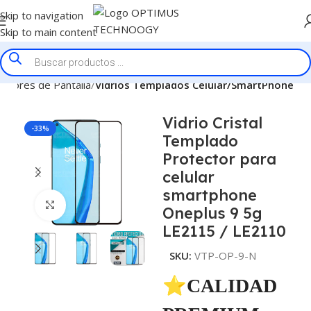
Skip to navigation
Skip to main content
ectores de Pantalla
Vidrios Templados Celular/SmartPhone
Vidrio Cristal
-33%
Templado
Protector para
celular
smartphone
Click to enlarge
Oneplus 9 5g
LE2115 / LE2110
SKU:
VTP-OP-9-N
⭐CALIDAD