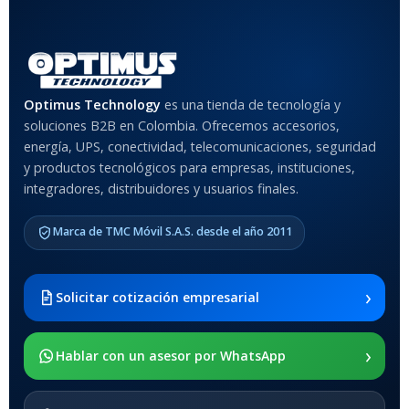
Rojo
,
Negro
,
Azul
,
Rosa
MATERIAL DEL CASE
Optimus Technology
es una tienda de tecnología y
soluciones B2B en Colombia. Ofrecemos accesorios,
Anti-Shock
energía, UPS, conectividad, telecomunicaciones, seguridad
y productos tecnológicos para empresas, instituciones,
integradores, distribuidores y usuarios finales.
MODELO DE TABLETS
COMPATIBLES
Marca de TMC Móvil S.A.S. desde el año 2011
Samsung Galaxy Tab A8 10.5
2021 SM-x200 / Samsung
Galaxy Tab A8 10.5 2021 SM-
›
Solicitar cotización empresarial
x205
›
SOPORTE DE APOYO
Hablar con un asesor por WhatsApp
SI