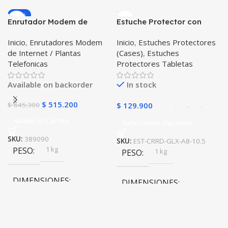
-20%
Negro
Enrutador Modem de
Estuche Protector con
COLOR
COLOR
Internet Huawei B311-521
Correa Desmontable
Inicio
,
Enrutadores Modem
Inicio
,
Estuches Protectores
Libre Todo Operador 4G
Tablet Samsung Galaxy
Negro
,
Azul
,
Verde
,
Rosa
,
de Internet / Plantas
(Cases)
,
Estuches
LTE SIMCARD
Tab A8 10.5 2021 – 2022
Azul Oscuro
Telefonicas
Protectores Tabletas
SM-x200 SM-x205 Anti
golpes con soporte
Available on backorder
In stock
$
515.200
$
645.300
$
129.900
Añadir Al Carrito
Seleccionar Opciones
SKU:
389090
SKU:
EST-CRRD-GLX-A8-10.5
1 kg
PESO
1 kg
PESO
DIMENSIONES
DIMENSIONES
20 × 20 × 20 cm
20 × 20 × 20 cm