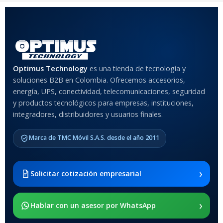
COLOR
Rojo
,
Negro
,
Azul
,
Rosa
MATERIAL DEL CASE
Optimus Technology
es una tienda de tecnología y
soluciones B2B en Colombia. Ofrecemos accesorios,
Anti-Shock
energía, UPS, conectividad, telecomunicaciones, seguridad
y productos tecnológicos para empresas, instituciones,
integradores, distribuidores y usuarios finales.
MODELO DE TABLETS
COMPATIBLES
Marca de TMC Móvil S.A.S. desde el año 2011
Samsung Galaxy Tab A8 10.5
2021 SM-x200 / Samsung
Galaxy Tab A8 10.5 2021 SM-
›
Solicitar cotización empresarial
x205
›
SOPORTE DE APOYO
Hablar con un asesor por WhatsApp