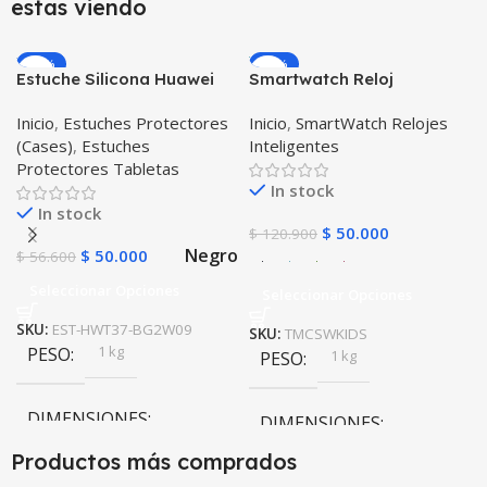
estas viendo
-12%
-59%
Estuche Silicona Huawei
Smartwatch Reloj
T3-7 BG-W09 Version WiFi
Inteligente Localizador
Inicio
,
Estuches Protectores
Inicio
,
SmartWatch Relojes
GPS Ubicar Niños SOS
(Cases)
,
Estuches
Inteligentes
Protectores Tabletas
In stock
In stock
$
50.000
$
120.900
Negro
$
50.000
$
56.600
Seleccionar Opciones
Seleccionar Opciones
SKU:
EST-HWT37-BG2W09
SKU:
TMCSWKIDS
1 kg
PESO
1 kg
PESO
DIMENSIONES
DIMENSIONES
Productos más comprados
10 × 10 × 10 cm
10 × 10 × 10 cm