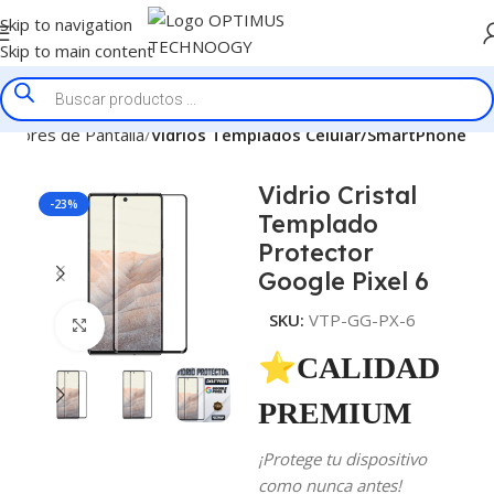
Skip to navigation
Skip to main content
ectores de Pantalla
Vidrios Templados Celular/SmartPhone
Vidrio Cristal
-23%
Templado
Protector
Google Pixel 6
SKU:
VTP-GG-PX-6
Click to enlarge
⭐CALIDAD
PREMIUM
¡Protege tu dispositivo
como nunca antes!