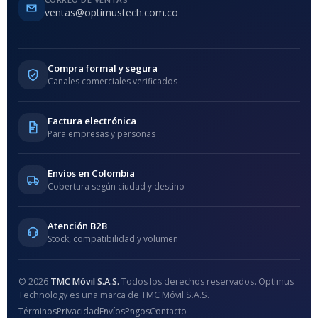
ventas@optimustech.com.co
Compra formal y segura
Canales comerciales verificados
Factura electrónica
Para empresas y personas
Envíos en Colombia
Cobertura según ciudad y destino
Atención B2B
Stock, compatibilidad y volumen
© 2026
TMC Móvil S.A.S.
Todos los derechos reservados. Optimus
Technology es una marca de TMC Móvil S.A.S.
Términos
Privacidad
Envíos
Pagos
Contacto