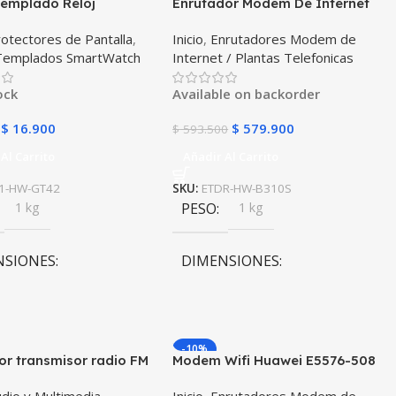
Templado Reloj
Enrutador Modem De Internet
atch Huawei Gt 42mm
Huawei B310s- 518 Simcard
otectores de Pantalla
,
Inicio
,
Enrutadores Modem de
Libre Todo Operador
 Templados SmartWatch
Internet / Plantas Telefonicas
ock
Available on backorder
$
16.900
$
579.900
$
593.500
Al Carrito
Añadir Al Carrito
1-HW-GT42
SKU:
ETDR-HW-B310S
1 kg
PESO
1 kg
NSIONES
DIMENSIONES
0 × 10 cm
5,2 × 16,3 × 22,6 cm
-10%
r transmisor radio FM
Modem Wifi Huawei E5576-508
th 5.0 para carro
Mifi Wifi 3s Simcard Libre Todo