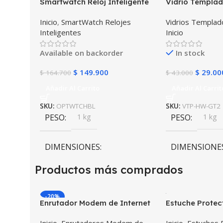
Smartwatch Reloj Inteligente
Vidrio Templad
OPTIMUS WATCH BLACK™ (PK
Inteligente Sm
Inicio
,
SmartWatch Relojes
Vidrios Templa
W34 Iwo 10 12) Compatible
Huawei Gt2 46
Inteligentes
Inicio
Android y iPhone
Unidades
Available on backorder
In stock
$
149.900
$
29.00
$
164.700
$
43.000
Añadir Al Carrito
Añadir Al Carrit
SKU:
OPTWTCHBL
SKU:
VTP-HW-GT2
PESO
1 kg
PESO
1 kg
DIMENSIONES
DIMENSIONE
Productos más comprados
10 × 10 × 10 cm
10 × 10 × 10 c
-20%
Enrutador Modem de Internet
Estuche Protec
Huawei B311-521 Libre Todo
Desmontable T