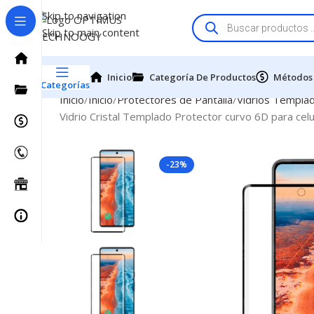
Skip to navigation
Skip to main content
Inicio
Categoría De Productos
Métodos
Categorías
Inicio
Inicio
Protectores de Pantalla
Vidrios Templa
Vidrio Cristal Templado Protector curvo 6D para ce
-23%