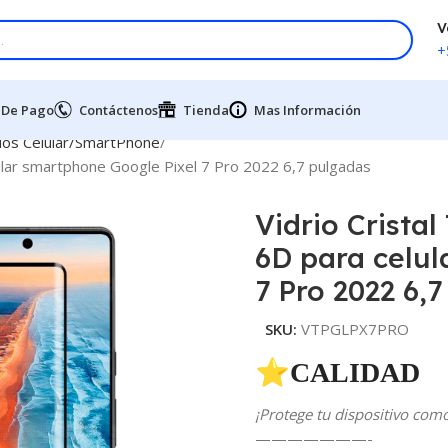
V
+
 De Pago
Contáctenos
Tienda
Mas Información
dos Celular/SmartPhone
lular smartphone Google Pixel 7 Pro 2022 6,7 pulgadas
Vidrio Crista
6D para celul
7 Pro 2022 6,
SKU:
VTPGLPX7PRO
⭐CALIDAD 
¡Protege tu dispositivo com
———————-