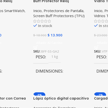
o Reloj
Buff Protector Reloj
Vidrio 
artwatch
Inteligente Smartwatch
Smartw
dos SmartWatch
,
Inicio
,
Protectores de Pantalla
,
Inicio
,
Pr
mm X2
Samsung Galaxy Watch Active
Screen Buff Protectores (TPU)
Vidrios
2
In stock
In st
0
$
13.900
$
18.900
$
23.000
o
Añadir Al Carrito
Añadir 
SKU:
BFF-SS-GA2
SKU:
VTP
PESO
1 kg
PESO
S
DIMENSIONES
DIME
m
10 × 10 × 10 cm
10 × 1
-8%
-3%
tor con Correa
Lápiz óptico digital capacitivo
Cargado
ablet Samsung
activo Stylus Pen compatible
bluetoo