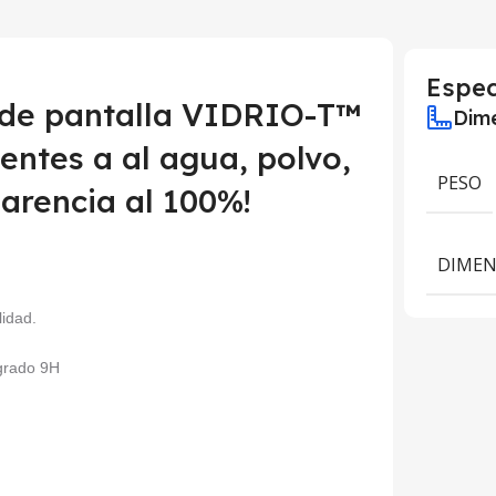
Espec
 de pantalla VIDRIO-T™
Dime
ntes a al agua, polvo,
PESO
arencia al 100%!
DIMEN
lidad.
 grado 9H