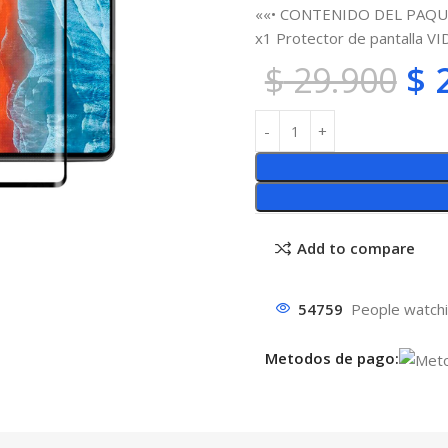
««• CONTENIDO DEL PAQU
x1 Protector de pantalla V
$
29.900
$
2
Add to compare
54759
People watchi
Metodos de pago: