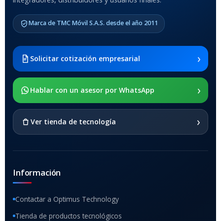
MODELO DE TABLETS
COMPATIBLES
Marca de TMC Móvil S.A.S. desde el año 2011
Samsung Galaxy Tab A8 10.5
2021 SM-x200 / Samsung
Galaxy Tab A8 10.5 2021 SM-
›
Solicitar cotización empresarial
x205
›
SOPORTE DE APOYO
Hablar con un asesor por WhatsApp
SI
›
Ver tienda de tecnología
Información
Contactar a Optimus Technology
Tienda de productos tecnológicos