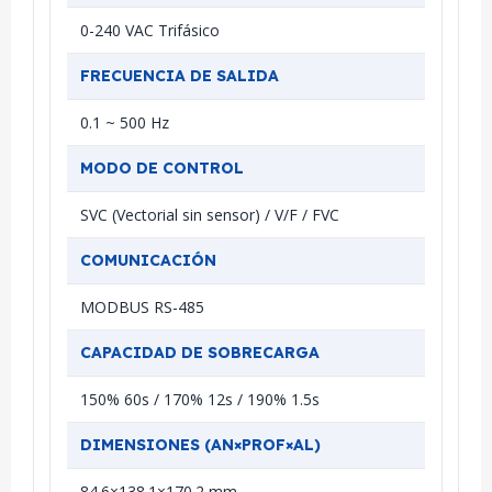
0-240 VAC Trifásico
FRECUENCIA DE SALIDA
0.1 ~ 500 Hz
MODO DE CONTROL
SVC (Vectorial sin sensor) / V/F / FVC
COMUNICACIÓN
MODBUS RS-485
CAPACIDAD DE SOBRECARGA
150% 60s / 170% 12s / 190% 1.5s
DIMENSIONES (AN×PROF×AL)
84.6×138.1×170.2 mm