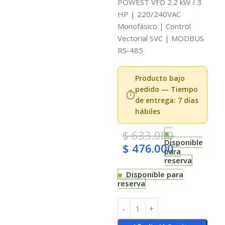
POWEST VFD 2.2 kW / 3
HP | 220/240VAC
Monofásico | Control
Vectorial SVC | MODBUS
RS-485
Producto bajo
pedido — Tiempo
⏱️
de entrega: 7 días
hábiles
$
633.080
Disponible
$
476.000
para
reserva
Disponible para
reserva