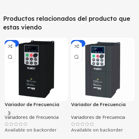
Productos relacionados del producto que
estas viendo
-25%
-25%
Variador de Frecuencia
Variador de Frecuencia
POWEST VFD 0.75kW 1HP |
POWEST VFD 0.75kW 1HP |
Variadores de Frecuencia
Variadores de Frecuencia
220/240VAC Monofásico |
220/240VAC Trifásico |
Control Vectorial SVC |
Control Vectorial SVC |
Available on backorder
Available on backorder
MODBUS RS-485
MODBUS RS-485