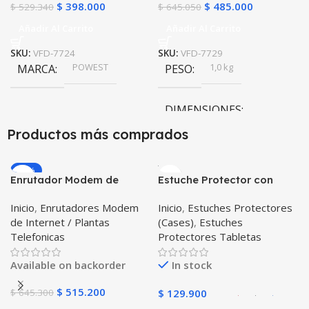
$
398.000
$
485.000
$
529.340
$
645.050
Añadir Al Carrito
Añadir Al Carrito
SKU:
VFD-7724
SKU:
VFD-7729
POWEST
1,0 kg
MARCA
PESO
DIMENSIONES
Productos más comprados
84,6 × 138,1 × 170,2 cm
-20%
Enrutador Modem de
Estuche Protector con
POWEST
MARCA
Internet Huawei B311-521
Correa Desmontable
Inicio
,
Enrutadores Modem
Inicio
,
Estuches Protectores
Libre Todo Operador 4G
Tablet Samsung Galaxy
de Internet / Plantas
(Cases)
,
Estuches
LTE SIMCARD
Tab A8 10.5 2021 – 2022
Telefonicas
Protectores Tabletas
SM-x200 SM-x205 Anti
golpes con soporte
Available on backorder
In stock
$
515.200
$
645.300
$
129.900