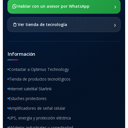
›
SOPORTE DE APOYO
Hablar con un asesor por WhatsApp
SI
›
Ver tienda de tecnología
Información
Contactar a Optimus Technology
Tienda de productos tecnológicos
Internet satelital Starlink
Estuches protectores
Amplificadores de señal celular
UPS, energía y protección eléctrica
Módems industriales y conectividad