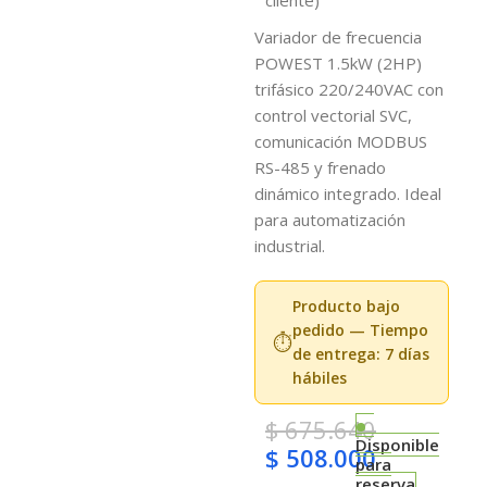
Variador de frecuencia
POWEST 1.5kW (2HP)
trifásico 220/240VAC con
control vectorial SVC,
comunicación MODBUS
RS-485 y frenado
dinámico integrado. Ideal
para automatización
industrial.
Producto bajo
pedido — Tiempo
⏱️
de entrega: 7 días
hábiles
$
675.640
Disponible
$
508.000
para
reserva