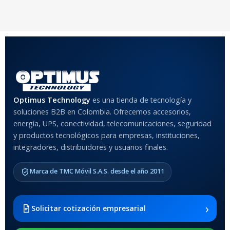
20 × 20 × 20 cm
20 × 20 × 20 cm
COLOR
Rojo
,
Negro
,
Azul
,
Rosa
MATERIAL DEL CASE
Optimus Technology
es una tienda de tecnología y
soluciones B2B en Colombia. Ofrecemos accesorios,
Anti-Shock
energía, UPS, conectividad, telecomunicaciones, seguridad
y productos tecnológicos para empresas, instituciones,
integradores, distribuidores y usuarios finales.
MODELO DE TABLETS
COMPATIBLES
Marca de TMC Móvil S.A.S. desde el año 2011
Samsung Galaxy Tab A8 10.5
2021 SM-x200 / Samsung
Galaxy Tab A8 10.5 2021 SM-
›
Solicitar cotización empresarial
x205