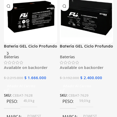
Batería GEL Ciclo Profundo
Batería GEL Ciclo Profundo
12V 150Ah POWEST
12V 200Ah POWEST
Baterías
Baterías
FLS121500DC | Energía
FLS122000DC | Energía
Solar | Deep Cycle VRLA |
Solar | Deep Cycle VRLA |
Available on backorder
Available on backorder
Off-Grid
Off-Grid
$
1.666.000
$
2.400.000
$
2.215.800
$
3.192.000
Añadir Al Carrito
Añadir Al Carrito
SKU:
CEBAT-7628
SKU:
CEBAT-7629
45,0 kg
59,0 kg
PESO
PESO
POWEST
POWEST
MARCA
MARCA