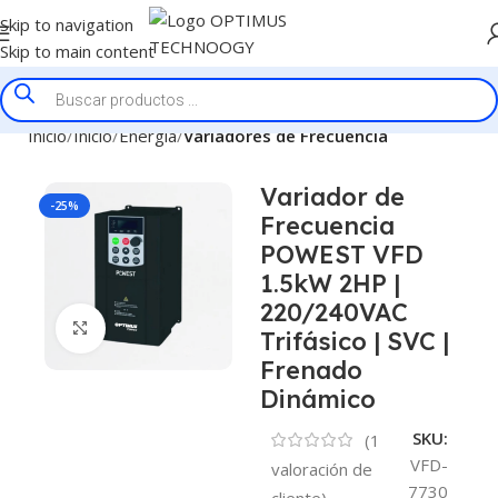
Skip to navigation
Skip to main content
Inicio
Inicio
Energía
Variadores de Frecuencia
Variador de
-25%
Frecuencia
POWEST VFD
1.5kW 2HP |
220/240VAC
Click to enlarge
Trifásico | SVC |
Frenado
Dinámico
SKU:
(
1
VFD-
valoración de
7730
cliente)