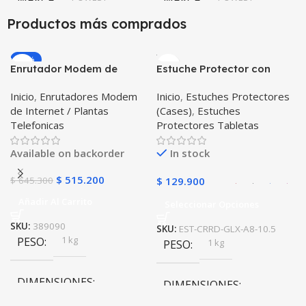
Productos más comprados
-20%
Enrutador Modem de
Estuche Protector con
Internet Huawei B311-521
Correa Desmontable
Inicio
,
Enrutadores Modem
Inicio
,
Estuches Protectores
Libre Todo Operador 4G
Tablet Samsung Galaxy
de Internet / Plantas
(Cases)
,
Estuches
LTE SIMCARD
Tab A8 10.5 2021 – 2022
Telefonicas
Protectores Tabletas
SM-x200 SM-x205 Anti
golpes con soporte
Available on backorder
In stock
$
515.200
$
645.300
$
129.900
Añadir Al Carrito
Seleccionar Opciones
SKU:
389090
SKU:
EST-CRRD-GLX-A8-10.5
1 kg
PESO
1 kg
PESO
DIMENSIONES
DIMENSIONES