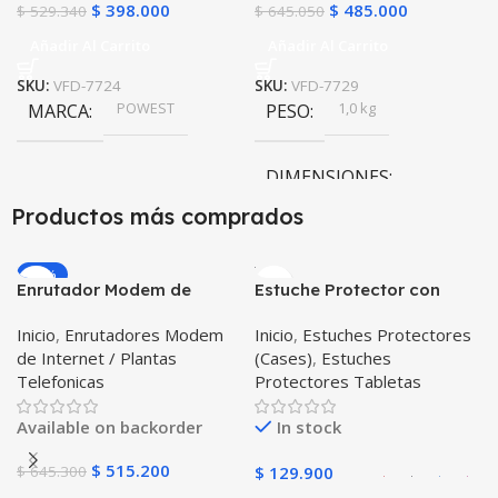
$
398.000
$
485.000
$
529.340
$
645.050
Añadir Al Carrito
Añadir Al Carrito
SKU:
VFD-7724
SKU:
VFD-7729
POWEST
1,0 kg
MARCA
PESO
DIMENSIONES
Productos más comprados
84,6 × 138,1 × 170,2 cm
-20%
Enrutador Modem de
Estuche Protector con
POWEST
MARCA
Internet Huawei B311-521
Correa Desmontable
Inicio
,
Enrutadores Modem
Inicio
,
Estuches Protectores
Libre Todo Operador 4G
Tablet Samsung Galaxy
de Internet / Plantas
(Cases)
,
Estuches
LTE SIMCARD
Tab A8 10.5 2021 – 2022
Telefonicas
Protectores Tabletas
SM-x200 SM-x205 Anti
golpes con soporte
Available on backorder
In stock
$
515.200
$
645.300
$
129.900