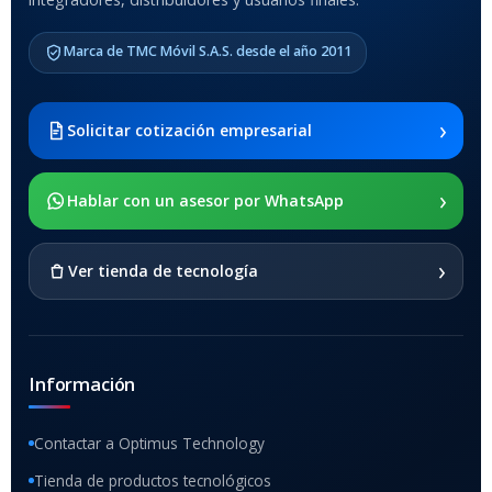
MODELO DE TABLETS
COMPATIBLES
Marca de TMC Móvil S.A.S. desde el año 2011
Samsung Galaxy Tab A8 10.5
2021 SM-x200 / Samsung
Galaxy Tab A8 10.5 2021 SM-
›
Solicitar cotización empresarial
x205
›
SOPORTE DE APOYO
Hablar con un asesor por WhatsApp
SI
›
Ver tienda de tecnología
Información
Contactar a Optimus Technology
Tienda de productos tecnológicos