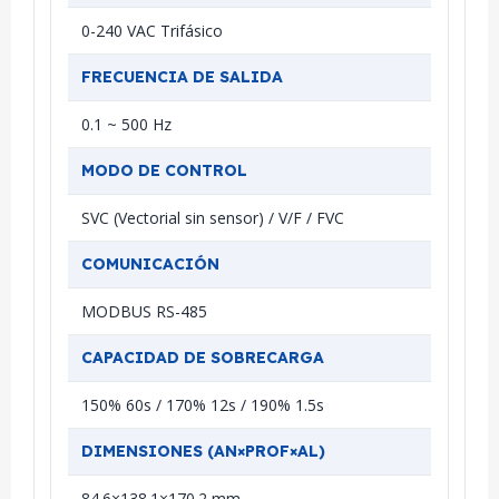
0-240 VAC Trifásico
FRECUENCIA DE SALIDA
0.1 ~ 500 Hz
MODO DE CONTROL
SVC (Vectorial sin sensor) / V/F / FVC
COMUNICACIÓN
MODBUS RS-485
CAPACIDAD DE SOBRECARGA
150% 60s / 170% 12s / 190% 1.5s
DIMENSIONES (AN×PROF×AL)
84.6×138.1×170.2 mm