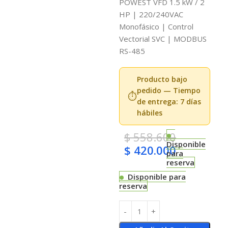
POWEST VFD 1.5 kW / 2
HP | 220/240VAC
Monofásico | Control
Vectorial SVC | MODBUS
RS-485
Producto bajo
pedido — Tiempo
⏱️
de entrega: 7 días
hábiles
$
558.600
Disponible
$
420.000
para
reserva
Disponible para
reserva