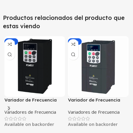
Productos relacionados del producto que
estas viendo
-25%
-25%
Variador de Frecuencia
Variador de Frecuencia
POWEST VFD 0.75kW 1HP |
POWEST VFD 0.75kW 1HP |
Variadores de Frecuencia
Variadores de Frecuencia
220/240VAC Monofásico |
220/240VAC Trifásico |
Control Vectorial SVC |
Control Vectorial SVC |
Available on backorder
Available on backorder
MODBUS RS-485
MODBUS RS-485