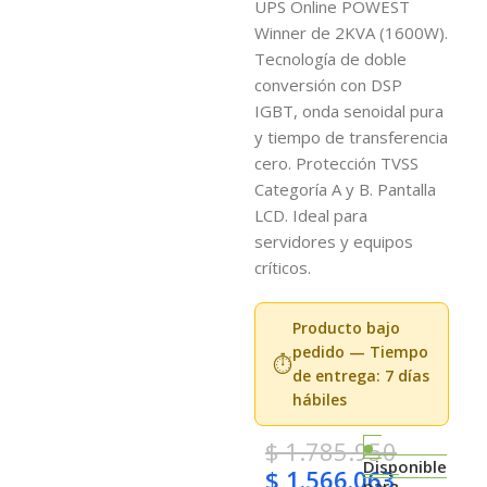
UPS Online POWEST
Winner de 2KVA (1600W).
Tecnología de doble
conversión con DSP
IGBT, onda senoidal pura
y tiempo de transferencia
cero. Protección TVSS
Categoría A y B. Pantalla
LCD. Ideal para
servidores y equipos
críticos.
Producto bajo
pedido — Tiempo
⏱️
de entrega: 7 días
hábiles
$
1.785.950
Disponible
$
1.566.063
para