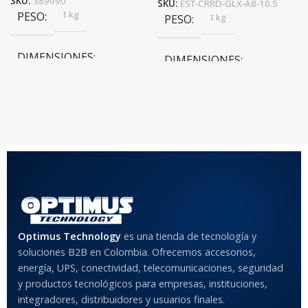
SKU:
389090
SKU:
EST-CRRD-GLX-A8-10.5
1 kg
PESO
1 kg
PESO
DIMENSIONES
DIMENSIONES
20 × 20 × 20 cm
20 × 20 × 20 cm
COLOR
Rojo
,
Negro
,
Azul
,
Rosa
MATERIAL DEL CASE
Optimus Technology
es una tienda de tecnología y
Anti-Shock
soluciones B2B en Colombia. Ofrecemos accesorios,
energía, UPS, conectividad, telecomunicaciones, seguridad
MODELO DE TABLETS
y productos tecnológicos para empresas, instituciones,
COMPATIBLES
integradores, distribuidores y usuarios finales.