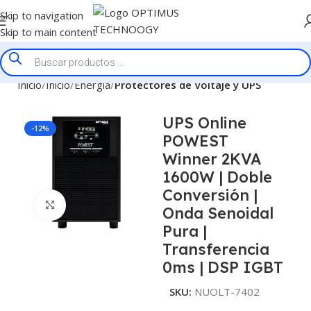
Skip to navigation
Skip to main content
Inicio
Inicio
Energía
Protectores de Voltaje y UPS
UPS Online
-12%
POWEST
Winner 2KVA
1600W | Doble
Conversión |
Click to enlarge
Onda Senoidal
Pura |
Transferencia
0ms | DSP IGBT
SKU:
NUOLT-7402