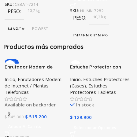
SKU:
CEBAT-7214
10,7 kg
PESO
SKU:
NUIMN-7282
10,2 kg
PESO
POWEST
MARCA
DIMENSIONES
Productos más comprados
19,5 × 13,9 × 36,5 cm
-20%
Enrutador Modem de
Estuche Protector con
Internet Huawei B311-521
Correa Desmontable
Inicio
,
Enrutadores Modem
Inicio
,
Estuches Protectores
Libre Todo Operador 4G
Tablet Samsung Galaxy
de Internet / Plantas
(Cases)
,
Estuches
LTE SIMCARD
Tab A8 10.5 2021 – 2022
Telefonicas
Protectores Tabletas
SM-x200 SM-x205 Anti
golpes con soporte
Available on backorder
In stock
$
515.200
$
645.300
$
129.900
Añadir Al Carrito
Seleccionar Opciones