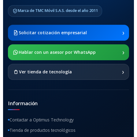
Samsung Galaxy Tab A8 10.5
Marca de TMC Móvil S.A.S. desde el año 2011
2021 SM-x200 / Samsung
Galaxy Tab A8 10.5 2021 SM-
x205
›
Solicitar cotización empresarial
SOPORTE DE APOYO
›
Hablar con un asesor por WhatsApp
SI
›
Ver tienda de tecnología
Información
Contactar a Optimus Technology
Tienda de productos tecnológicos