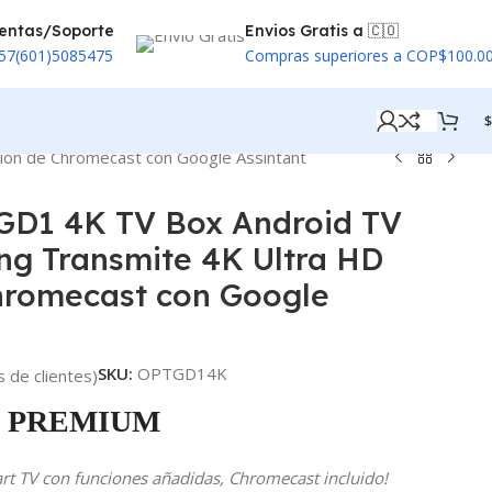
entas/Soporte
Envios Gratis a 🇨🇴
57(601)5085475
Compras superiores a COP$100.0
$
ión de Chromecast con Google Assintant
D1 4K TV Box Android TV
ng Transmite 4K Ultra HD
hromecast con Google
SKU:
OPTGD14K
 de clientes)
PREMIUM
mart TV con funciones añadidas, Chromecast incluido!