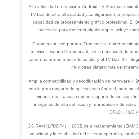
Alta velocidad de reacción: Android TV Box más recien
TV Box de ultra alta calidad y configuración te proporc
capacidad de procesamiento gráfico profesional. El 
necesaria para mover cualquier app e incluye comp
Chromecast incorporado: Transmite el entretenimiento 
televisor usando Chromecast, sin la necesidad de tener 
tener una armonía entre tu celular y el TV Box. 4K integ
4K y otras plataformas de stream
Amplia compatibilidad y decodificación de hardware H.2
con la gran mayoría de aplicaciones Android, para satis
videos, etc. La caja superior soporta decodificació
imágenes de alta definición y reproducción de video 
HDR10+, HLG y D
2G RAM (LPDDR4) + 16GB de almacenamiento (EMMC): e
velocidad y la estabilidad del sistema operativo, tamb