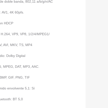
de doble banda, 802,11 a/b/g/n/AC
 AV1, 4K 60pfs.
Con HDCP
, H.264, VP9, VP8, 1/2/4/MPEG1/
, AVI, MKV, TS, MP4
io: Dolby Digital
G, MPEG, DAT, MP3, AAC.
 BMP, GIF, PNG, TIF
nido envolvente 5,1: Sí
uetooth: BT 5,0