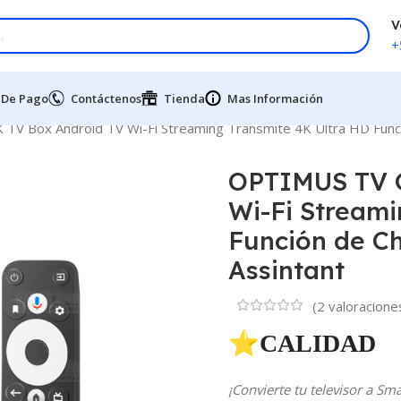
V
+
 De Pago
Contáctenos
Tienda
Mas Información
V Box Android TV Wi-Fi Streaming Transmite 4K Ultra HD Func
OPTIMUS TV G
Wi-Fi Streami
Función de C
Assintant
(
2
valoraciones
⭐CALIDAD 
¡Convierte tu televisor a S