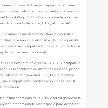
te avanzado, más de 4 veces mejoras de rendimiento,
ionan una velocidad de funcionamiento ultrarrápida y
Quad Core AMlogic S905Y4 nos va a dar la potencia
atibilidad con Dolby audio, DTS y el codec AV1.
que amas desde tu teléfono, tableta o portátil a tu
instalada la app en el dispositivo, lo que te permite
rado y esta vez compatibilidad para reproducir Netflix
ing de pago en máxima calidad.
65: el TV Box corre en Android TV 11 OS, compatible
facer las necesidades de diferentes usuarios, juegos,
n de video de hardware 4K H.265, lo que te ofrece
fluida. Compatibilidad con las tecnologías HDR 10,
olby Vision.
l almacenamiento del TV Box Android garantiza la
ién puede proporcionarte más espacio para descargar