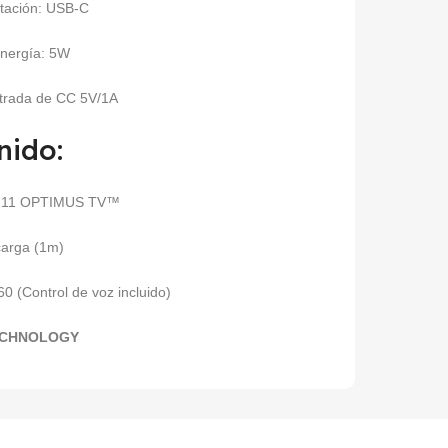
tación: USB-C
nergía: 5W
ntrada de CC 5V/1A
nido:
V 11 OPTIMUS TV™
carga (1m)
0 (Control de voz incluido)
ECHNOLOGY