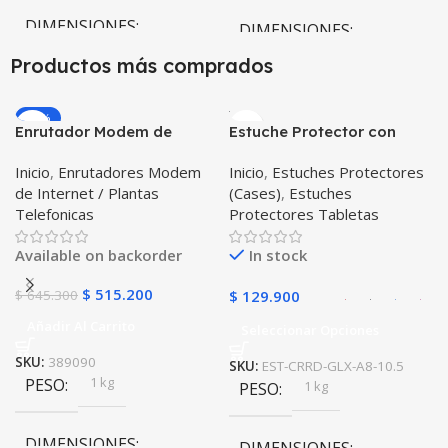
DIMENSIONES
DIMENSIONES
Productos más comprados
10 × 10 × 10 cm
10 × 10 × 10 cm
-20%
Negro
Enrutador Modem de
Estuche Protector con
COLOR
COLOR
Internet Huawei B311-521
Correa Desmontable
Inicio
,
Enrutadores Modem
Inicio
,
Estuches Protectores
Libre Todo Operador 4G
Tablet Samsung Galaxy
Negro
,
Azul
,
Verde
,
Rosa
,
de Internet / Plantas
(Cases)
,
Estuches
LTE SIMCARD
Tab A8 10.5 2021 – 2022
Azul Oscuro
Telefonicas
Protectores Tabletas
SM-x200 SM-x205 Anti
golpes con soporte
Available on backorder
In stock
$
515.200
$
645.300
$
129.900
Añadir Al Carrito
Seleccionar Opciones
SKU:
389090
SKU:
EST-CRRD-GLX-A8-10.5
1 kg
PESO
1 kg
PESO
DIMENSIONES