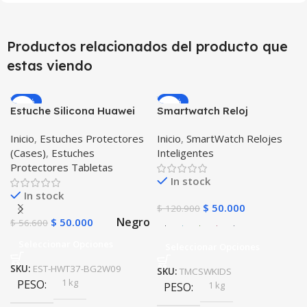
Productos relacionados del producto que
estas viendo
-12%
-59%
Estuche Silicona Huawei
Smartwatch Reloj
T3-7 BG-W09 Version WiFi
Inteligente Localizador
Inicio
,
Estuches Protectores
Inicio
,
SmartWatch Relojes
GPS Ubicar Niños SOS
(Cases)
,
Estuches
Inteligentes
Protectores Tabletas
In stock
In stock
$
50.000
$
120.900
Negro
$
50.000
$
56.600
Seleccionar Opciones
Seleccionar Opciones
SKU:
EST-HWT37-BG2W09
SKU:
TMCSWKIDS
1 kg
PESO
1 kg
PESO