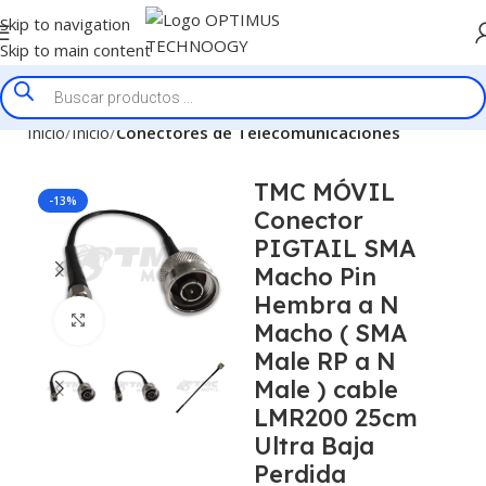
Skip to navigation
Skip to main content
Inicio
Inicio
Conectores de Telecomunicaciones
TMC MÓVIL
-13%
Conector
PIGTAIL SMA
Macho Pin
Hembra a N
Click to enlarge
Macho ( SMA
Male RP a N
Male ) cable
LMR200 25cm
Ultra Baja
Perdida