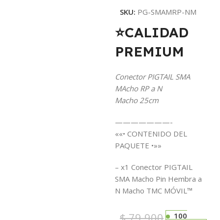
SKU:
PG-SMAMRP-NM
⭐CALIDAD
PREMIUM
Conector PIGTAIL SMA
MAcho RP a N
Macho 25cm
———————-
««• CONTENIDO DEL
PAQUETE •»»
– x1 Conector PIGTAIL
SMA Macho Pin Hembra a
N Macho TMC MÓVIL™
$
79.900
100