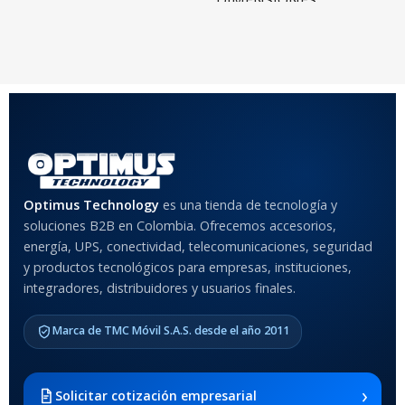
DIMENSIONES
20 × 20 × 20 cm
20 × 20 × 20 cm
COLOR
Rojo
,
Negro
,
Azul
,
Rosa
MATERIAL DEL CASE
Optimus Technology
es una tienda de tecnología y
soluciones B2B en Colombia. Ofrecemos accesorios,
Anti-Shock
energía, UPS, conectividad, telecomunicaciones, seguridad
y productos tecnológicos para empresas, instituciones,
integradores, distribuidores y usuarios finales.
MODELO DE TABLETS
COMPATIBLES
Marca de TMC Móvil S.A.S. desde el año 2011
Samsung Galaxy Tab A8 10.5
2021 SM-x200 / Samsung
Galaxy Tab A8 10.5 2021 SM-
›
Solicitar cotización empresarial
x205