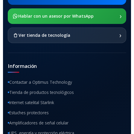
›
SOPORTE DE APOYO
Hablar con un asesor por WhatsApp
SI
›
Ver tienda de tecnología
Información
Contactar a Optimus Technology
Tienda de productos tecnológicos
Internet satelital Starlink
Estuches protectores
Amplificadores de señal celular
UPS, energía y protección eléctrica