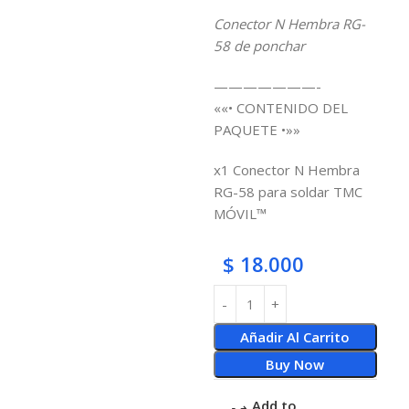
Conector N Hembra RG-
58 de ponchar
———————-
««• CONTENIDO DEL
PAQUETE •»»
x1 Conector N Hembra
RG-58 para soldar TMC
MÓVIL™
$
18.000
Añadir Al Carrito
Buy Now
Add to