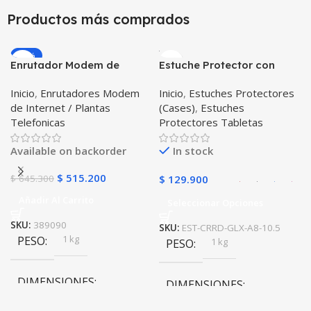
Productos más comprados
10 × 10 × 10 cm
10 × 10 × 10 cm
-20%
Enrutador Modem de
Estuche Protector con
Negro
,
Rosa
COLOR
COLOR
Internet Huawei B311-521
Correa Desmontable
Inicio
,
Enrutadores Modem
Inicio
,
Estuches Protectores
Libre Todo Operador 4G
Tablet Samsung Galaxy
Gris
,
Negro
,
Azul
,
Rosa
de Internet / Plantas
(Cases)
,
Estuches
LTE SIMCARD
Tab A8 10.5 2021 – 2022
PULSO ADICIONAL
Telefonicas
Protectores Tabletas
SM-x200 SM-x205 Anti
golpes con soporte
Goma
,
Metalizado
Available on backorder
In stock
$
515.200
$
645.300
$
129.900
Añadir Al Carrito
Seleccionar Opciones
SKU:
389090
SKU:
EST-CRRD-GLX-A8-10.5
1 kg
PESO
1 kg
PESO
DIMENSIONES
DIMENSIONES