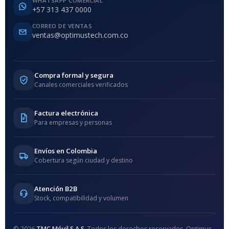
WHATSAPP COMERCIAL
+57 313 437 0000
CORREO DE VENTAS
ventas@optimustech.com.co
Compra formal y segura
Canales comerciales verificados
Factura electrónica
Para empresas y personas
Envíos en Colombia
Cobertura según ciudad y destino
Atención B2B
Stock, compatibilidad y volumen
© 2026
TMC Móvil S.A.S.
Todos los derechos reservados. Optimus