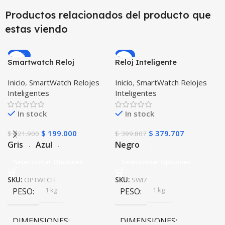
Productos relacionados del producto que
estas viendo
-10%
-5%
Smartwatch Reloj
Reloj Inteligente
Inteligente OPTIMUS
Smartwatch I7 Negro
Inicio
,
SmartWatch Relojes
Inicio
,
SmartWatch Relojes
WATCH™ (KW37 PRO) Mide
Incluye Pulso y Estuche
Inteligentes
Inteligentes
Temperatura Presión
protector – GPS
Arterial y Ritmo Cardíaco
In stock
In stock
$
199.000
$
379.707
$
221.900
$
399.807
Gris
Azul
Negro
Seleccionar Opciones
Seleccionar Opciones
SKU:
OPTWTCH
SKU:
SWI7
1 kg
1 kg
PESO
PESO
DIMENSIONES
DIMENSIONES