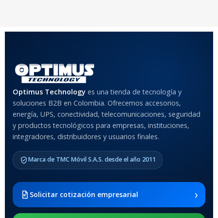
20 × 20 × 20 cm
20 × 20 × 20 cm
COLOR
Rojo
,
Negro
,
Azul
,
Rosa
MATERIAL DEL CASE
Optimus Technology
es una tienda de tecnología y
soluciones B2B en Colombia. Ofrecemos accesorios,
Anti-Shock
energía, UPS, conectividad, telecomunicaciones, seguridad
y productos tecnológicos para empresas, instituciones,
integradores, distribuidores y usuarios finales.
MODELO DE TABLETS
COMPATIBLES
Marca de TMC Móvil S.A.S. desde el año 2011
Samsung Galaxy Tab A8 10.5
2021 SM-x200 / Samsung
Galaxy Tab A8 10.5 2021 SM-
›
Solicitar cotización empresarial
x205