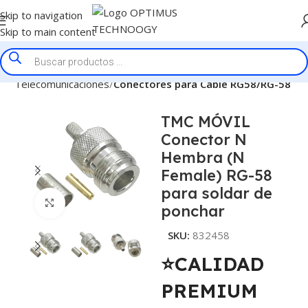
Skip to navigation
Skip to main content
de Telecomunicaciones
Conectores para Cable RG58/RG-58
TMC MÓVIL
Conector N
Hembra (N
Female) RG-58
para soldar de
Click to enlarge
ponchar
SKU:
832458
⭐CALIDAD
PREMIUM