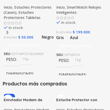
T3-7 BG-W09 Version WiFi
Inteligente OPTIMUS
Inicio
,
Estuches Protectores
Inicio
,
SmartWatch Relojes
WATCH™ (KW37 PRO) Mide
(Cases)
,
Estuches
Inteligentes
Temperatura Presión
Protectores Tabletas
Arterial y Ritmo Cardíaco
In stock
In stock
$
199.000
$
221.900
Negro
$
50.000
Gris
Azul
$
56.600
Seleccionar Opciones
Seleccionar Opciones
SKU:
EST-HWT37-BG2W09
SKU:
OPTWTCH
1 kg
PESO
1 kg
PESO
DIMENSIONES
DIMENSIONES
Productos más comprados
10 × 10 × 10 cm
10 × 10 × 10 cm
-20%
Negro
Enrutador Modem de
Estuche Protector con
COLOR
COLOR
Internet Huawei B311-521
Correa Desmontable
Inicio
,
Enrutadores Modem
Inicio
,
Estuches Protectores