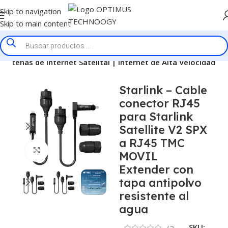
Skip to navigation
Skip to main content
Antenas de Internet Satelital | Internet de Alta Velocidad
Starlink – Cable
conector RJ45
para Starlink
Satellite V2 SPX
a RJ45 TMC
Click to enlarge
MOVIL
Extender con
tapa antipolvo
resistente al
agua
SKU:
(
2