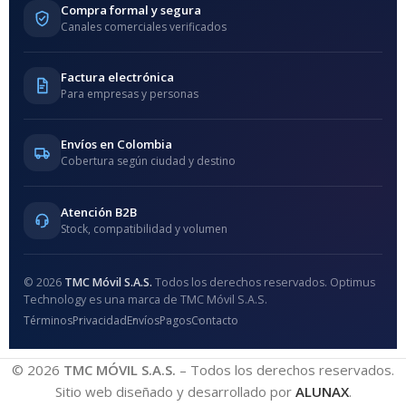
Compra formal y segura
Canales comerciales verificados
Factura electrónica
Para empresas y personas
Envíos en Colombia
Cobertura según ciudad y destino
Atención B2B
Stock, compatibilidad y volumen
© 2026
TMC Móvil S.A.S.
Todos los derechos reservados. Optimus
Technology es una marca de TMC Móvil S.A.S.
Términos
Privacidad
Envíos
Pagos
Contacto
© 2026
TMC MÓVIL S.A.S.
– Todos los derechos reservados.
Sitio web diseñado y desarrollado por
ALUNAX
.