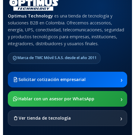
MATERIAL DEL CASE
Optimus Technology
es una tienda de tecnología y
soluciones B2B en Colombia. Ofrecemos accesorios,
Anti-Shock
energía, UPS, conectividad, telecomunicaciones, seguridad
y productos tecnológicos para empresas, instituciones,
integradores, distribuidores y usuarios finales.
MODELO DE TABLETS
COMPATIBLES
Marca de TMC Móvil S.A.S. desde el año 2011
Samsung Galaxy Tab A8 10.5
2021 SM-x200 / Samsung
Galaxy Tab A8 10.5 2021 SM-
›
Solicitar cotización empresarial
x205
›
SOPORTE DE APOYO
Hablar con un asesor por WhatsApp
SI
›
Ver tienda de tecnología