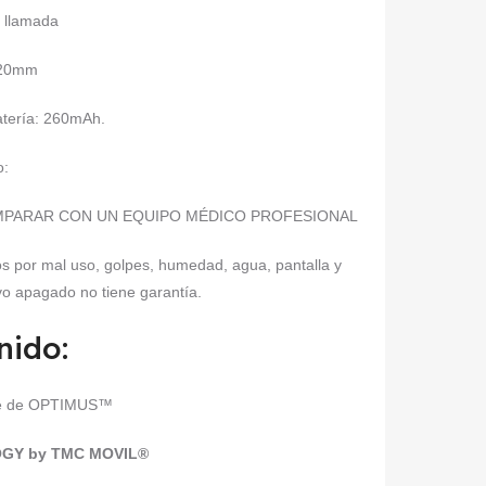
 llamada
 20mm
atería: 260mAh
.
o:
E COMPARAR CON UN EQUIPO MÉDICO PROFESIONAL
s por mal uso, golpes, humedad, agua, pantalla y
ivo apagado no tiene garantía.
nido:
ente de OPTIMUS™
GY by TMC MOVIL®