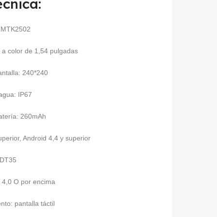
ecnica:
U:MTK2502
 a color de 1,54 pulgadas
antalla: 240*240
 agua: IP67
atería: 260mAh
perior, Android 4,4 y superior
 DT35
T 4,0 O por encima
o: pantalla táctil