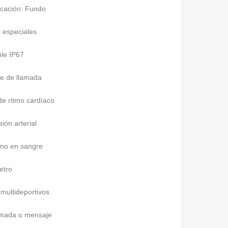
icación: Fundo
s especiales
le IP67
te de llamada
de ritmo cardíaco
ión arterial
eno en sangre
etro
multideportivos
amada o mensaje