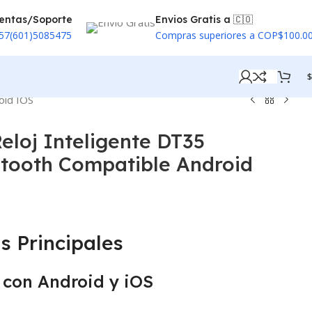
entas/Soporte
Envios Gratis a 🇨🇴
57(601)5085475
Compras superiores a COP$100.0
$
oid IOS
loj Inteligente DT35
tooth Compatible Android
s Principales
 con Android y iOS