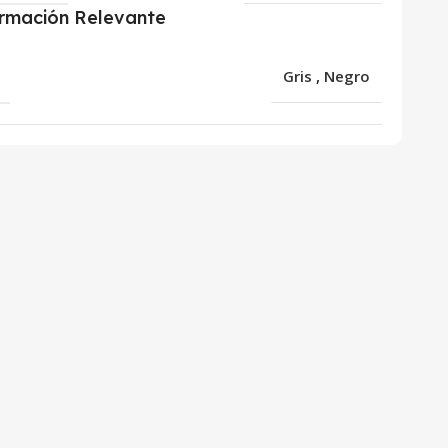
ormación Relevante
R
Gris
,
Negro