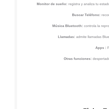
Monitor de sueño:
registra y analiza tu estad
Buscar Teléfono:
recor
Música Bluetooth:
controla la repr
Llamadas:
admite llamadas Blue
Apps :
F
Otras funciones:
despertado