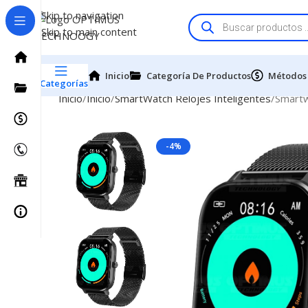
Skip to navigation
Skip to main content
Inicio
Categoría De Productos
Métodos
Categorías
Inicio
Inicio
SmartWatch Relojes Inteligentes
Smartw
-4%