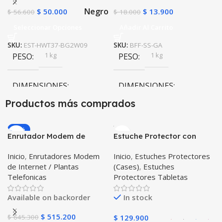
Negro
$
50.000
$
13.900
$
56.600
$
18.000
Seleccionar Opciones
Añadir Al Carrito
SKU:
EST-HWT37-BG2W09
SKU:
BFF-SS-GA
1 kg
1 kg
PESO
PESO
DIMENSIONES
DIMENSIONES
Productos más comprados
10 × 10 × 10 cm
10 × 10 × 10 cm
-20%
Enrutador Modem de
Estuche Protector con
Negro
COLOR
Internet Huawei B311-521
Correa Desmontable
Inicio
,
Enrutadores Modem
Inicio
,
Estuches Protectores
Libre Todo Operador 4G
Tablet Samsung Galaxy
de Internet / Plantas
(Cases)
,
Estuches
LTE SIMCARD
Tab A8 10.5 2021 – 2022
Telefonicas
Protectores Tabletas
SM-x200 SM-x205 Anti
golpes con soporte
Available on backorder
In stock
$
515.200
$
645.300
$
129.900