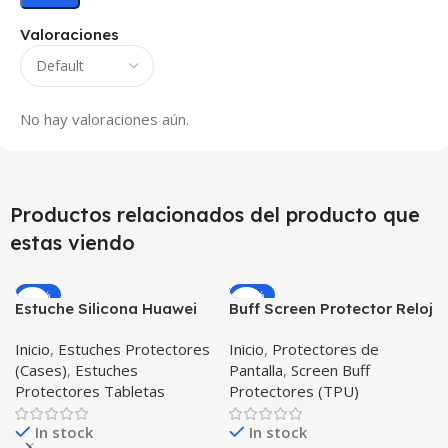
Valoraciones
No hay valoraciones aún.
Productos relacionados del producto que
estas viendo
-12%
-23%
Estuche Silicona Huawei
Buff Screen Protector Reloj
T3-7 BG-W09 Version WiFi
inteligente Smartwatch
Inicio
,
Estuches Protectores
Inicio
,
Protectores de
Samsung Galaxy Active
(Cases)
,
Estuches
Pantalla
,
Screen Buff
Protectores Tabletas
Protectores (TPU)
In stock
In stock