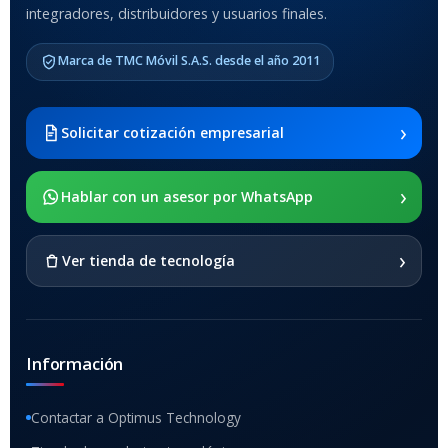
integradores, distribuidores y usuarios finales.
MODELO DE TABLETS
COMPATIBLES
Marca de TMC Móvil S.A.S. desde el año 2011
Samsung Galaxy Tab A8 10.5
2021 SM-x200 / Samsung
Galaxy Tab A8 10.5 2021 SM-
›
Solicitar cotización empresarial
x205
›
SOPORTE DE APOYO
Hablar con un asesor por WhatsApp
SI
›
Ver tienda de tecnología
Información
Contactar a Optimus Technology